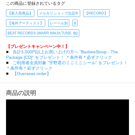
この商品に登録されているタグ
【新入荷商品】
メルカリショップ出品中
【RECORD】
【海外アーティスト】
レーベル別
B
BEAT RECORDS (WARP, NINJA TUNE, 他)
【プレゼントキャンペーン中！】
■
合計3,500円以上お買い上げの方へ "BazbeeStoop - The
Package [CD]" をプレゼント！ ＊条件有＊必ずクリック
■
ご利用者全員対象 "宇野君のミニミニシール" をプレゼント！
＊条件有＊必ずクリック
■
【Overseas order】
商品の説明