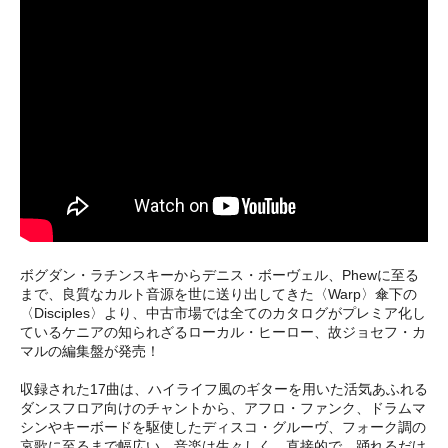
ボグダン・ラチンスキーからデニス・ボーヴェル、Phewに至る
まで、良質なカルト音源を世に送り出してきた〈Warp〉傘下の
〈Disciples〉より、中古市場では全てのカタログがプレミア化し
ているケニアの知られざるローカル・ヒーロー、故ジョセフ・カ
マルの編集盤が発売！
収録された17曲は、ハイライフ風のギターを用いた活気あふれる
ダンスフロア向けのチャントから、アフロ・ファンク、ドラムマ
シンやキーボードを駆使したディスコ・グルーヴ、フォーク調の
哀歌に至るまで幅広い。音楽は生々しく、直接的で、踊れるだけ