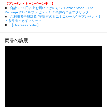
【プレゼントキャンペーン中！】
■
合計3,500円以上お買い上げの方へ "BazbeeStoop - The
Package [CD]" をプレゼント！ ＊条件有＊必ずクリック
■
ご利用者全員対象 "宇野君のミニミニシール" をプレゼント！
＊条件有＊必ずクリック
■
【Overseas order】
商品の説明