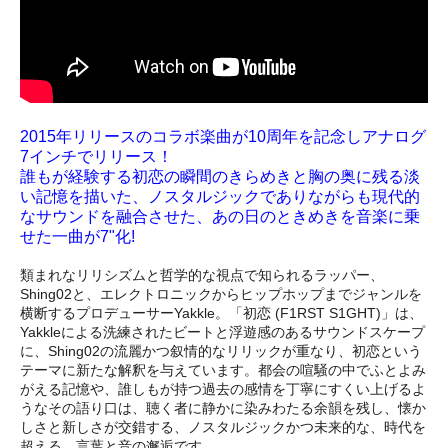
2015年リリースのコラボ楽曲が10周年を記念しアナログ
7インチでリリース！
誰もが経験する初恋の瞬間のきらめきと胸の奥に残る淡
い記憶を描いた、ノスタルジックでありながらも現代的
なサウンドを融合させた、あの日のときめきを音楽に乗
せた一曲が7"化!
類まれなリリシズムと哲学的な視点で知られるラッパー、
Shing02と、エレクトロニックからヒップホップまでジャンルを
横断するプロデューサーYakkle。「初恋 (F1RST S1GHT)」は、
Yakkleによる洗練されたビートと浮遊感のあるサウンドスケープ
に、Shing02の流麗かつ叙情的なリリックが重なり、初恋という
テーマに新たな解釈を与えています。都会の喧騒の中でふとよみ
がえる記憶や、誰しもが持つ過去の感情を丁寧にすくい上げるよ
うなその語り口は、聴く者に静かに染みわたる余韻を残し、懐か
しさと新しさが交錯する、ノスタルジックかつ未来的な、時代を
超える、言葉と音の邂逅です。