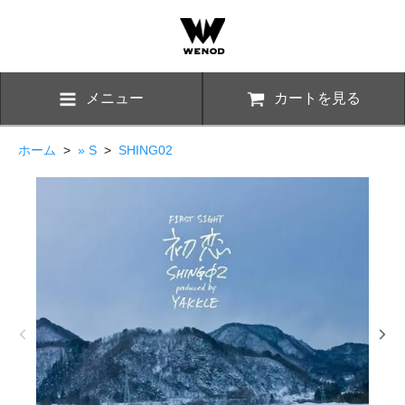
メニュー
カートを見る
ホーム
>
» S
>
SHING02