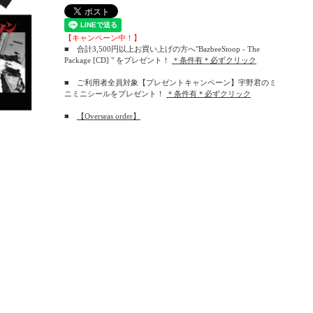
【キャンペーン中！】
■ 合計3,500円以上お買い上げの方へ"BazbeeStoop - The
Package [CD] " をプレゼント！
＊条件有＊必ずクリック
■ ご利用者全員対象【プレゼントキャンペーン】宇野君のミ
ニミニシールをプレゼント！
＊条件有＊必ずクリック
■
【Overseas order】