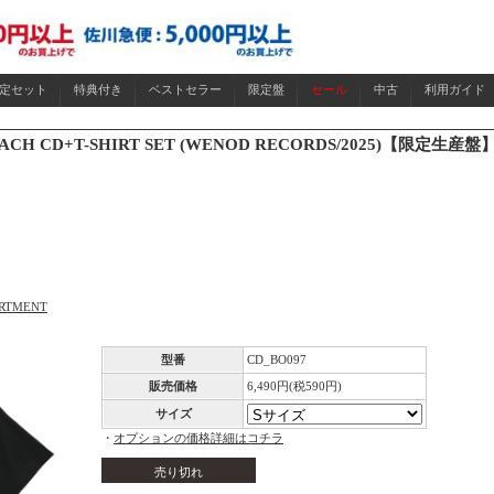
限定セット
特典付き
ベストセラー
限定盤
セール
中古
利用ガイド
MACH CD+T-SHIRT SET (WENOD RECORDS/2025)【限定生産盤
ARTMENT
型番
CD_BO097
販売価格
6,490円(税590円)
サイズ
・
オプションの価格詳細はコチラ
売り切れ