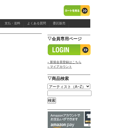
支払・送料
よくある質問
委託販売
】
▽会員専用ページ
» 新規会員登録はこちら
» マイアカウント
▽商品検索