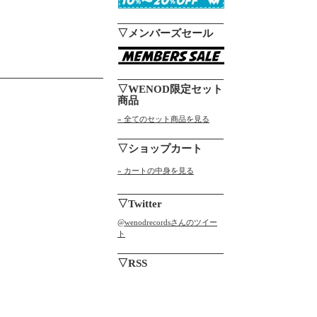
▽メンバーズセール
▽WENOD限定セット
商品
» 全てのセット商品を見る
▽ショップカート
» カートの中身を見る
▽Twitter
@wenodrecordsさんのツイー
ト
▽RSS