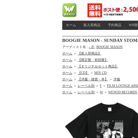
ホーム
新入荷商品
予約商品
WN
BOOGIE MASON - SUNDAY STO
アーティスト名 :
» B
,
BOOGIE MASON
ホーム
＞
【新入荷商品】
ホーム
＞
【限定盤・初回盤】
ホーム
＞
【オリジナルセット商品】
ホーム
＞
【CD】
＞
MIX CD
ホーム
＞
【洋服・雑貨・本】
＞
洋服
ホーム
＞
レーベル別
＞
F
＞
FILM LOUNGE AP
ホーム
＞
レーベル別
＞
W
＞
WENOD RECORDS