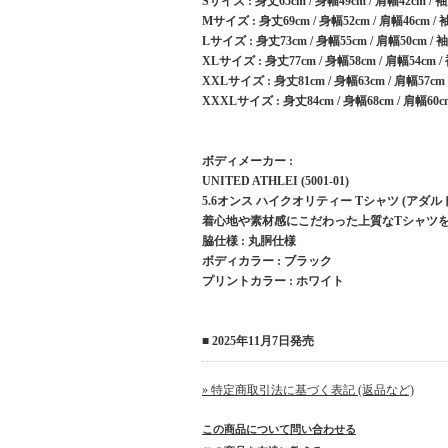
Sサイズ : 身丈65cm / 身幅49cm / 肩幅42cm / 
Mサイズ : 身丈69cm / 身幅52cm / 肩幅46cm / 
Lサイズ : 身丈73cm / 身幅55cm / 肩幅50cm / 
XLサイズ : 身丈77cm / 身幅58cm / 肩幅54cm /
XXLサイズ : 身丈81cm / 身幅63cm / 肩幅57cm 
XXXLサイズ : 身丈84cm / 身幅68cm / 肩幅60c
ボディメーカー :
UNITED ATHLEI (5001-01)
5.6オンス ハイクオリティー Tシャツ (アダル
着心地や素材感にこだわった上質なTシャツ
脇仕様 : 丸胴仕様
ボディカラー : ブラック
プリントカラー : ホワイト
■ 2025年11月7日発売
» 特定商取引法に基づく表記 (返品など)
この商品について問い合わせる