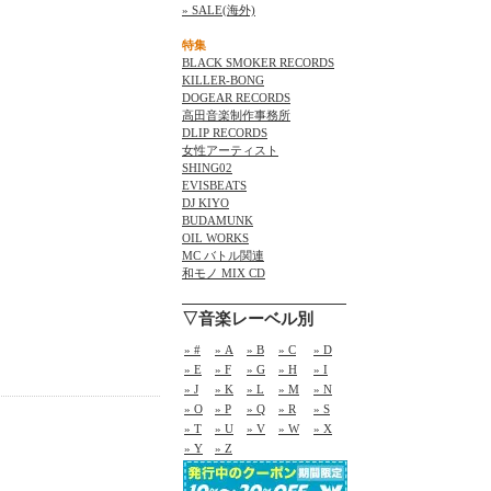
» SALE(海外)
特集
BLACK SMOKER RECORDS
KILLER-BONG
DOGEAR RECORDS
高田音楽制作事務所
DLIP RECORDS
女性アーティスト
SHING02
EVISBEATS
DJ KIYO
BUDAMUNK
OIL WORKS
MC バトル関連
和モノ MIX CD
▽音楽レーベル別
» #
» A
» B
» C
» D
» E
» F
» G
» H
» I
» J
» K
» L
» M
» N
» O
» P
» Q
» R
» S
» T
» U
» V
» W
» X
» Y
» Z