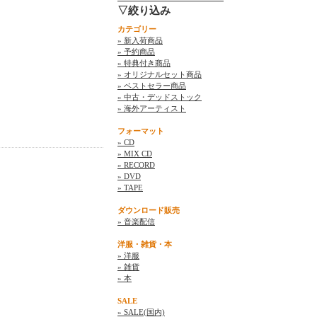
▽絞り込み
カテゴリー
» 新入荷商品
» 予約商品
» 特典付き商品
» オリジナルセット商品
» ベストセラー商品
» 中古・デッドストック
» 海外アーティスト
フォーマット
» CD
» MIX CD
» RECORD
» DVD
» TAPE
ダウンロード販売
» 音楽配信
洋服・雑貨・本
» 洋服
» 雑貨
» 本
SALE
» SALE(国内)