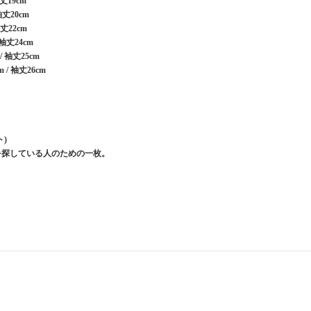
袖丈19cm
袖丈20cm
袖丈22cm
 袖丈24cm
/ 袖丈25cm
m / 袖丈26cm
ト)
を探している人のための一枚。