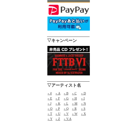
▽キャンペーン
▽アーティスト名
» #
» A
» B
» C
» D
» E
» F
» G
» H
» I
» J
» K
» L
» M
» N
» O
» P
» Q
» R
» S
» T
» U
» V
» W
» X
» Y
» Z
» V.A