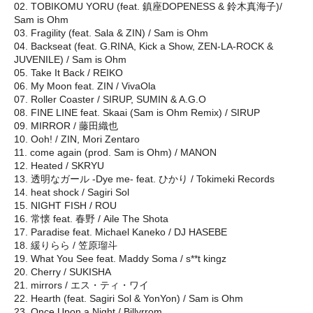
02. TOBIKOMU YORU (feat. 鎮座DOPENESS & 鈴木真海子)/
Sam is Ohm
03. Fragility (feat. Sala & ZIN) / Sam is Ohm
04. Backseat (feat. G.RINA, Kick a Show, ZEN-LA-ROCK &
JUVENILE) / Sam is Ohm
05. Take It Back / REIKO
06. My Moon feat. ZIN / VivaOla
07. Roller Coaster / SIRUP, SUMIN & A.G.O
08. FINE LINE feat. Skaai (Sam is Ohm Remix) / SIRUP
09. MIRROR / 藤田織也
10. Ooh! / ZIN, Mori Zentaro
11. come again (prod. Sam is Ohm) / MANON
12. Heated / SKRYU
13. 透明なガール -Dye me- feat. ひかり / Tokimeki Records
14. heat shock / Sagiri Sol
15. NIGHT FISH / ROU
16. 常懐 feat. 春野 / Aile The Shota
17. Paradise feat. Michael Kaneko / DJ HASEBE
18. 緩りらら / 笠原瑠斗
19. What You See feat. Maddy Soma / s**t kingz
20. Cherry / SUKISHA
21. mirrors / エス・ティ・ワイ
22. Hearth (feat. Sagiri Sol & YonYon) / Sam is Ohm
23. Once Upon a Night / Billyrrom