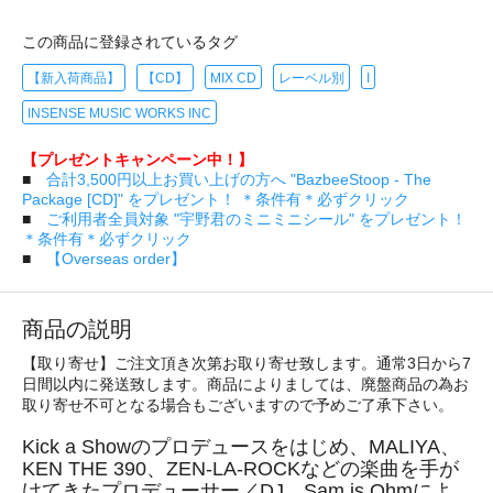
この商品に登録されているタグ
【新入荷商品】
【CD】
MIX CD
レーベル別
I
INSENSE MUSIC WORKS INC
【プレゼントキャンペーン中！】
■
合計3,500円以上お買い上げの方へ "BazbeeStoop - The
Package [CD]" をプレゼント！ ＊条件有＊必ずクリック
■
ご利用者全員対象 "宇野君のミニミニシール" をプレゼント！
＊条件有＊必ずクリック
■
【Overseas order】
商品の説明
【取り寄せ】ご注文頂き次第お取り寄せ致します。通常3日から7
日間以内に発送致します。商品によりましては、廃盤商品の為お
取り寄せ不可となる場合もございますので予めご了承下さい。
Kick a Showのプロデュースをはじめ、MALIYA、
KEN THE 390、ZEN-LA-ROCKなどの楽曲を手が
けてきたプロデューサー／DJ、Sam is Ohmによ