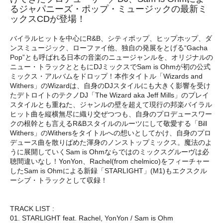
るジャパニーズ・ポップ・ミュージックの最新ミ
ックスCDが登場！
バイラルヒットを中心にR&B、シティポップ、ヒップホップ、ダ
ンスミュージック、ローファイ他、独自の発展をとげる“Gacha
Pop”とも呼ばれる日本の音楽のニュージャンルを、オリジナルの
ニュー・トラックとともにDJミックスでSam is Ohmが初の公式
ミックス・アルバムをドロップ！本作タイトル「Wizards and
Withers」のWizardは、自身のDJスタイルにも大きく影響を受け
たデトロイトのテクノDJ「The Wizard aka Jeff Mills」のプレイ
スタイルとも重ねた、ジャンルの壁を超えて現行の邦楽バイラル
ヒット曲を縦横無尽に織り交ぜつつも、自身のプロデュースワー
クの根幹とも言えるR&Bスタイルのルーツにして敬愛する「Bill
Withers」のWithersをタイトルへの想いとしてかけ、自身のプロ
デュース曲を散りばめた渾身のノンストップミックス。魔法のよ
うに展開していくSam is Ohmならではのミックスグルーヴは必
聴間違いなし！YonYon、Rachel(from chelmico)をフィーチャー
したSam is Ohmによる新録「STARLIGHT」(M1)もエクスクル
ーシブ・トラックとして収録！
TRACK LIST :
01. STARLIGHT feat. Rachel, YonYon / Sam is Ohm