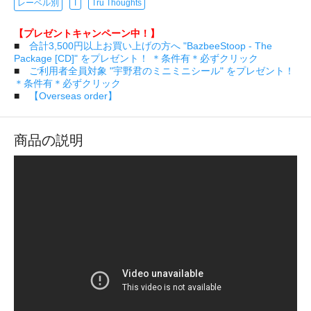
レーベル別
T
Tru Thoughts
【プレゼントキャンペーン中！】
■
合計3,500円以上お買い上げの方へ "BazbeeStoop - The
Package [CD]" をプレゼント！ ＊条件有＊必ずクリック
■
ご利用者全員対象 "宇野君のミニミニシール" をプレゼント！
＊条件有＊必ずクリック
■
【Overseas order】
商品の説明