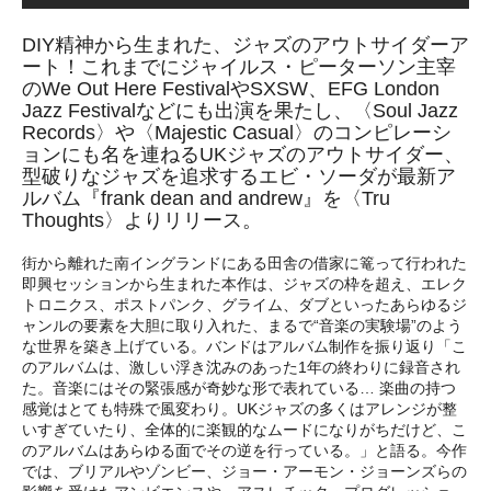
DIY精神から生まれた、ジャズのアウトサイダーア
ート！これまでにジャイルス・ピーターソン主宰
のWe Out Here FestivalやSXSW、EFG London
Jazz Festivalなどにも出演を果たし、〈Soul Jazz
Records〉や〈Majestic Casual〉のコンピレーシ
ョンにも名を連ねるUKジャズのアウトサイダー、
型破りなジャズを追求するエビ・ソーダが最新ア
ルバム『frank dean and andrew』を〈Tru
Thoughts〉よりリリース。
街から離れた南イングランドにある田舎の借家に篭って行われた
即興セッションから生まれた本作は、ジャズの枠を超え、エレク
トロニクス、ポストパンク、グライム、ダブといったあらゆるジ
ャンルの要素を大胆に取り入れた、まるで“音楽の実験場”のよう
な世界を築き上げている。バンドはアルバム制作を振り返り「こ
のアルバムは、激しい浮き沈みのあった1年の終わりに録音され
た。音楽にはその緊張感が奇妙な形で表れている… 楽曲の持つ
感覚はとても特殊で風変わり。UKジャズの多くはアレンジが整
いすぎていたり、全体的に楽観的なムードになりがちだけど、こ
のアルバムはあらゆる面でその逆を行っている。」と語る。今作
では、ブリアルやゾンビー、ジョー・アーモン・ジョーンズらの