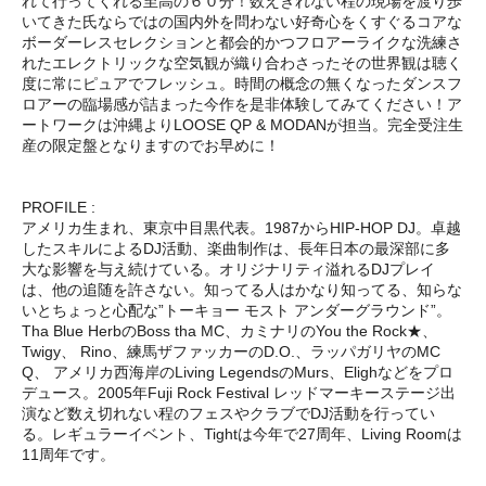
れて行ってくれる至高の６０分！数えきれない程の現場を渡り歩
いてきた氏ならではの国内外を問わない好奇心をくすぐるコアな
ボーダーレスセレクションと都会的かつフロアーライクな洗練さ
れたエレクトリックな空気観が織り合わさったその世界観は聴く
度に常にピュアでフレッシュ。時間の概念の無くなったダンスフ
ロアーの臨場感が詰まった今作を是非体験してみてください！ア
ートワークは沖縄よりLOOSE QP & MODANが担当。完全受注生
産の限定盤となりますのでお早めに！
PROFILE :
アメリカ生まれ、東京中目黒代表。1987からHIP-HOP DJ。卓越
したスキルによるDJ活動、楽曲制作は、長年日本の最深部に多
大な影響を与え続けている。オリジナリティ溢れるDJプレイ
は、他の追随を許さない。知ってる人はかなり知ってる、知らな
いとちょっと心配な”トーキョー モスト アンダーグラウンド”。
Tha Blue HerbのBoss tha MC、カミナリのYou the Rock★、
Twigy、 Rino、練馬ザファッカーのD.O.、ラッパガリヤのMC
Q、 アメリカ西海岸のLiving LegendsのMurs、Elighなどをプロ
デュース。2005年Fuji Rock Festival レッドマーキーステージ出
演など数え切れない程のフェスやクラブでDJ活動を行ってい
る。レギュラーイベント、Tightは今年で27周年、Living Roomは
11周年です。