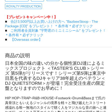
ROYALTY PRODUCTION
【プレゼントキャンペーン中！】
■
合計3,500円以上お買い上げの方へ "BazbeeStoop - The
Package [CD]" をプレゼント！ ＊条件有＊必ずクリック
■
ご利用者全員対象 "宇野君のミニミニシール" をプレゼント！
＊条件有＊必ずクリック
■
【Overseas order】
商品の説明
日本全国の味の違いの分かる個性派DJ達によるミ
ックスプロジェクト ＜TASTER’S CLUB＞シリー
ズ 第5弾がリリースです！シリーズ第5弾は東京中
目黒を代表するDJキャリア38年超えのベテラン＜
DJ QUIETSTORM＞が登場！完全受注生産の限定
盤となりますのでお早めに！
HIP HOP~TRAP~R&B~HOUSE~Footwork~Drum&Bassまで氏の
真骨頂ともいえるジャンルの境界を軽々と飛び越えたストリート
感溢れる唯一無地のスタイルで聴く人をマジカルな音の旅へと連