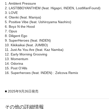
1. Amblent Pressure
2. LASTBBOYANTHEM (feat. Higapri, INDEN, LostManFound)
3. LOVE
4. Otenki (feat. Maniya)
5. Positive Vibe (feat. Ushiroyama Naohiro)
6. Boyz N the Hood
7. Opus
8. Diligent Ego
9. SuperHeroes (feat. INDEN)
10. Kikikaikai (feat. JUMBO)
11. Just As You Are (feat. Kaz Namba)
12. Early Morning Grooving
13. Momentum
14. Odorina
15. Post O'Alls
16. Superheroes (feat. INDEN) : Zelcova Remix
■ 2025年9月26日発売
その他の詳細情報