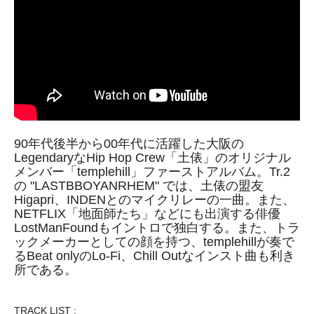
90年代後半から00年代に活躍した大阪の
LegendaryなHip Hop Crew「土俵」のオリジナル
メンバー「templehill」ファーストアルバム。Tr.2
の "LASTBBOYANRHEM" では、土俵の盟友
Higapri、INDENとのマイクリレーの一曲。また、
NETFLIX「地面師たち」などにも出演する俳優
LostManFoundもイントロで独白する。また、トラ
ックメーカーとしての顔を持つ、templehillが奏で
るBeat onlyのLo-Fi、Chill Outなインスト曲も利き
所である。
TRACK LIST :