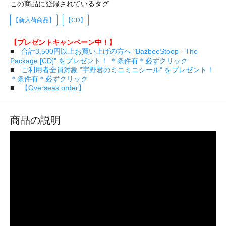
この商品に登録されているタグ
【新入荷商品】
【CD】
【プレゼントキャンペーン中！】
■
合計3,500円以上お買い上げの方へ "BazbeeStoop - The
Package [CD]" をプレゼント！ ＊条件有＊必ずクリック
■
ご利用者全員対象 "宇野君のミニミニシール" をプレゼント！
＊条件有＊必ずクリック
■
【Overseas order】
商品の説明