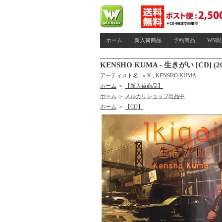
ホーム
新入荷商品
予約商品
WN
KENSHO KUMA - 生きがい [CD] (20
アーティスト名 :
» K
,
KENSHO KUMA
ホーム
＞
【新入荷商品】
ホーム
＞
メルカリショップ出品中
ホーム
＞
【CD】