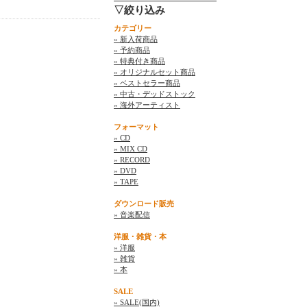
▽絞り込み
カテゴリー
» 新入荷商品
» 予約商品
» 特典付き商品
» オリジナルセット商品
» ベストセラー商品
» 中古・デッドストック
» 海外アーティスト
フォーマット
» CD
» MIX CD
» RECORD
» DVD
» TAPE
ダウンロード販売
» 音楽配信
洋服・雑貨・本
» 洋服
» 雑貨
» 本
SALE
» SALE(国内)