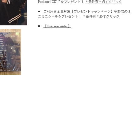
Package [CD] " をプレゼント！
＊条件有＊必ずクリック
■ ご利用者全員対象【プレゼントキャンペーン】宇野君のミ
ニミニシールをプレゼント！
＊条件有＊必ずクリック
■
【Overseas order】