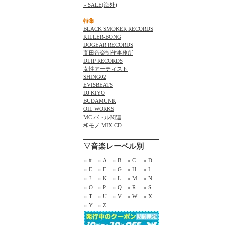
» SALE(海外)
特集
BLACK SMOKER RECORDS
KILLER-BONG
DOGEAR RECORDS
高田音楽制作事務所
DLIP RECORDS
女性アーティスト
SHING02
EVISBEATS
DJ KIYO
BUDAMUNK
OIL WORKS
MC バトル関連
和モノ MIX CD
▽音楽レーベル別
» #
» A
» B
» C
» D
» E
» F
» G
» H
» I
» J
» K
» L
» M
» N
» O
» P
» Q
» R
» S
» T
» U
» V
» W
» X
» Y
» Z