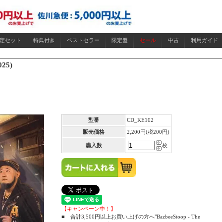
限定セット
特典付き
ベストセラー
限定盤
セール
中古
利用ガイド
25)
型番
CD_KE102
販売価格
2,200円(税200円)
購入数
枚
【キャンペーン中！】
■ 合計3,500円以上お買い上げの方へ"BazbeeStoop - The