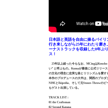
日本語と英語を自由に操るバイリン
行き来しながら25年にわたり磨き
ーナストラックを収録した8年ぶ
ス！
25年以上経った今もなお、MCingはKens
い” と呼ぶもの。Kumaが最後に公式リリ
の文化の理念に忠実な曲とリリシズムを愛するな
本作のプロデュースの大半は、関西のプロダクショ
NI9EとIkipedia、そして元Stones Throw
もゲスト出演している。
TRACK LIST :
01 the Craftsman
02 Second Katana