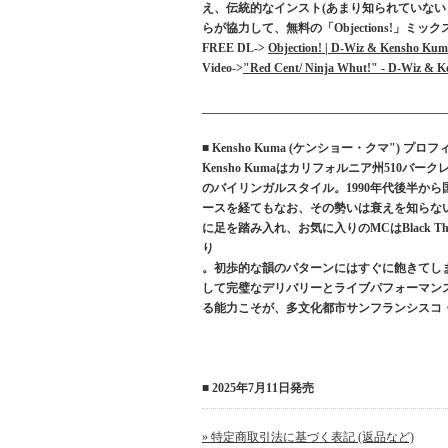
え、伝統的なインスト(あまり知られていない
らが協力して、無料の「Objections!」ミ
FREE DL->
Objection! | D-Wiz & Kensho Ku
Video->
"Red Cent/ Ninja Whut!" - D-Wiz & Ke
_________________________________________
■ Kensho Kuma (ケンショー・クマ") プロ
Kensho Kumaはカリフォルニア州510
のバイリンガルスタイル。1990年代後半か
ースを経てもなお、その勢いは衰えを知らない。KumaはR
に足を踏み入れ、お気に入りのMCはBlack Thought, Gh
り
。初歩的な韻のパターンにはすぐに飽きてしまうほ
して完璧なデリバリーとライブパフォーマン
る能力こそが、多文化都市サンフランシスコ
■ 2025年7月11日発売
» 特定商取引法に基づく表記 (返品など)