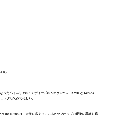
i
RACK)
____
たベイエリアのインディーズのベテランMC "D-Wiz と Kensho
s!” をチェックしてみてほしい。
Kensho Kuma は、大衆に広まっているヒップホップの現状に異議を唱