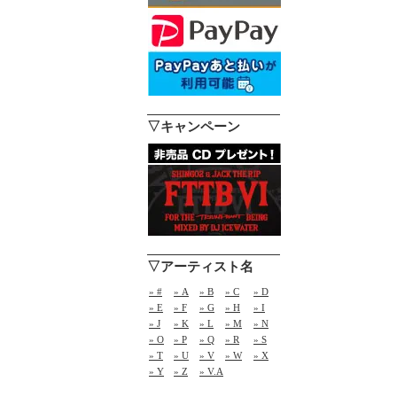
▽キャンペーン
▽アーティスト名
» #
» A
» B
» C
» D
» E
» F
» G
» H
» I
» J
» K
» L
» M
» N
» O
» P
» Q
» R
» S
» T
» U
» V
» W
» X
» Y
» Z
» V.A