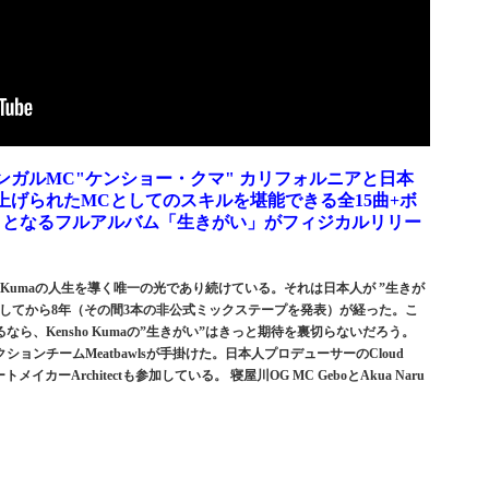
ガルMC"ケンショー・クマ" カリフォルニアと日本
上げられたMCとしてのスキルを堪能できる全15曲+ボ
りとなるフルアルバム「生きがい」がフィジカルリリー
ho Kumaの人生を導く唯一の光であり続けている。それは日本人が ”生きが
ースしてから8年（その間3本の非公式ミックステープを発表）が経った。こ
ら、Kensho Kumaの”生きがい”はきっと期待を裏切らないだろう。
ンチームMeatbawlsが手掛けた。日本人プロデューサーのCloud
のビートメイカーArchitectも参加している。 寝屋川OG MC GeboとAkua Naru