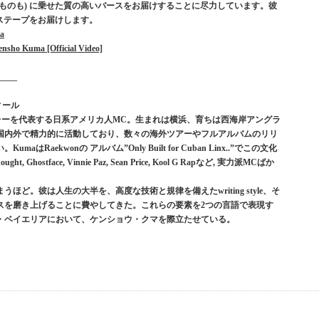
ものも) に乗せた質の高いバースをお届けすることに尽力しています。彼
ックステープをお届けします。
ma
nsho Kuma [Official Video]
____
フィール
バークレーを代表する日系アメリカ人MC。生まれは横浜、育ちは西海岸アングラ
ら国内外で精力的に活動しており、数々の海外ツアーやフルアルバムのリリ
aekwonの アルバム”Only Built for Cuban Linx..”でこの文化
ostface, Vinnie Paz, Sean Price, Kool G Rapなど, 実力派MCばか
ど。彼は人生の大半を、高度な技術と規律を備えたwriting style、そ
スを磨き上げることに費やしてきた。これらの要素を2つの言語で表現す
・ベイエリアにおいて、ケンショウ・クマを際立たせている。