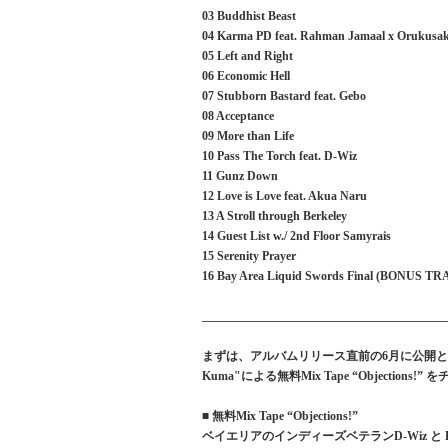
03 Buddhist Beast
04 Karma PD feat. Rahman Jamaal x Orukusak
05 Left and Right
06 Economic Hell
07 Stubborn Bastard feat. Gebo
08 Acceptance
09 More than Life
10 Pass The Torch feat. D-Wiz
11 Gunz Down
12 Love is Love feat. Akua Naru
13 A Stroll through Berkeley
14 Guest List w./ 2nd Floor Samyrais
15 Serenity Prayer
16 Bay Area Liquid Swords Final (BONUS T
_________________________________________
まずは、アルバムリリース直前の6月に公開となっ
Kuma"による無料Mix Tape “Objection
■ 無料Mix Tape “Objections!”
ベイエリアのインディーズベテランD-Wiz と 