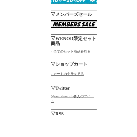
▽メンバーズセール
▽WENOD限定セット
商品
» 全てのセット商品を見る
▽ショップカート
» カートの中身を見る
▽Twitter
@wenodrecordsさんのツイー
ト
▽RSS