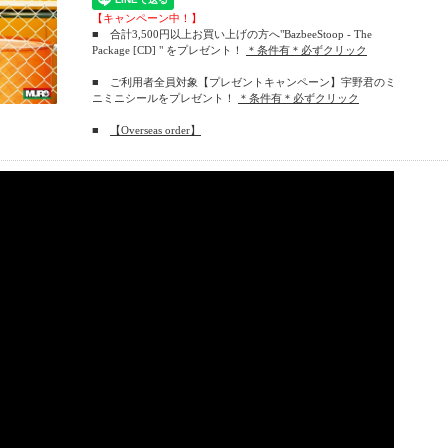
【キャンペーン中！】
■ 合計3,500円以上お買い上げの方へ"BazbeeStoop - The
Package [CD] " をプレゼント！
＊条件有＊必ずクリック
■ ご利用者全員対象【プレゼントキャンペーン】宇野君のミ
ニミニシールをプレゼント！
＊条件有＊必ずクリック
■
【Overseas order】