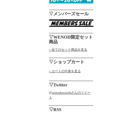
▽メンバーズセール
▽WENOD限定セット
商品
» 全てのセット商品を見る
▽ショップカート
» カートの中身を見る
▽Twitter
@wenodrecordsさんのツイー
ト
▽RSS