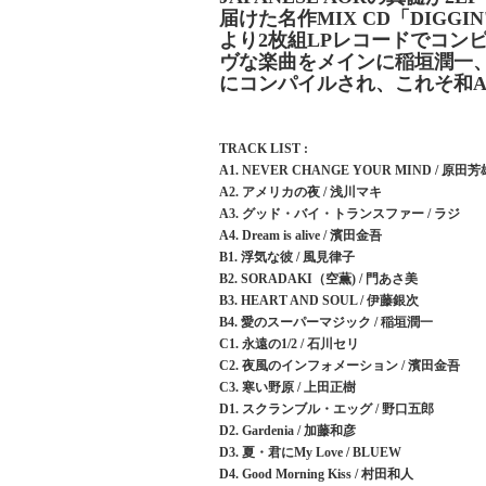
届けた名作MIX CD「DIGGIN
より2枚組LPレコードでコン
ヴな楽曲をメインに稲垣潤一
にコンパイルされ、これそ和A
TRACK LIST :
A1. NEVER CHANGE YOUR MIND / 原田芳
A2. アメリカの夜 / 浅川マキ
A3. グッド・バイ・トランスファー / ラジ
A4. Dream is alive / 濱田金吾
B1. 浮気な彼 / 風見律子
B2. SORADAKI（空薫) / 門あさ美
B3. HEART AND SOUL / 伊藤銀次
B4. 愛のスーパーマジック / 稲垣潤一
C1. 永遠の1/2 / 石川セリ
C2. 夜風のインフォメーション / 濱田金吾
C3. 寒い野原 / 上田正樹
D1. スクランブル・エッグ / 野口五郎
D2. Gardenia / 加藤和彦
D3. 夏・君にMy Love / BLUEW
D4. Good Morning Kiss / 村田和人