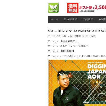
ホーム
新入荷商品
予約商品
WN
V.A. - DIGGIN' JAPANESE AOR
アーティスト名 :
» M
,
MURO / DIGUMA
ホーム
＞
【新入荷商品】
ホーム
＞
メルカリショップ出品中
ホーム
＞
【RECORD】
ホーム
＞
レーベル別
＞
F
＞
FOURTH WAVE RE