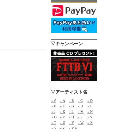
▽キャンペーン
▽アーティスト名
» #
» A
» B
» C
» D
» E
» F
» G
» H
» I
» J
» K
» L
» M
» N
» O
» P
» Q
» R
» S
» T
» U
» V
» W
» X
» Y
» Z
» V.A