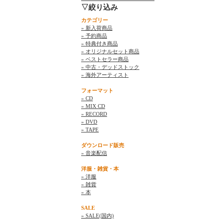
▽絞り込み
カテゴリー
» 新入荷商品
» 予約商品
» 特典付き商品
» オリジナルセット商品
» ベストセラー商品
» 中古・デッドストック
» 海外アーティスト
フォーマット
» CD
» MIX CD
» RECORD
» DVD
» TAPE
ダウンロード販売
» 音楽配信
洋服・雑貨・本
» 洋服
» 雑貨
» 本
SALE
» SALE(国内)