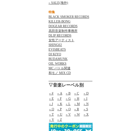
» SALE(海外)
特集
BLACK SMOKER RECORDS
KILLER-BONG
DOGEAR RECORDS
高田音楽制作事務所
DLIP RECORDS
女性アーティスト
SHING02
EVISBEATS
DJ KIYO
BUDAMUNK
OIL WORKS
MC バトル関連
和モノ MIX CD
▽音楽レーベル別
» #
» A
» B
» C
» D
» E
» F
» G
» H
» I
» J
» K
» L
» M
» N
» O
» P
» Q
» R
» S
» T
» U
» V
» W
» X
» Y
» Z