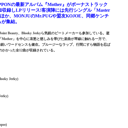
PONの最新アルバム『Mother』がボーナストラック
E)を追加収録しLPリリース!客演陣には先行シングル「Master
INOほか、MONJUのMr.PUGや盟友KOJOE、同郷ケンチ
らが集結。
int Beauty、Blooky Jeekyら気鋭のビートメーカーも参加している。逝
Mother」を中心に哀愁と慈しみを帯びた楽曲が琴線に触れる一方で、
切れ味鋭いワードセンスも健在。ブルージーなラップ、行間にすら物語を忍ば
のかかった全12曲が収録されている。
looky Jeeky)
Jeeky)
quo)