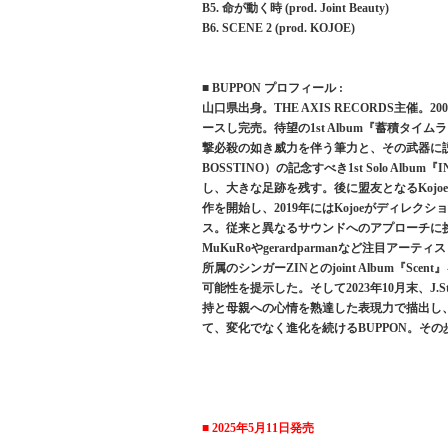
B5. 命が動く時 (prod. Joint Beauty)
B6. SCENE 2 (prod. KOJOE)
■ BUPPON プロフィール :
山口県出身。THE AXIS RECORDS主催。200
ースし完売。待望の1st Album『蓄積タイムラグ
撃必殺の如き威力を伴う筆力と、その武器に説得
BOSSTINO）の記念すべき1st Solo Album
し、大きな足跡を残す。後に盟友となるKojoeと
作を開始し、2019年にはKojoeがディレクション、
ス。従来と異なるサウンドへのアプローチに挑み
MuKuRoやgerardparmanなど注目アーテ
所属のシンガーZINとのjoint Album『Sc
可能性を提示した。そして2023年10月末、J.St
持と母親への心情を熟達した表現力で描出し
て、変化でなく進化を続けるBUPPON。そ
■ 2025年5月11日発売