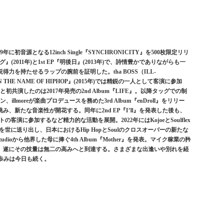
9年に初音源となる12inch Single『SYNCHRONICITY』を500枚限定リリ
』(2011年)と1st EP『明後日』(2013年)で、詩情豊かでありながらも一
力を持たせるラップの腕前を証明した。tha BOSS（ILL-
『IN THE NAME OF HIPHOP』(2015年)では精鋭の一人として客演に参加
初共演したのは2017年発売の2nd Album『LIFE』。以降タッグでの制
illmoreが楽曲プロデュースを務めた3rd Album『enDroll』をリリー
、新たな音楽性が開花する。同年に2nd EP『I’ll』を発表した後も、
ィストの客演に参加するなど精力的な活動を展開。2022年にはKojoeとSoulflex
ent』を世に送り出し、日本におけるHip HopとSoulのクロスオーバーの新たな
udioから他界した母に捧ぐ4th Album『Mother』を発表。マイク稼業の矜
、遂にその技量は無二の高みへと到達する。さまざまな出逢いや別れを経
の歩みは今日も続く。