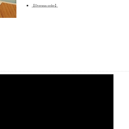
■
【Overseas order】