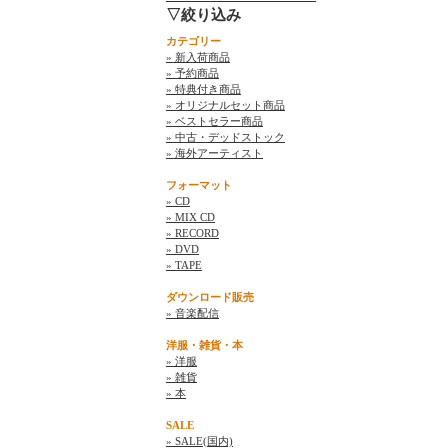
▽絞り込み
カテゴリー
» 新入荷商品
» 予約商品
» 特典付き商品
» オリジナルセット商品
» ベストセラー商品
» 中古・デッドストック
» 海外アーティスト
フォーマット
» CD
» MIX CD
» RECORD
» DVD
» TAPE
ダウンロード販売
» 音楽配信
洋服・雑貨・本
» 洋服
» 雑貨
» 本
SALE
» SALE(国内)