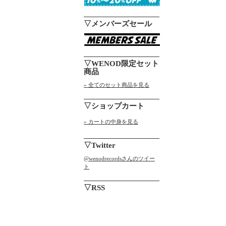
▽メンバーズセール
▽WENOD限定セット
商品
» 全てのセット商品を見る
▽ショップカート
» カートの中身を見る
▽Twitter
@wenodrecordsさんのツイー
ト
▽RSS