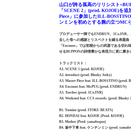
山口が誇る孤高のリリシスト=BUP
「SCENE 2」(prod. KOJO
Piece」に参加したILL-BOSST
ンミンを初めとする腕の立つMC
プロデューサー陣でもENDRUN、1Co.INR、Jo
去した母への感謝とリスペクトを綴る表題曲「
「Encount」では初期からの武器である
せるBUPPONの詩情豊かな表現力に更に磨き
トラックリスト：
A1. SCENE 1 (prod. KOJOE)
A2. introduce (prod. Blooky Jeeky)
A3. Master Piece feat. ILL-BOSSTINO (prod. B
A4. Encount feat. Mr.PUG (prod. ENDRUN)
A5. Torches (prod. 1Co.INR)
A6. Weekend feat. CCS records. (prod. Blooky 
B1. Yumizu (prod. ITOKU BEATS)
B2. HONDAI feat. KOJOE (Prod. KOJOE)
B3. Mother (Prod. yamabequo)
B4. 途中下車 feat. ケンチンミン (prod. yamabe