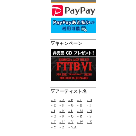
▽キャンペーン
▽アーティスト名
» #
» A
» B
» C
» D
» E
» F
» G
» H
» I
» J
» K
» L
» M
» N
» O
» P
» Q
» R
» S
» T
» U
» V
» W
» X
» Y
» Z
» V.A