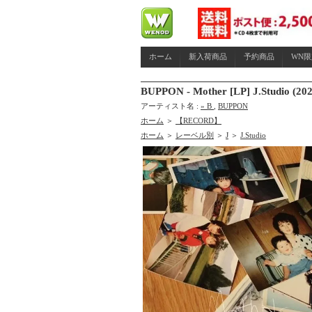
ホーム
新入荷商品
予約商品
WN
BUPPON - Mother [LP] J.Studi
アーティスト名 :
» B
,
BUPPON
ホーム
＞
【RECORD】
ホーム
＞
レーベル別
＞
J
＞
J.Studio