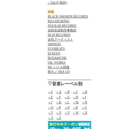
» SALE(海外)
特集
BLACK SMOKER RECORDS
KILLER-BONG
DOGEAR RECORDS
高田音楽制作事務所
DLIP RECORDS
女性アーティスト
SHING02
EVISBEATS
DJ KIYO
BUDAMUNK
OIL WORKS
MC バトル関連
和モノ MIX CD
▽音楽レーベル別
» #
» A
» B
» C
» D
» E
» F
» G
» H
» I
» J
» K
» L
» M
» N
» O
» P
» Q
» R
» S
» T
» U
» V
» W
» X
» Y
» Z