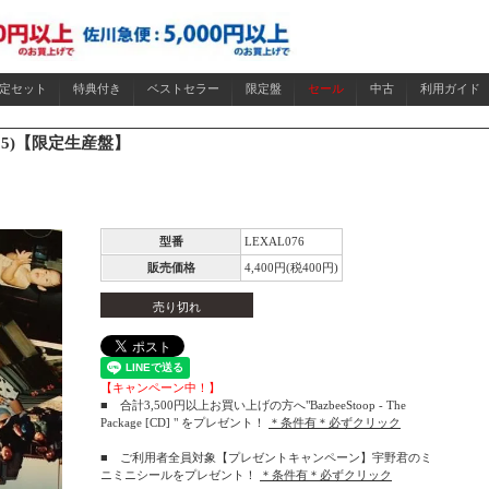
限定セット
特典付き
ベストセラー
限定盤
セール
中古
利用ガイド
o (2025)【限定生産盤】
型番
LEXAL076
販売価格
4,400円(税400円)
売り切れ
【キャンペーン中！】
■ 合計3,500円以上お買い上げの方へ"BazbeeStoop - The
Package [CD] " をプレゼント！
＊条件有＊必ずクリック
■ ご利用者全員対象【プレゼントキャンペーン】宇野君のミ
ニミニシールをプレゼント！
＊条件有＊必ずクリック