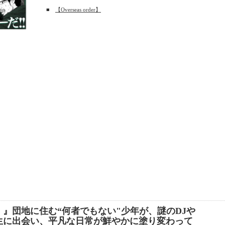
■
【Overseas order】
』団地に住む“何者でもない"少年が、謎のDJや
生に出会い、平凡な日常が鮮やかに塗り変わって