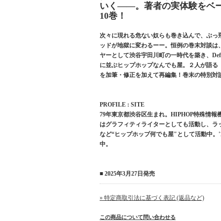
いく――。著者の実体験をベー
10巻！
次々に現れる危ない奴らも巻き込んで、ぶっ
ッドが地獄に変わるーー。恒例の巻末対談は、DJ
ヤーとして渋谷宇田川町の一時代を築き、Def Ja
に並ぶヒップホップなんでも屋。２人が語る
を加筆・修正を加えて再編集！巻末の特別対談には、
PROFILE : SITE
79年東京都渋谷区生まれ。HIPHOP特殊情報機関「
はグラフィティライターとしても活動し、ラップ
など“ヒップホップ何でも屋"として活動中。'
中。
■ 2025年3月27日発売
» 特定商取引法に基づく表記 (返品など)
この商品について問い合わせる