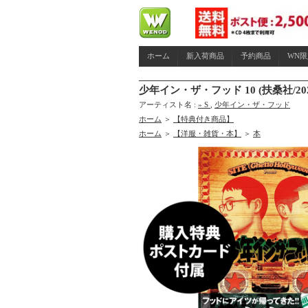
ホーム
新入荷商品
予約商品
WN
少年イン・ザ・フッド 10 (扶桑社/
アーティスト名 :
» S
,
少年イン・ザ・フッド
ホーム
＞
【特典付き商品】
ホーム
＞
【洋服・雑貨・本】
＞
本