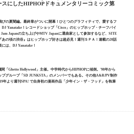
スにしたHIPHOPドキュメンタリーコミック第
飛びの夏闇編。最終章がついに開幕！ひとつのグラフィティで、愛するフ
 Yanatake！レコードショップ「Cisco」のヒップホップ・チーフバイ
m Japanの立ち上げやMTV Japanに選曲家として参加するなど、SITE
『あの頃の渋谷』はヒップホップ好きは超必見！週刊ＳＰＡ！連載の20話
DJ Yanatake！
Ghetto Hollywood」主催。中学時代からHIPHOPに傾倒。'98年から
グループ「SD JUNKSTA」のメンバーでもある。その他A&R/PV制作
19年より週刊SPA! で自身初の漫画作品「少年イン・ザ・フッド」を執筆