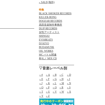
» SALE(海外)
特集
BLACK SMOKER RECORDS
KILLER-BONG
DOGEAR RECORDS
高田音楽制作事務所
DLIP RECORDS
女性アーティスト
SHING02
EVISBEATS
DJ KIYO
BUDAMUNK
OIL WORKS
MC バトル関連
和モノ MIX CD
▽音楽レーベル別
» #
» A
» B
» C
» D
» E
» F
» G
» H
» I
» J
» K
» L
» M
» N
» O
» P
» Q
» R
» S
» T
» U
» V
» W
» X
» Y
» Z