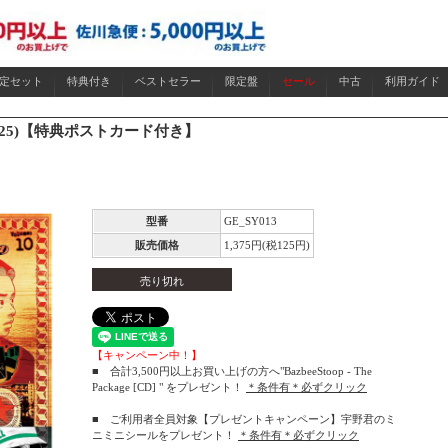
限定セット
特典付き
ベストセラー
限定盤
セール
中古
利用ガイド
2025)【特典ポストカード付き】
型番
GE_SY013
販売価格
1,375円(税125円)
売り切れ
【キャンペーン中！】
■ 合計3,500円以上お買い上げの方へ"BazbeeStoop - The
Package [CD] " をプレゼント！
＊条件有＊必ずクリック
■ ご利用者全員対象【プレゼントキャンペーン】宇野君のミ
ニミニシールをプレゼント！
＊条件有＊必ずクリック