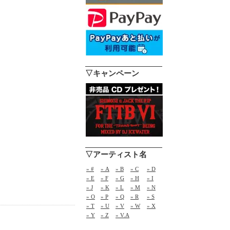
▽キャンペーン
▽アーティスト名
» #
» A
» B
» C
» D
» E
» F
» G
» H
» I
» J
» K
» L
» M
» N
» O
» P
» Q
» R
» S
» T
» U
» V
» W
» X
» Y
» Z
» V.A