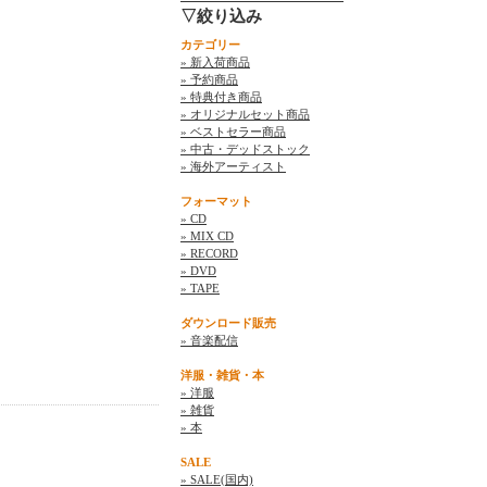
▽絞り込み
カテゴリー
» 新入荷商品
» 予約商品
» 特典付き商品
» オリジナルセット商品
» ベストセラー商品
» 中古・デッドストック
» 海外アーティスト
フォーマット
» CD
» MIX CD
» RECORD
» DVD
» TAPE
ダウンロード販売
» 音楽配信
洋服・雑貨・本
» 洋服
» 雑貨
» 本
SALE
» SALE(国内)