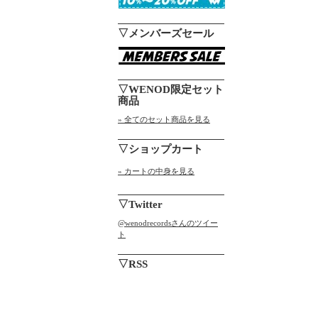
▽メンバーズセール
▽WENOD限定セット
商品
» 全てのセット商品を見る
▽ショップカート
» カートの中身を見る
▽Twitter
@wenodrecordsさんのツイー
ト
▽RSS