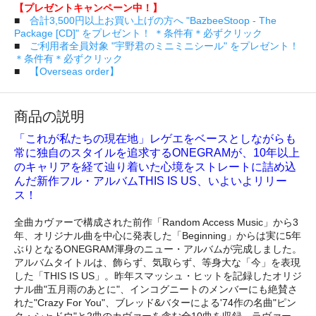
【プレゼントキャンペーン中！】
■
合計3,500円以上お買い上げの方へ "BazbeeStoop - The
Package [CD]" をプレゼント！ ＊条件有＊必ずクリック
■
ご利用者全員対象 "宇野君のミニミニシール" をプレゼント！
＊条件有＊必ずクリック
■
【Overseas order】
商品の説明
「これが私たちの現在地」レゲエをベースとしながらも
常に独自のスタイルを追求するONEGRAMが、10年以上
のキャリアを経て辿り着いた心境をストレートに詰め込
んだ新作フル・アルバムTHIS IS US、いよいよリリー
ス！
全曲カヴァーで構成された前作「Random Access Music」から3
年、オリジナル曲を中心に発表した「Beginning」からは実に5年
ぶりとなるONEGRAM渾身のニュー・アルバムが完成しました。
アルバムタイトルは、飾らず、気取らず、等身大な「今」を表現
した「THIS IS US」。昨年スマッシュ・ヒットを記録したオリジ
ナル曲"五月雨のあとに"、インコグニートのメンバーにも絶賛さ
れた"Crazy For You"、ブレッド&バターによる'74作の名曲"ピン
ク・シャドウ"と2曲のカヴァーを含む全10曲を収録。ラヴァー