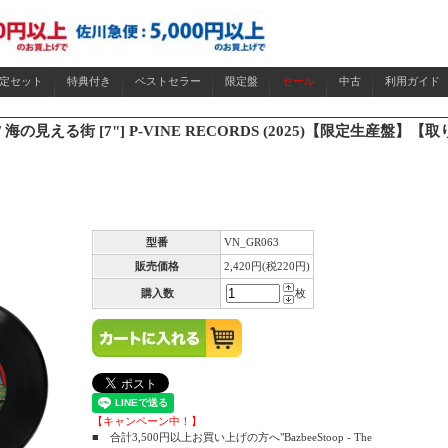
限定セット
特典付き
ベストセラー
限定盤
セール
中古
利用ガイド
日々 / 海の見える街 [7"] P-VINE RECORDS (2025)【限定生産盤】
型番
VN_GR063
販売価格
2,420円(税220円)
購入数
枚
【キャンペーン中！】
■ 合計3,500円以上お買い上げの方へ"BazbeeStoop - The