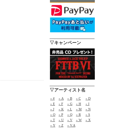
▽キャンペーン
▽アーティスト名
» #
» A
» B
» C
» D
» E
» F
» G
» H
» I
» J
» K
» L
» M
» N
» O
» P
» Q
» R
» S
» T
» U
» V
» W
» X
» Y
» Z
» V.A