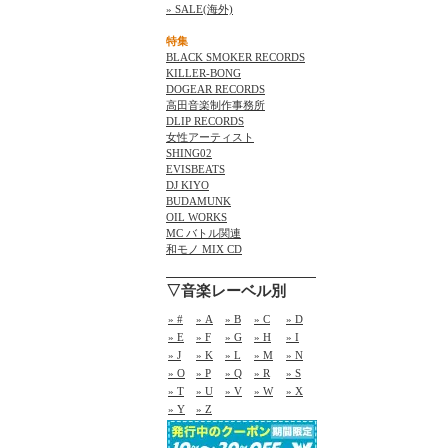
» SALE(海外)
特集
BLACK SMOKER RECORDS
KILLER-BONG
DOGEAR RECORDS
高田音楽制作事務所
DLIP RECORDS
女性アーティスト
SHING02
EVISBEATS
DJ KIYO
BUDAMUNK
OIL WORKS
MC バトル関連
和モノ MIX CD
▽音楽レーベル別
» #
» A
» B
» C
» D
» E
» F
» G
» H
» I
» J
» K
» L
» M
» N
» O
» P
» Q
» R
» S
» T
» U
» V
» W
» X
» Y
» Z