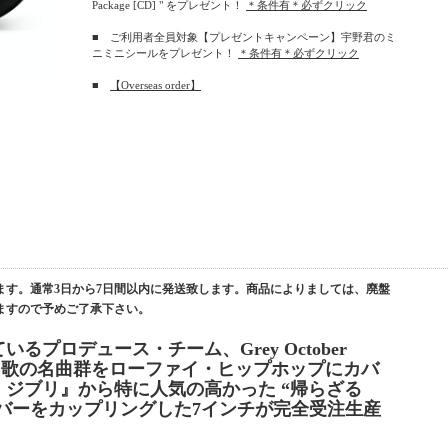
Package [CD] " をプレゼント！
＊条件有＊必ずクリック
■ ご利用者全員対象【プレゼントキャンペーン】宇野君のミ
ニミニシールをプレゼント！
＊条件有＊必ずクリック
■
【Overseas order】
ます。通常3日から7日間以内に発送致します。商品によりましては、廃盤
ますので予めご了承下さい。
プロデュース・チーム、Grey October
劇中歌の名曲群をローファイ・ヒップホップにカバ
ジブリ』から特に人気の高かった “帰らざる
のカバーをカップリングした7インチが完全受注生産