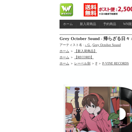
ホーム
新入荷商品
予約商品
WN
Grey October Sound - 帰らざる
アーティスト名 :
» G
,
Grey October Sound
ホーム
＞
【新入荷商品】
ホーム
＞
【RECORD】
ホーム
＞
レーベル別
＞
P
＞
P-VINE RECORDS