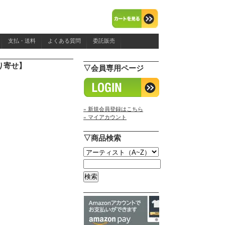
支払・送料
よくある質問
委託販売
【取り寄せ】
▽会員専用ページ
» 新規会員登録はこちら
» マイアカウント
▽商品検索