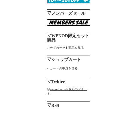
▽メンバーズセール
▽WENOD限定セット
商品
» 全てのセット商品を見る
▽ショップカート
» カートの中身を見る
▽Twitter
@wenodrecordsさんのツイー
ト
▽RSS