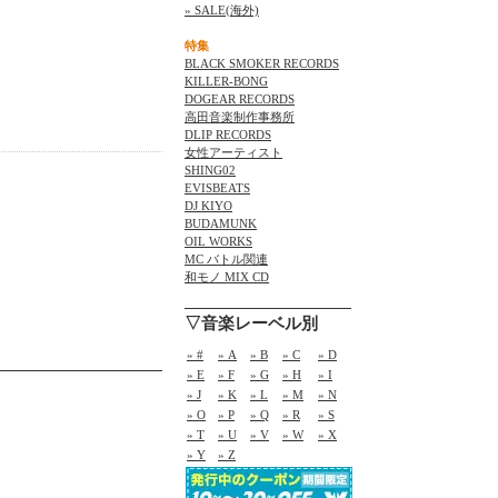
» SALE(海外)
特集
BLACK SMOKER RECORDS
KILLER-BONG
DOGEAR RECORDS
高田音楽制作事務所
DLIP RECORDS
女性アーティスト
SHING02
EVISBEATS
DJ KIYO
BUDAMUNK
OIL WORKS
MC バトル関連
和モノ MIX CD
▽音楽レーベル別
» #
» A
» B
» C
» D
» E
» F
» G
» H
» I
» J
» K
» L
» M
» N
» O
» P
» Q
» R
» S
» T
» U
» V
» W
» X
» Y
» Z