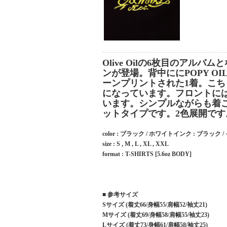
Olive Oilの6枚目のアルバム
ンが登場。背中ににPOPY 
ーンプリントされた1着。こ
になっています。フロントに
います。シンプルながらも着
ットタイプです。2色展開です
color : ブラック / ホワイトインク : ブラック
size : S , M , L , XL , XXL
format : T-SHIRTS [5.6oz BODY]
■ 参考サイズ
Sサイズ (着丈66/身幅55/肩幅52/袖丈21)
Mサイズ (着丈69/身幅58/肩幅55/袖丈23)
Lサイズ (着丈73/身幅61/肩幅58/袖丈25)