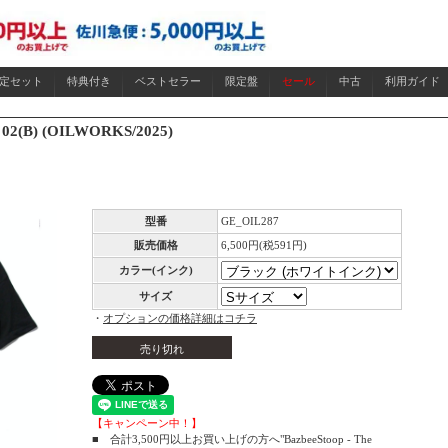
限定セット
特典付き
ベストセラー
限定盤
セール
中古
利用ガイド
 02(B) (OILWORKS/2025)
型番
GE_OIL287
販売価格
6,500円(税591円)
カラー(インク)
サイズ
・
オプションの価格詳細はコチラ
売り切れ
【キャンペーン中！】
■ 合計3,500円以上お買い上げの方へ"BazbeeStoop - The