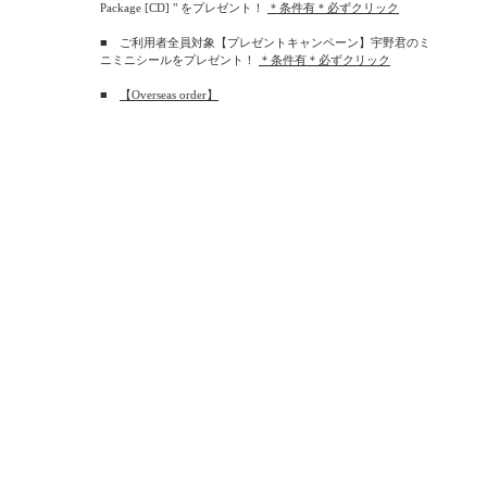
Package [CD] " をプレゼント！
＊条件有＊必ずクリック
■ ご利用者全員対象【プレゼントキャンペーン】宇野君のミ
ニミニシールをプレゼント！
＊条件有＊必ずクリック
■
【Overseas order】