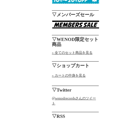
▽メンバーズセール
▽WENOD限定セット
商品
» 全てのセット商品を見る
▽ショップカート
» カートの中身を見る
▽Twitter
@wenodrecordsさんのツイー
ト
▽RSS