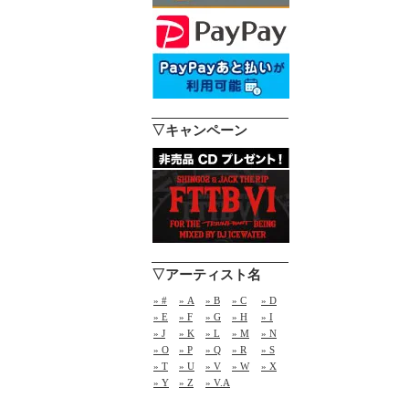
▽キャンペーン
▽アーティスト名
» #
» A
» B
» C
» D
» E
» F
» G
» H
» I
» J
» K
» L
» M
» N
» O
» P
» Q
» R
» S
» T
» U
» V
» W
» X
» Y
» Z
» V.A