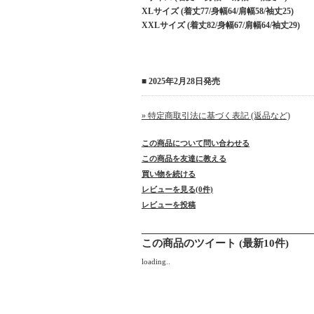
XLサイズ (着丈77/身幅64/肩幅58/袖丈25)
XXLサイズ (着丈82/身幅67/肩幅64/袖丈29)
■ 2025年2月28日発売
» 特定商取引法に基づく表記 (返品など)
この商品について問い合わせる
この商品を友達に教える
買い物を続ける
レビューを見る(0件)
レビューを投稿
この商品のツイート (最新10件)
loading..