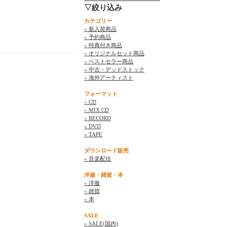
▽絞り込み
カテゴリー
» 新入荷商品
» 予約商品
» 特典付き商品
» オリジナルセット商品
» ベストセラー商品
» 中古・デッドストック
» 海外アーティスト
フォーマット
» CD
» MIX CD
» RECORD
» DVD
» TAPE
ダウンロード販売
» 音楽配信
洋服・雑貨・本
» 洋服
» 雑貨
» 本
SALE
» SALE(国内)