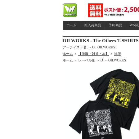
ホーム
新入荷商品
予約商品
WN
OILWORKS - The Others T-SHIRTS
アーティスト名 :
» O
,
OILWORKS
ホーム
＞
【洋服・雑貨・本】
＞
洋服
ホーム
＞
レーベル別
＞
O
＞
OILWORKS