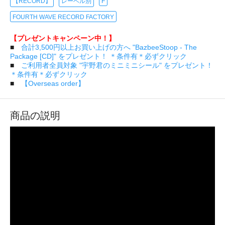
【RECORD】
レーベル別
F
FOURTH WAVE RECORD FACTORY
【プレゼントキャンペーン中！】
■
合計3,500円以上お買い上げの方へ "BazbeeStoop - The
Package [CD]" をプレゼント！ ＊条件有＊必ずクリック
■
ご利用者全員対象 "宇野君のミニミニシール" をプレゼント！
＊条件有＊必ずクリック
■
【Overseas order】
商品の説明