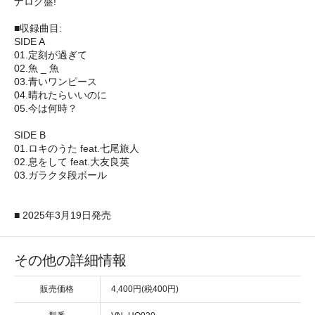
ナログ盤!
■収録曲目:
SIDE A
01.定刻が過ぎて
02.魚 _ 魚
03.青いワンピース
04.晴れたらいいのに
05.今は何時？
SIDE B
01.ロキのうた feat.七尾旅人
02.息をして feat.大友良英
03.ガラクタ段ボール
■ 2025年3月19日発売
その他の詳細情報
販売価格
4,400円(税400円)