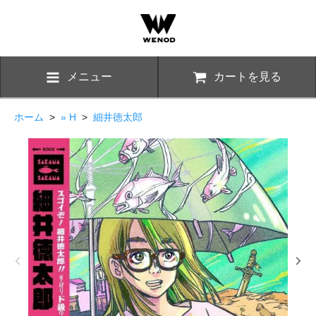
メニュー
カートを見る
ホーム
>
» H
>
細井徳太郎