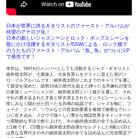
日本が世界に誇るギタリストのファースト・アルバムが
待望のアナログ化！
日本の新しいジャズシーンとロック・ポップスシーンを
股にかけ活躍するギタリスト/SSWによる、ロック畑で
のうたものファースト・アルバム『魚_ 魚』がついにLP
で発売です！
本作は、SMTKのメンバーとしても活動するジャズ・ギタリスト
細井徳太郎が、七尾旅人、大友良英らをゲストに迎えた初のソ
ロ・フルアルバムです。細井徳太郎がこれまでのキャリアを通し
て親交を深めた、総勢10名の世代を超えた錚々たる手練れの実力
の参加ミュージシャンが、細井徳太郎という媒介を通して、それ
ぞれの磨き込まれた才覚と研ぎ澄まされたインスピレーションを
惜しみなく闘わせた烈々たる共鳴の結晶です。ジャズを軸に、フ
ォーク、ジャズ、ソウルなどの音楽的要素を複雑で緻密なアレン
ジに吹き込み、メロウで瑞々しい豊かな物語世界をキャッチーか
つ実験的な手法で創り上げた、今の細井徳太郎の全てを詰め込ん
だ1枚です。CD盤から細井徳太郎自身がセレクトした8曲とCDと
は異なる帯付きの今の細井徳太郎の全てを詰め込んだ完全限定ア