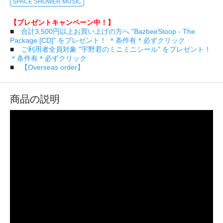
SPACE SHOWER MUSIC
【プレゼントキャンペーン中！】
■
合計3,500円以上お買い上げの方へ "BazbeeStoop - The
Package [CD]" をプレゼント！ ＊条件有＊必ずクリック
■
ご利用者全員対象 "宇野君のミニミニシール" をプレゼント！
＊条件有＊必ずクリック
■
【Overseas order】
商品の説明