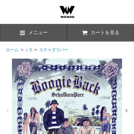
メニュー
カートを見る
ホーム
>
» S
>
スチャダラパー