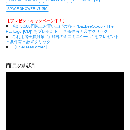
SPACE SHOWER MUSIC
【プレゼントキャンペーン中！】
■
合計3,500円以上お買い上げの方へ "BazbeeStoop - The
Package [CD]" をプレゼント！ ＊条件有＊必ずクリック
■
ご利用者全員対象 "宇野君のミニミニシール" をプレゼント！
＊条件有＊必ずクリック
■
【Overseas order】
商品の説明