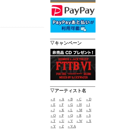
▽キャンペーン
▽アーティスト名
» #
» A
» B
» C
» D
» E
» F
» G
» H
» I
» J
» K
» L
» M
» N
» O
» P
» Q
» R
» S
» T
» U
» V
» W
» X
» Y
» Z
» V.A