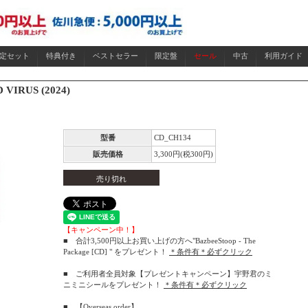
限定セット
特典付き
ベストセラー
限定盤
セール
中古
利用ガイド
 VIRUS (2024)
型番
CD_CH134
販売価格
3,300円(税300円)
売り切れ
【キャンペーン中！】
■ 合計3,500円以上お買い上げの方へ"BazbeeStoop - The
Package [CD] " をプレゼント！
＊条件有＊必ずクリック
■ ご利用者全員対象【プレゼントキャンペーン】宇野君のミ
ニミニシールをプレゼント！
＊条件有＊必ずクリック
■
【Overseas order】