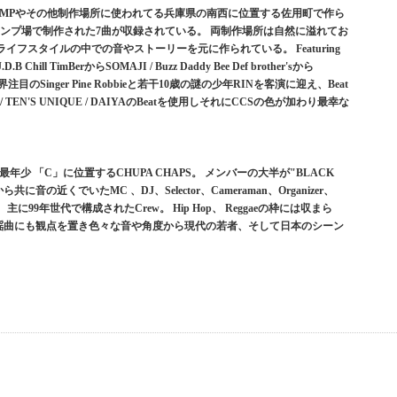
.C CAMPやその他制作場所に使われてる兵庫県の南西に位置する佐用町で作ら
ンプ場で制作された7曲が収録されている。 両制作場所は自然に溢れてお
フスタイルの中での音やストーリーを元に作られている。 Featuring
B Chill TimBerからSOMAJI / Buzz Daddy Bee Def brother'sから
て業界注目のSinger Pine Robbieと若干10歳の謎の少年RINを客演に迎え、Beat
MAJI / TEN'S UNIQUE / DAIYAのBeatを使用しそれにCCSの色が加わり最幸な
最年少 「C」に位置するCHUPA CHAPS。 メンバーの大半が"BLACK
ら共に音の近くでいたMC 、DJ、Selector、Cameraman、Organizer、
 主に99年世代で構成されたCrew。 Hip Hop、 Reggaeの枠には収まら
の歌謡曲にも観点を置き色々な音や角度から現代の若者、そして日本のシーン