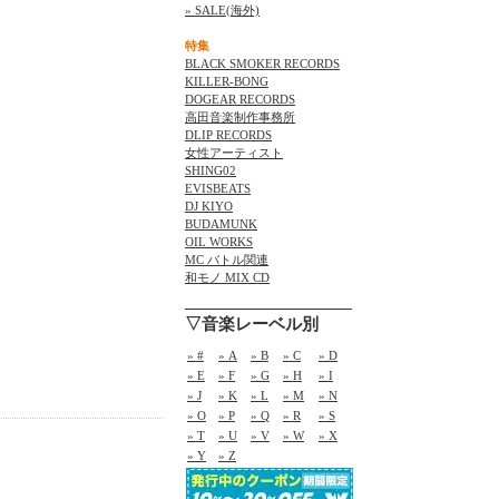
» SALE(海外)
特集
BLACK SMOKER RECORDS
KILLER-BONG
DOGEAR RECORDS
高田音楽制作事務所
DLIP RECORDS
女性アーティスト
SHING02
EVISBEATS
DJ KIYO
BUDAMUNK
OIL WORKS
MC バトル関連
和モノ MIX CD
▽音楽レーベル別
» #
» A
» B
» C
» D
» E
» F
» G
» H
» I
» J
» K
» L
» M
» N
» O
» P
» Q
» R
» S
» T
» U
» V
» W
» X
» Y
» Z