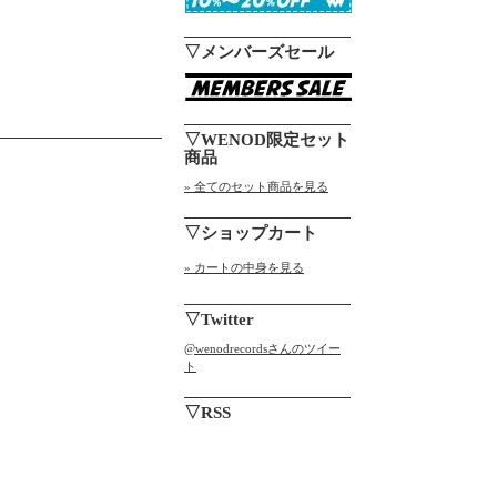
▽メンバーズセール
▽WENOD限定セット
商品
» 全てのセット商品を見る
▽ショップカート
» カートの中身を見る
▽Twitter
@wenodrecordsさんのツイー
ト
▽RSS