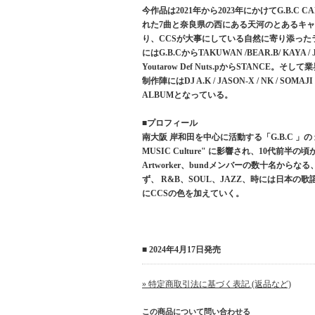
今作品は2021年から2023年にかけてG.B
れた7曲と奈良県の西にある天河のとあるキャ
り、CCSが大事にしている自然に寄り添ったライ
にはG.B.CからTAKUWAN /BEAR.B/ KAYA / J.D.
Youtarow Def Nuts.pからSTANCE。そし
制作陣にはDJ A.K / JASON-X / NK / SO
ALBUMとなっている。
■プロフィール
南大阪 岸和田を中心に活動する「G.B.C 」の 
MUSIC Culture" に影響され、10代前半の頃か
Artworker、bundメンバーの数十名からなる、
ず、 R&B、SOUL、JAZZ、時には日本
にCCSの色を加えていく。
■ 2024年4月17日発売
» 特定商取引法に基づく表記 (返品など)
この商品について問い合わせる