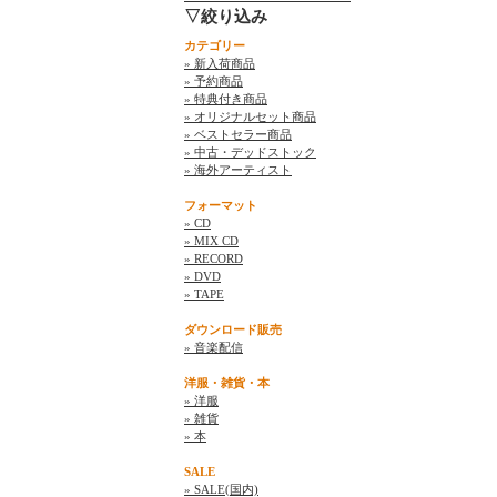
▽絞り込み
カテゴリー
» 新入荷商品
» 予約商品
» 特典付き商品
» オリジナルセット商品
» ベストセラー商品
» 中古・デッドストック
» 海外アーティスト
フォーマット
» CD
» MIX CD
» RECORD
» DVD
» TAPE
ダウンロード販売
» 音楽配信
洋服・雑貨・本
» 洋服
» 雑貨
» 本
SALE
» SALE(国内)