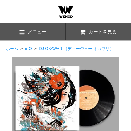
メニュー
カートを見る
ホーム
>
» O
>
DJ OKAWARI（ディージェー オカワリ）