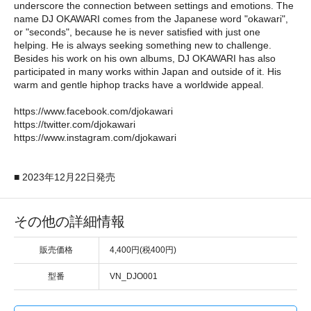
underscore the connection between settings and emotions. The
name DJ OKAWARI comes from the Japanese word "okawari",
or "seconds", because he is never satisfied with just one
helping. He is always seeking something new to challenge.
Besides his work on his own albums, DJ OKAWARI has also
participated in many works within Japan and outside of it. His
warm and gentle hiphop tracks have a worldwide appeal.
https://www.facebook.com/djokawari
https://twitter.com/djokawari
https://www.instagram.com/djokawari
■ 2023年12月22日発売
その他の詳細情報
販売価格
4,400円(税400円)
型番
VN_DJO001