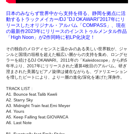
日本のみならず世界中から支持を得る、静岡を拠点に活
動するトラックメイカー/DJ "DJ OKAWARI"2017年にリ
リースしたオリジナル・アルバム「COMPASS」、現在
の最新作2023年にリリースのインストゥルメンタル作品
「High Noon」が2作同時に初LP化決定！
その独自のメロディセンスと温かみのある美しい世界観が、ジャ
ンルと国境の垣根を超えた幅広い層からの支持を集め、ロングセ
ラーを続けるDJ OKAWARI。2011年の「Kaleidoscope」から約5
年半ぶり、2017年にリリースされた通算4枚目のアルバム。研ぎ
澄まされた美麗なピアノ旋律は健在ながらも、ヴァリエーション
を増したビートにより、より一層の進化/深化を遂げた渾身作。
TRACK LIST :
A1. Bounce feat.Talib Kweli
A2. Starry Sky
A3. Midnight Train feat.Emi Meyer
A4. Yours
A5. Keep Falling feat.GIOVANCA
A6. Last Note
B1. Eventually feat.Emily Styler