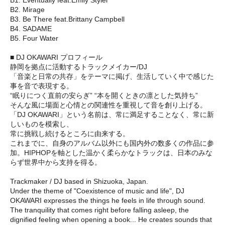
B2. Mirage
B3. Be There feat.Brittany Campbell
B4. SADAME
B5. Four Water
■ DJ OKAWARI プロフィール
静岡を拠点に活動するトラックメイカー/DJ
「音楽と日常の共存」をテーマに掲げ、生活していく中で感じた
事を音で表現する。
“眠りにつく直前の安らぎ” “本を開くときの凛とした気持ち”
そんな風に場面と心情との関連性を重視して音を創り上げる。
「DJ OKAWARI」という名前は、常に満足することなく、常に新
しいものを模索し、
常に挑戦し続けるところに由来する。
これまでに、自身のアルバム以外にも国内外の数多くの作品に参
加。HIPHOPを軸とした温かく柔らかなトラックは、日本のみな
らず世界中から支持を得る。
Trackmaker / DJ based in Shizuoka, Japan.
Under the theme of "Coexistence of music and life", DJ
OKAWARI expresses the things he feels in life through sound.
The tranquility that comes right before falling asleep, the
dignified feeling when opening a book... He creates sounds that