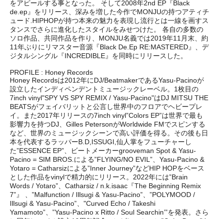
をアピールする事となった。 そして2008年2nd EP『Black
de.ep』をリリース、深みを増した今作でMONJUの持つアティチ
ュード.HIPHOPが持つ本来の魅力を表現し流行とは一線を画すス
タンスでさらに進化したスタイルをみせつけた。 各自の多数の
ソロ作品、共同作品を作り、MONJU名義では2019年11月末、約
11年ぶりにリマスター音源『Black De.Ep RE:MASTERED』、デ
ジタルシングル『INCREDIBLE』を同時にリリースした。
PROFILE : Honey Records
Honey Recordsは2012年にDJ/BeatmakerであるYasu-Pacinoが
設立したインディペンデントミュージックレーベル。1枚目の
7inch vinyl"SPY VS SPY REMIX / Yasu-Pacino"はDJ MITSU THE
BEATSがフェイバリットと公言し世界中のフロアでヘビープレ
イ。また2017年リリースの7inch vinyl”Colors EP”は世界で最も
影響力を持つDJ、Gilles PetersonがWorldwide FMでスピンする
など、世界のミュージックシーンで高い評価を得る。その後も日
本を代表するラッパーB.D,ISSUGI,仙人掌をフューチャーし
た”ESSENCE EP”、ビートメーカーgrooveman Spot & Yasu-
Pacino = SIM BROS.による”FLYING/NO EVIL”、Yasu-Pacino &
Yotaro = Catharsizによる”Inner Journey”などHIP HOPをベース
とした作品をvinylで精力的にリリース。2022年には”Brain
Words / Yotaro”、Catharsiz / n.k.isaac『The Beginning Remix
7”』 、”Malfunction / Illsugi & Yasu-Pacino”、”POLYMOOD /
Illsugi & Yasu-Pacino”、"Curved Echo / Takeshi
Yamamoto”、”Yasu-Pacino x Ritto / Soul Searchin’”を発表。さら