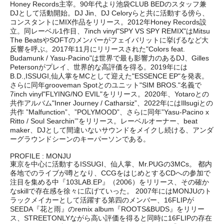
Honey Records主宰。90年代より池袋CLUB BEDのスタッフ兼
DJとして活動開始。DJ Jin、DJ Celoryらと共に活動する傍ら、
コンスタントにMIX作品をリリース。2012年Honey Records設
立。同レーベル1作目、7inch vinyl"SPY VS SPY REMIX"はMitsu
The BeatsやSOFTのメンバーがフェイバリットに挙げるなど大
反響を呼ぶ。2017年11月にリリースされた"Colors feat.
Budamunk / Yasu-Pacino"は世界で最も影響力のあるDJ、Gilles
Petersonがプレイ、世界的な高評価を得る。2019年には
B.D.,ISSUGI,仙人掌をMCとして迎えた"ESSENCE EP"を発表。
さらに同年grooveman Spotとのユニット"SIM BROS."名義で
7inch vinyl"FLYING/NO EVIL"をリリース。2020年、Yotaroとの
共作アルバム"Inner Journey / Catharsiz”、2022年にはIllsugiとの
共作 ”Malfunction”、”POLYMOOD”、さらに同年”Yasu-Pacino x
Ritto / Soul Searchin’”をリリース。レーベルオーナー、beat
maker、DJとして間違いないサウンドをメイクし続ける、アンダ
ーグラウンドシーンのキーパーソンである。
PROFILE : MONJU
東京を中心に活動するISSUGI、仙人掌、Mr.PUGの3MCs。 都内
各地でのライブが噂となり、CCGをはじめとするCDへの参加で
注目を集める中『103LAB.EP』（2006）をリリース、その確か
なskillで存在感を徐々に広げていった。 2007年にはMONJUのト
ラックメイカーとして活躍する第四のメンバー、16FLIPが
SEEDA『花と雨』のremix album『ROOTS&BUDS』をリリー
ス、STREETONLYながら高い評価を得ると同時に16FLIPの存在