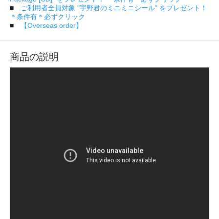
■
ご利用者全員対象 "宇野君のミニミニシール" をプレゼント！
＊条件有＊必ずクリック
■
【Overseas order】
商品の説明