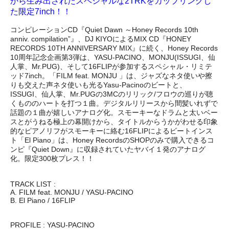
から生み出されたスペシャルな2TRKをカップリングし
た限定7inch！！
コンピレーションCD『Quiet Dawn ～Honey Records 10th
anniv. compilation”』、DJ KIYOによるMIX CD『HONEY
RECORDS 10TH ANNIVERSARY MIX』に続く、Honey Records
10周年記念企画第3弾は、YASU-PACINO、MONJU(ISSUGI、仙
人掌、Mr.PUG)、そして16FLIPが参加するスペシャル・リミテ
ッド7inch。「FILM feat. MONJU 」は、ジャズなネタ使いや擦
りも交えた声ネタ使いも光るYasu-Pacinoのビートと、
ISSUGI、仙人掌、Mr.PUGの3MCのリリック/フロウの巡りが聴
くもののハートを打つ１曲。デジタルリリースから間髪いれずで
話題の１曲が嬉しいアナログ化。スモーキーなドラムと太いベー
スとがうねる極上の幕開けから、タイトルからうかがわせる印象
的なピアノリフがスモーキーに絡む16FLIPによるビートインス
ト「El Piano」は、Honey RecordsのSHOPのみで購入できるコ
ンピ『Quiet Down』に収録されていたヤバイ１発のアナログ
化。限定300枚プレス！！
TRACK LIST :
A. FILM feat. MONJU / YASU-PACINO
B. El Piano / 16FLIP
PROFILE : YASU-PACINO