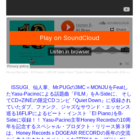
Honey Records
·
El Piano / 16FLIP (taken from "Quiet Dawn 〜Honey Records 10th anniv. compilation")
ISSUGI、仙人掌、Mr.PUGの3MC＝MONJUをFeatし
たYasu-Pacinoによる話題曲「FILM」をA-Sideに、 そし
てCD+ZINEの限定CDコンピ『Quiet Down』に収録され
ていたダブ、ファンク、ジャズなサウンド・エッセンス
巡る16FLIPによるビート・インスト「El Piano｣をB-
Sideに収録！！ Yasu-Pacino主宰Honey Recordsの10周
年を記念するスペシャル・プロダクト・リリース第３弾
は、Honey Records x DOGEAR RECORDの長年の交流