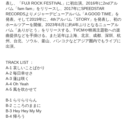
表し、「FUJI ROCK FESTIVAL」に初出演。2016年に2ndアル
バム「fam fam」をリリースし、2017年にSPEEDSTAR
RECORDSよりメジャーデビューアルバム「A GOOD TIME」を
発表。そして2019年に、4thアルバム「STORY」を発表し、初の
ホールツアーを開催。2023年6月に約4年ぶりとなるニューアル
バム「ありがとう」をリリースする。TVCMや映画主題歌への楽
曲提供などを手掛ける。また近年は上海、北京、成都、深圳、杭
州、台北、ソウル、釜山、バンコクなどアジア圏内でもライブに
出演。
TRACK LIST ：
A-1 哀しいことばかり
A-2 毎日幸せさ
A-3 蓮は咲く
A-4 Oh Yeah
A-5 風を吹かせて
B-1 らりらりらん
B-2 こころのままに
B-3 Hey Hey My My
B-4 帰ろう