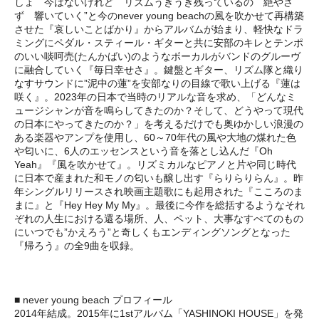
しょ 今はないけれど リズムうきうき残っているの 絶やさ
ず 響いていく”と今のnever young beachの風を吹かせて再構築
させた『哀しいことばかり』からアルバムが始まり、軽快なドラ
ミングにペダル・スティール・ギターと共に安部のキレとテンポ
のいい啖呵売(たんかばい)のようなボーカルがバンドのグルーヴ
に融合していく『毎日幸せさ』。鍵盤とギター、リズム隊と織り
なすサウンドに”泥中の蓮”を安部なりの目線で歌い上げる『蓮は
咲く』。2023年の日本で当時のリアルな音を求め、「どんなミ
ュージシャンが音を鳴らしてきたのか？そして、どうやって現代
の日本にやってきたのか？」を考えるだけでも奥ゆかしい浪漫の
ある楽器やアンプを使用し、60～70年代の風や大地の煤れた色
や匂いに、6人のエッセンスという音を落とし込んだ『Oh
Yeah』『風を吹かせて』。リズミカルなピアノと片や同じ時代
に日本で産まれた和モノの匂いも醸し出す『らりらりらん』。昨
年シングルリリースされ映画主題歌にも起用された『こころのま
まに』と『Hey Hey My My』。最後に今作を総括するようなそれ
ぞれの人生における還る場所、人、ペット、大事なすべてのもの
にいつでも”かえろう”と奇しくもエンディングソングとなった
『帰ろう』の全9曲を収録。
■ never young beach プロフィール
2014年結成。2015年に1stアルバム「YASHINOKI HOUSE」を発