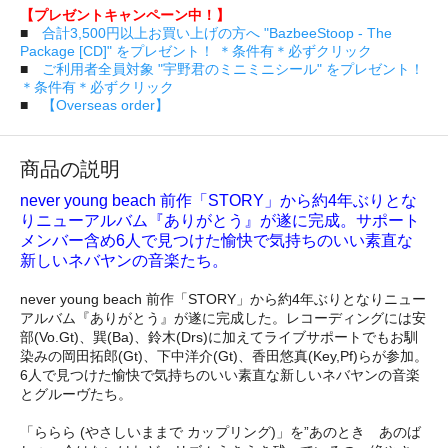
【プレゼントキャンペーン中！】
■
合計3,500円以上お買い上げの方へ "BazbeeStoop - The
Package [CD]" をプレゼント！ ＊条件有＊必ずクリック
■
ご利用者全員対象 "宇野君のミニミニシール" をプレゼント！
＊条件有＊必ずクリック
■
【Overseas order】
商品の説明
never young beach 前作「STORY」から約4年ぶりとな
りニューアルバム『ありがとう』が遂に完成。サポート
メンバー含め6人で見つけた愉快で気持ちのいい素直な
新しいネバヤンの音楽たち。
never young beach 前作「STORY」から約4年ぶりとなりニュー
アルバム『ありがとう』が遂に完成した。レコーディングには安
部(Vo.Gt)、巽(Ba)、鈴木(Drs)に加えてライブサポートでもお馴
染みの岡田拓郎(Gt)、下中洋介(Gt)、香田悠真(Key,Pf)らが参加。
6人で見つけた愉快で気持ちのいい素直な新しいネバヤンの音楽
とグルーヴたち。
「ららら (やさしいままで カップリング)」を”あのとき あのば