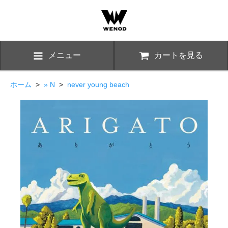
メニュー
カートを見る
ホーム
>
» N
>
never young beach