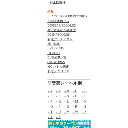
» SALE(海外)
特集
BLACK SMOKER RECORDS
KILLER-BONG
DOGEAR RECORDS
高田音楽制作事務所
DLIP RECORDS
女性アーティスト
SHING02
EVISBEATS
DJ KIYO
BUDAMUNK
OIL WORKS
MC バトル関連
和モノ MIX CD
▽音楽レーベル別
» #
» A
» B
» C
» D
» E
» F
» G
» H
» I
» J
» K
» L
» M
» N
» O
» P
» Q
» R
» S
» T
» U
» V
» W
» X
» Y
» Z