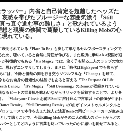
 俺はラッパー」内省と自己肯定を超越したヘッズた
哀愁を帯びたブルージーな雰囲気漂う『Still
てる 真っ直ぐ進む事の難しさ」と歌われているよう
は理想と現実の狭間で葛藤しているKilling Mobの心
に現れている。
明されている『Place To Be』も決して単なるセルフボースティングで
ため、聴いていると自然に背筋が伸びる。また客演に泰斗a.k.a裂固が迎
特徴的でもある『It's Magic』では、泣く子も黙る二人のラップの地力
思わずニンマリしてしまう。まさに「時代はHighSpeed でも焦らず
。さらには、冷静と情熱の間を行き交うソウルフルな『Change』を経て、
もなお自身の普遍性の結晶でもあると言える『The Purpose Of Life
ance』『It's Magic』『Still Dreaming』のRemixが収録されている
異なるビートの世界観を味わいながらリリックを反芻することで、より各
ke your Classic お前のSoulに溶け込んで言葉以上の価値が生まれ
Dance Remix』『Still Dreaming Remix』の3曲がインストゥルメンタルと
ロデュースで本作を支えた旅人と法斎Beatsの両ビートメーカーが生み出
て聴くことで、今回Killing Mobがその二人の職人のビートからどの
ッパーとしてどのように言葉を紡いでいったのかに思いを馳せてみると、
A