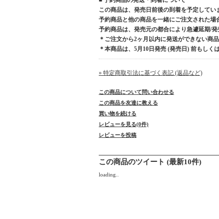
■ 予約商品の発送・到着について
この商品は、発売日前後の到着を予定してい
予約商品と他の商品を一緒にご注文された場
予約商品は、発売元の都合により急遽延期/
＊ご注文から2ヶ月以内に発送ができない商
＊本商品は、5月10日発売 (発売日) 前もし
» 特定商取引法に基づく表記 (返品など)
この商品について問い合わせる
この商品を友達に教える
買い物を続ける
レビューを見る(0件)
レビューを投稿
この商品のツイート (最新10件)
loading..