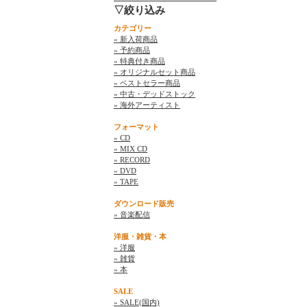
▽絞り込み
カテゴリー
» 新入荷商品
» 予約商品
» 特典付き商品
» オリジナルセット商品
» ベストセラー商品
» 中古・デッドストック
» 海外アーティスト
フォーマット
» CD
» MIX CD
» RECORD
» DVD
» TAPE
ダウンロード販売
» 音楽配信
洋服・雑貨・本
» 洋服
» 雑貨
» 本
SALE
» SALE(国内)