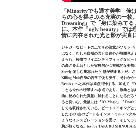
「Minorityでも通す美学
ちの心を揺さぶる充実の一枚。
Dreaming』で「身に染み
に、本作『ugly beauty』で
情に内在された光と影が実直
ジャジーなビートの上でその決意がソリッドに表
はなく、むしろ自戒の念と自律心が垣間見える
えられ、軽快でサイエンティフィックなビートが
の高さを土台とした実験的かつ挑戦的な姿勢に、
Slowly 楽しむ事忘れたら 息が詰まる」だ
Killing Mob自身の哲学であり美学、それから今
Remix』へと本作は原点回帰する。加えて『Death D
ことも今作の特筆すべき点であり、原曲とは
曲に秘められた真意に触れることになるだろう。「Ma
ると良いな」最後には『It's Magic』『 Death 
しても収録されている。ビートメイキングとプ
したその3曲のビートをインストゥルメンタルとし
ようなインスピレーションを受け、そしてラ
胸が熱くなる。text by TAKURO SHINOHAR