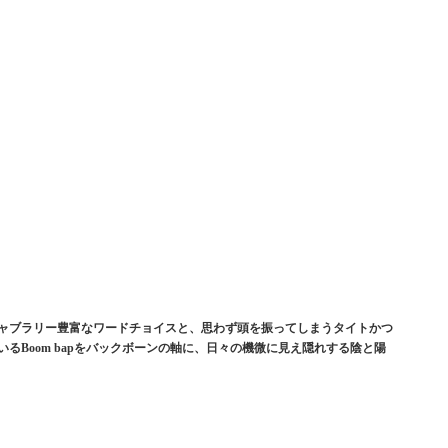
キャブラリー豊富なワードチョイスと、思わず頭を振ってしまうタイトかつ
るBoom bapをバックボーンの軸に、日々の機微に見え隠れする陰と陽