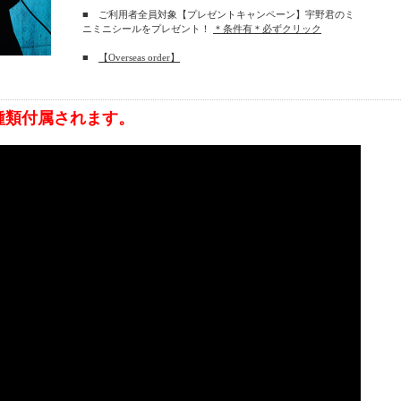
■ ご利用者全員対象【プレゼントキャンペーン】宇野君のミ
ニミニシールをプレゼント！
＊条件有＊必ずクリック
■
【Overseas order】
種類付属されます。