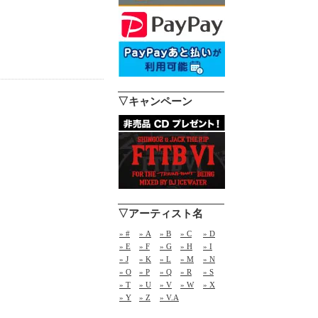
▽キャンペーン
▽アーティスト名
» #
» A
» B
» C
» D
» E
» F
» G
» H
» I
» J
» K
» L
» M
» N
» O
» P
» Q
» R
» S
» T
» U
» V
» W
» X
» Y
» Z
» V.A