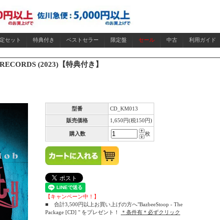
限定セット
特典付き
ベストセラー
限定盤
セール
中古
利用ガイド
] DGR RECORDS (2023)【特典付き】
型番
CD_KM013
販売価格
1,650円(税150円)
購入数
枚
【キャンペーン中！】
■ 合計3,500円以上お買い上げの方へ"BazbeeStoop - The
Package [CD] " をプレゼント！
＊条件有＊必ずクリック