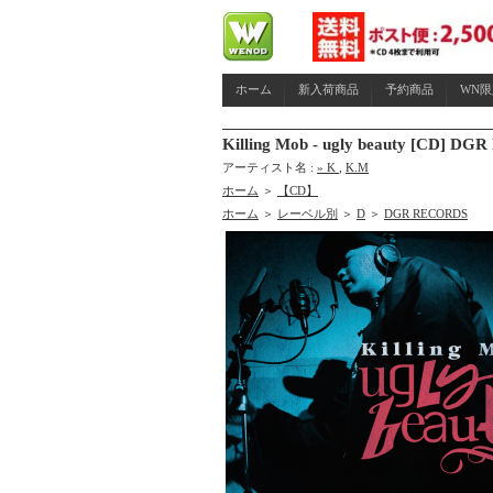
ホーム
新入荷商品
予約商品
WN
Killing Mob - ugly beauty [CD
アーティスト名 :
» K
,
K.M
ホーム
＞
【CD】
ホーム
＞
レーベル別
＞
D
＞
DGR RECORDS