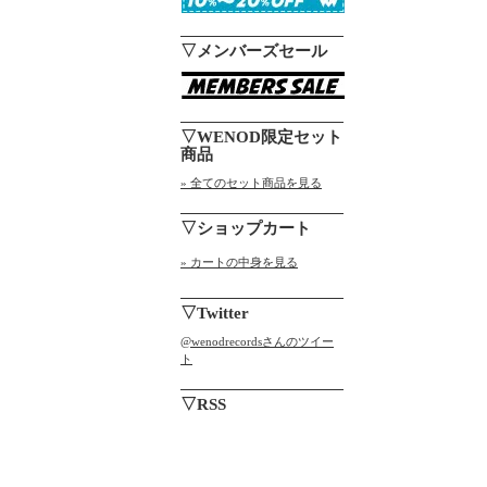
▽メンバーズセール
▽WENOD限定セット
商品
» 全てのセット商品を見る
▽ショップカート
» カートの中身を見る
▽Twitter
@wenodrecordsさんのツイー
ト
▽RSS