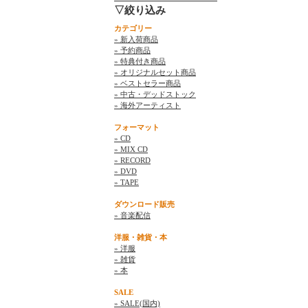
▽絞り込み
カテゴリー
» 新入荷商品
» 予約商品
» 特典付き商品
» オリジナルセット商品
» ベストセラー商品
» 中古・デッドストック
» 海外アーティスト
フォーマット
» CD
» MIX CD
» RECORD
» DVD
» TAPE
ダウンロード販売
» 音楽配信
洋服・雑貨・本
» 洋服
» 雑貨
» 本
SALE
» SALE(国内)