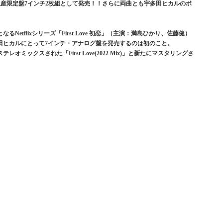
て完全生産限定盤7インチ2枚組として発売！！さらに両曲とも宇多田ヒカルのボ
るNetflixシリーズ「First Love 初恋」（主演：満島ひかり、佐藤健）
田ヒカルにとって7インチ・アナログ盤を発売するのは初のこと。
ミックスされた「First Love(2022 Mix)」と新たにマスタリングさ