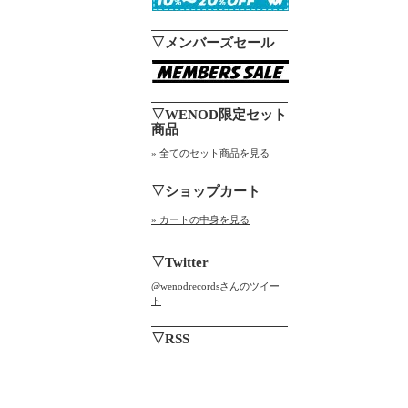
▽メンバーズセール
▽WENOD限定セット
商品
» 全てのセット商品を見る
▽ショップカート
» カートの中身を見る
▽Twitter
@wenodrecordsさんのツイー
ト
▽RSS