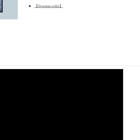
■
【Overseas order】