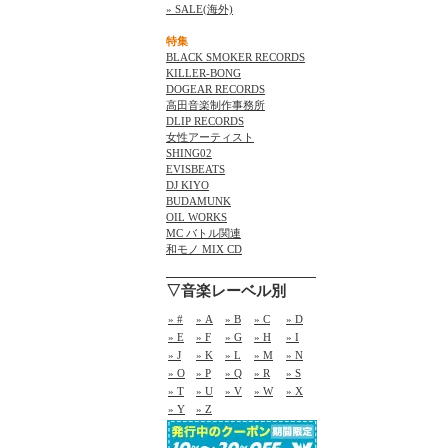
» SALE(海外)
特集
BLACK SMOKER RECORDS
KILLER-BONG
DOGEAR RECORDS
高田音楽制作事務所
DLIP RECORDS
女性アーティスト
SHING02
EVISBEATS
DJ KIYO
BUDAMUNK
OIL WORKS
MC バトル関連
和モノ MIX CD
▽音楽レーベル別
» #
» A
» B
» C
» D
» E
» F
» G
» H
» I
» J
» K
» L
» M
» N
» O
» P
» Q
» R
» S
» T
» U
» V
» W
» X
» Y
» Z