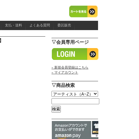
支払・送料
よくある質問
委託販売
盤】
▽会員専用ページ
» 新規会員登録はこちら
» マイアカウント
▽商品検索