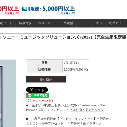
限定セット
特典付き
ベストセラー
限定盤
セール
中古
利用ガイド
 [7"x2] ソニー・ミュージックソリューションズ (2022)【完全生産限定
型番
VN_UT011
販売価格
3,300円(税300円)
売り切れ
【キャンペーン中！】
■ 合計3,500円以上お買い上げの方へ"BazbeeStoop - The
Package [CD] " をプレゼント！
＊条件有＊必ずクリック
■ ご利用者全員対象【プレゼントキャンペーン】宇野君のミ
ニミニシールをプレゼント！
＊条件有＊必ずクリック