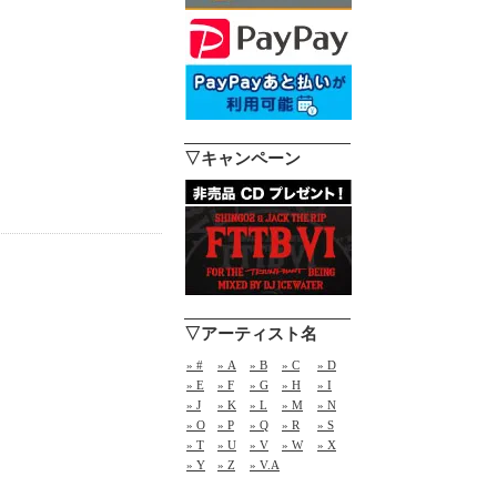
▽キャンペーン
▽アーティスト名
» #
» A
» B
» C
» D
» E
» F
» G
» H
» I
» J
» K
» L
» M
» N
» O
» P
» Q
» R
» S
» T
» U
» V
» W
» X
» Y
» Z
» V.A