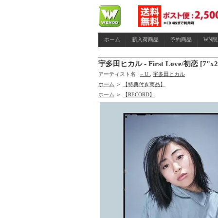
ホーム
新入荷商品
予約商品
WN
宇多田ヒカル - First Love/初恋
アーティスト名 :
» U
,
宇多田ヒカル
ホーム
＞
【特典付き商品】
ホーム
＞
【RECORD】