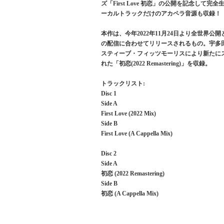
ズ「First Love 初恋」の公開を記念し
ーカルトラックだけのアカペラ音源も収録！
本作は、今年2022年11月24日より全世界公開とな
の配信に合わせてリリースされるもの。宇多
スティーブ・フィッツモーリスにより新たにステレオ
れた「初恋(2022 Remastering)」を収録。
トラックリスト:
Disc 1
Side A
First Love (2022 Mix)
Side B
First Love (A Cappella Mix)
Disc 2
Side A
初恋 (2022 Remastering)
Side B
初恋 (A Cappella Mix)