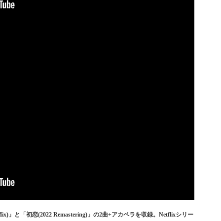
ix)」と「初恋(2022 Remastering)」の2曲+アカペラを収録。Netflixシリー