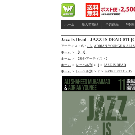
ホーム
新入荷商品
予約商品
WN
Jazz Is Dead - JAZZ IS DEAD
アーティスト名 :
» A
,
ADRIAN YOUNGE & ALI 
ホーム
＞
【CD】
ホーム
＞
【海外アーティスト】
ホーム
＞
レーベル別
＞
J
＞
JAZZ IS DEAD
ホーム
＞
レーベル別
＞
P
＞
P-VINE RECORDS