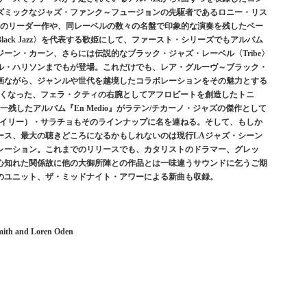
ズミックなジャズ・ファンク～フュージョンの先駆者であるロニー・リス
z〉からのリーダー作や、同レーベルの数々の名盤で印象的な演奏を残したベー
ack Jazz〉を代表する歌姫にして、ファースト・シリーズでもアルバム
ーン・カーン、さらには伝説的なブラック・ジャズ・レーベル〈Tribe〉
ル・ハリソンまでもが登場。これだけでも、レア・グルーヴ～ブラック・
画ながら、ジャンルや世代を越境したコラボレーションをその魅力とする
に惜しくも亡くなった、フェラ・クティの右腕としてアフロビートを創造したトニ
に唯一残したアルバム『En Medio』がラテン/チカーノ・ジャズの傑作として
ゲイリー）・サラチョもそのラインナップに名を連ねる。そして、もしか
ース、最大の聴きどころになるかもしれないのは現行LAジャズ・シーン
レーション。これまでのリリースでも、カタリストのドラマー、グレッ
心知れた関係故に他の大御所陣との作品とは一味違うサウンドに乞うご期
のユニット、ザ・ミッドナイト・アワーによる新曲も収録。
Smith and Loren Oden