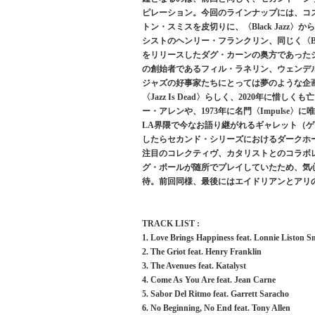
ピレーション。今回のラインナップには、コ
トン・スミスを皮切りに、〈Black Jaz
シストのヘンリー・フランクリン、同じく〈Bl
をリリースしたダグ・カーンの奥方であったジ
の創始者であるフィル・ラネリン、ウェンデ
ジャズの好事家たちにとっては夢のような企
〈Jazz Is Dead〉らしく、2020年
ー・アレンや、1973年に名門〈Impulse〉
LA界隈で今なお語り継がれるギャレット（
したらセカンド・シリーズにおけるダークホ
注目のコレクティヴ、カタリストとのコラボ
グ・ポールが随所でプレイしていたため、気
待。前回同様、最後にはエイドリアンとアリ
TRACK LIST :
1. Love Brings Happiness feat. Lonnie Liston 
2. The Griot feat. Henry Franklin
3. The Avenues feat. Katalyst
4. Come As You Are feat. Jean Carne
5. Sabor Del Ritmo feat. Garrett Saracho
6. No Beginning, No End feat. Tony Allen