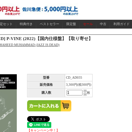
限定セット
特典付き
ベストセラー
限定盤
セール
中古
利用ガイド
 011 [CD] P-VINE (2022)【国内仕様盤】【取り寄せ】
SHAHEED MUHAMMAD (JAZZ IS DEAD)
型番
CD_AD035
販売価格
3,300円(税300円)
購入数
枚
【キャンペーン中！】