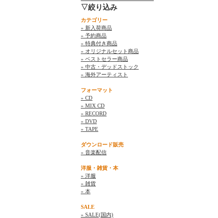
▽絞り込み
カテゴリー
» 新入荷商品
» 予約商品
» 特典付き商品
» オリジナルセット商品
» ベストセラー商品
» 中古・デッドストック
» 海外アーティスト
フォーマット
» CD
» MIX CD
» RECORD
» DVD
» TAPE
ダウンロード販売
» 音楽配信
洋服・雑貨・本
» 洋服
» 雑貨
» 本
SALE
» SALE(国内)