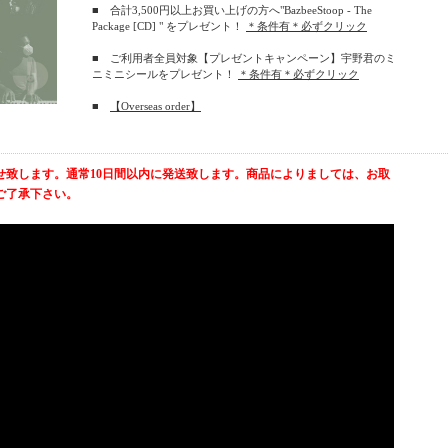
■ 合計3,500円以上お買い上げの方へ"BazbeeStoop - The
Package [CD] " をプレゼント！
＊条件有＊必ずクリック
■ ご利用者全員対象【プレゼントキャンペーン】宇野君のミ
ニミニシールをプレゼント！
＊条件有＊必ずクリック
■
【Overseas order】
せ致します。通常10日間以内に発送致します。商品によりましては、お取
ご了承下さい。