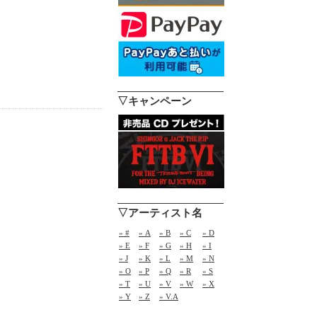
▽キャンペーン
▽アーティスト名
» #
» A
» B
» C
» D
» E
» F
» G
» H
» I
» J
» K
» L
» M
» N
» O
» P
» Q
» R
» S
» T
» U
» V
» W
» X
» Y
» Z
» V.A