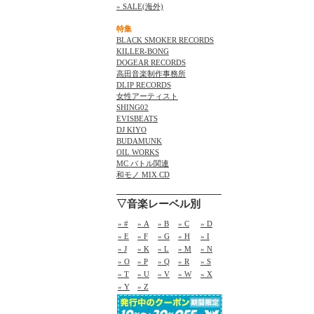
» SALE(海外)
特集
BLACK SMOKER RECORDS
KILLER-BONG
DOGEAR RECORDS
高田音楽制作事務所
DLIP RECORDS
女性アーティスト
SHING02
EVISBEATS
DJ KIYO
BUDAMUNK
OIL WORKS
MC バトル関連
和モノ MIX CD
▽音楽レーベル別
» #
» A
» B
» C
» D
» E
» F
» G
» H
» I
» J
» K
» L
» M
» N
» O
» P
» Q
» R
» S
» T
» U
» V
» W
» X
» Y
» Z