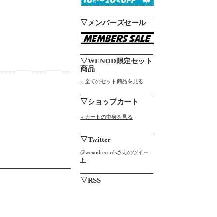
▽メンバーズセール
▽WENOD限定セット
商品
» 全てのセット商品を見る
▽ショップカート
» カートの中身を見る
▽Twitter
@wenodrecordsさんのツイー
ト
▽RSS