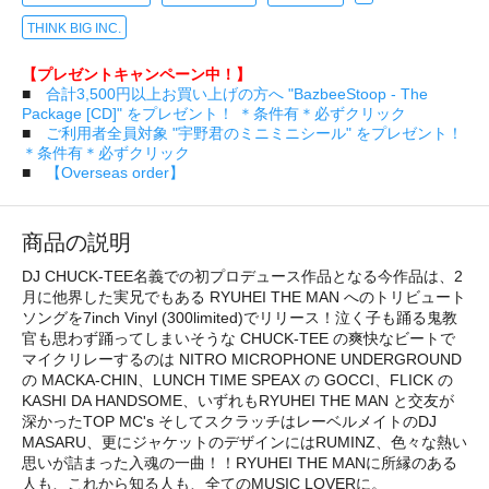
THINK BIG INC.
【プレゼントキャンペーン中！】
■
合計3,500円以上お買い上げの方へ "BazbeeStoop - The
Package [CD]" をプレゼント！ ＊条件有＊必ずクリック
■
ご利用者全員対象 "宇野君のミニミニシール" をプレゼント！
＊条件有＊必ずクリック
■
【Overseas order】
商品の説明
DJ CHUCK-TEE名義での初プロデュース作品となる今作品は、2
月に他界した実兄でもある RYUHEI THE MAN へのトリビュート
ソングを7inch Vinyl (300limited)でリリース！泣く子も踊る鬼教
官も思わず踊ってしまいそうな CHUCK-TEE の爽快なビートで
マイクリレーするのは NITRO MICROPHONE UNDERGROUND
の MACKA-CHIN、LUNCH TIME SPEAX の GOCCI、FLICK の
KASHI DA HANDSOME、いずれもRYUHEI THE MAN と交友が
深かったTOP MC's そしてスクラッチはレーベルメイトのDJ
MASARU、更にジャケットのデザインにはRUMINZ、色々な熱い
思いが詰まった入魂の一曲！！RYUHEI THE MANに所縁のある
人も、これから知る人も、全てのMUSIC LOVERに。