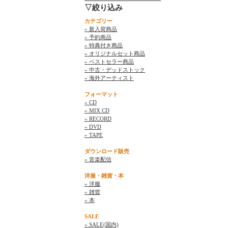
▽絞り込み
カテゴリー
» 新入荷商品
» 予約商品
» 特典付き商品
» オリジナルセット商品
» ベストセラー商品
» 中古・デッドストック
» 海外アーティスト
フォーマット
» CD
» MIX CD
» RECORD
» DVD
» TAPE
ダウンロード販売
» 音楽配信
洋服・雑貨・本
» 洋服
» 雑貨
» 本
SALE
» SALE(国内)