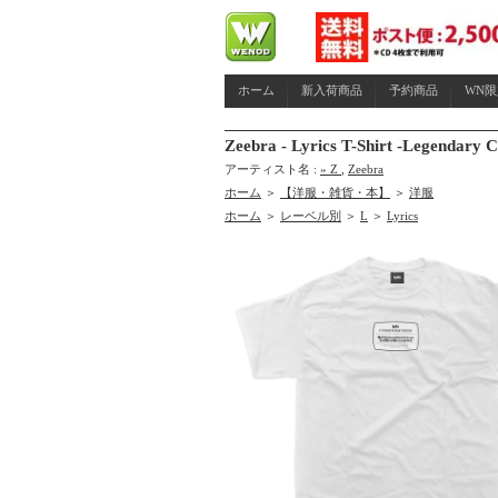
ホーム
新入荷商品
予約商品
WN
Zeebra - Lyrics T-Shirt -Legendary
アーティスト名 :
» Z
,
Zeebra
ホーム
＞
【洋服・雑貨・本】
＞
洋服
ホーム
＞
レーベル別
＞
L
＞
Lyrics