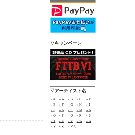
▽キャンペーン
▽アーティスト名
» #
» A
» B
» C
» D
» E
» F
» G
» H
» I
» J
» K
» L
» M
» N
» O
» P
» Q
» R
» S
» T
» U
» V
» W
» X
» Y
» Z
» V.A