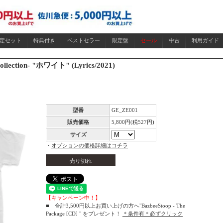
限定セット
特典付き
ベストセラー
限定盤
セール
中古
利用ガイド
 Collection- "ホワイト" (Lyrics/2021)
型番
GE_ZE001
販売価格
5,800円(税527円)
サイズ
・
オプションの価格詳細はコチラ
売り切れ
【キャンペーン中！】
■ 合計3,500円以上お買い上げの方へ"BazbeeStoop - The
Package [CD] " をプレゼント！
＊条件有＊必ずクリック