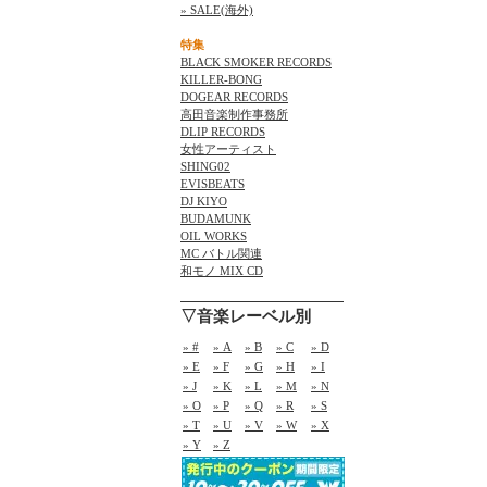
» SALE(海外)
特集
BLACK SMOKER RECORDS
KILLER-BONG
DOGEAR RECORDS
高田音楽制作事務所
DLIP RECORDS
女性アーティスト
SHING02
EVISBEATS
DJ KIYO
BUDAMUNK
OIL WORKS
MC バトル関連
和モノ MIX CD
▽音楽レーベル別
» #
» A
» B
» C
» D
» E
» F
» G
» H
» I
» J
» K
» L
» M
» N
» O
» P
» Q
» R
» S
» T
» U
» V
» W
» X
» Y
» Z