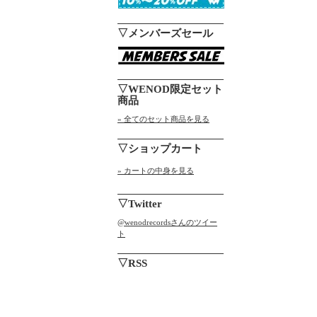
▽メンバーズセール
▽WENOD限定セット
商品
» 全てのセット商品を見る
▽ショップカート
» カートの中身を見る
▽Twitter
@wenodrecordsさんのツイー
ト
▽RSS