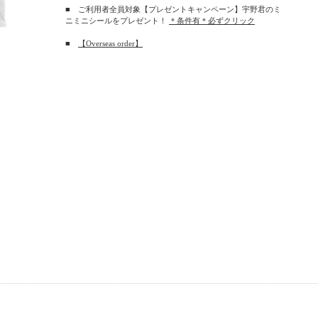
■ ご利用者全員対象【プレゼントキャンペーン】宇野君のミ
ニミニシールをプレゼント！
＊条件有＊必ずクリック
■
【Overseas order】