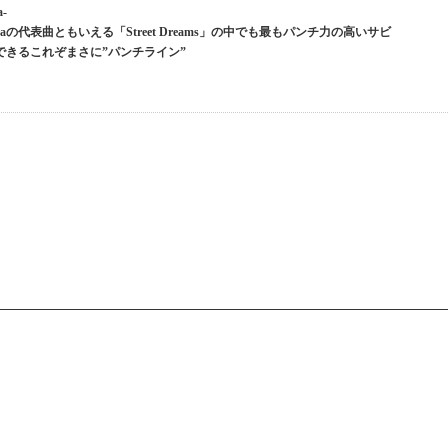
a-
の代表曲ともいえる「Street Dreams」の中でも最もパンチ力の高いサビ
にできるこれぞまさに”パンチライン”