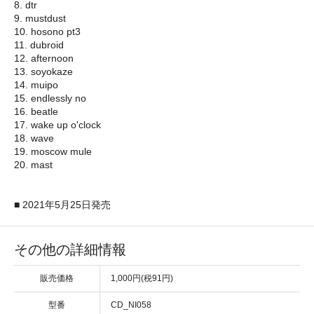
8. dtr
9. mustdust
10. hosono pt3
11. dubroid
12. afternoon
13. soyokaze
14. muipo
15. endlessly no
16. beatle
17. wake up o'clock
18. wave
19. moscow mule
20. mast
■ 2021年5月25日発売
その他の詳細情報
販売価格
1,000円(税91円)
型番
CD_NI058