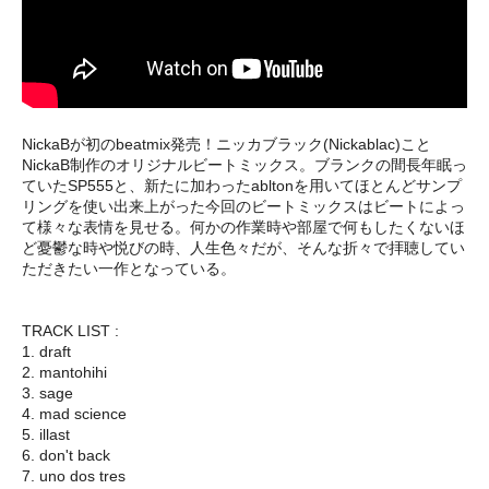
NickaBが初のbeatmix発売！ニッカブラック(Nickablac)こと
NickaB制作のオリジナルビートミックス。ブランクの間長年眠っ
ていたSP555と、新たに加わったabltonを用いてほとんどサンプ
リングを使い出来上がった今回のビートミックスはビートによっ
て様々な表情を見せる。何かの作業時や部屋で何もしたくないほ
ど憂鬱な時や悦びの時、人生色々だが、そんな折々で拝聴してい
ただきたい一作となっている。
TRACK LIST :
1. draft
2. mantohihi
3. sage
4. mad science
5. illast
6. don't back
7. uno dos tres