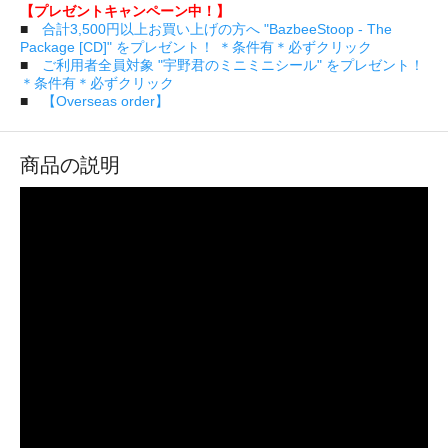
【プレゼントキャンペーン中！】
■
合計3,500円以上お買い上げの方へ "BazbeeStoop - The
Package [CD]" をプレゼント！ ＊条件有＊必ずクリック
■
ご利用者全員対象 "宇野君のミニミニシール" をプレゼント！
＊条件有＊必ずクリック
■
【Overseas order】
商品の説明