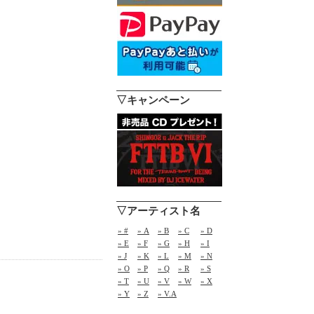
▽キャンペーン
▽アーティスト名
» #
» A
» B
» C
» D
» E
» F
» G
» H
» I
» J
» K
» L
» M
» N
» O
» P
» Q
» R
» S
» T
» U
» V
» W
» X
» Y
» Z
» V.A