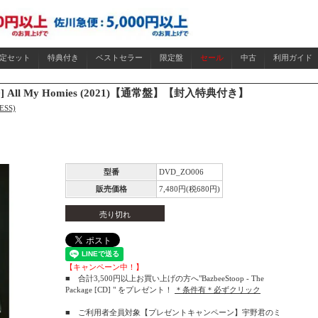
限定セット
特典付き
ベストセラー
限定盤
セール
中古
利用ガイド
VD] All My Homies (2021)【通常盤】【封入特典付き】
ESS)
型番
DVD_ZO006
販売価格
7,480円(税680円)
売り切れ
【キャンペーン中！】
■ 合計3,500円以上お買い上げの方へ"BazbeeStoop - The
Package [CD] " をプレゼント！
＊条件有＊必ずクリック
■ ご利用者全員対象【プレゼントキャンペーン】宇野君のミ