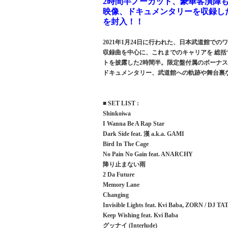
2時間半ノーカット、豪華客演陣
映像、ドキュメンタリーを収録した
を封入！！
2021年1月24日に行われた、日本武道館
収録曲を中心に、これまでのキャリアを 総
トを披露した2時間半。限定盤付属のボーナス
ドキュメンタリー、武道館への軌跡や舞台裏
■ SET LIST :
Shinkoiwa
I Wanna Be A Rap Star
Dark Side feat. 漢 a.k.a. GAMI
Bird In The Cage
No Pain No Gain feat. ANARCHY
降り止まない雨
2 Da Future
Memory Lane
Changing
Invisible Lights feat. Kvi Baba, ZORN / DJ T
Keep Wishing feat. Kvi Baba
グッナイ (Interlude)