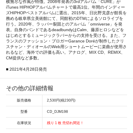
横無尽な作風が特徴。2008年発表の3rdアルバム「CURE」が
iTunes HIPHOPアルバムチャートで最高1位。年間のインディー
ズHIPHOPベストアルバムに選出。2015年、日比野克彦が館長を
務める岐阜県立美術館にて、同館初のDTMによるソロライブを
行う。2020年、ラッパー裂固とのアルバム「omniverse」を発
表。自身のバンドであるdeadbundyはCalm、藤原ヒロシなどを
はじめとするミュージックラバーからの支持を受ける。また、フ
ランスのファッション・ブロガーGarance Doréが制作したクリ
スチャン・ディオールのWeb用ショートムービーに楽曲が使用さ
れるなど、海外での評価も高い。アナログ、MIX CD、REMIX、
CM提供など多数。
■ 2021年4月28日発売
その他の詳細情報
販売価格
2,530円(税230円)
型番
CD_DJM198
在庫状況
残り 1 枚 売切れ間近！