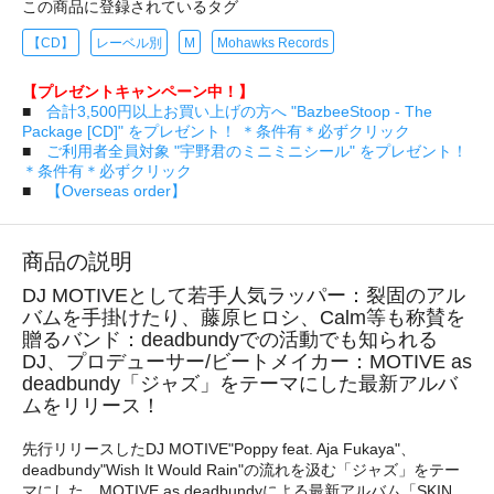
この商品に登録されているタグ
【CD】
レーベル別
M
Mohawks Records
【プレゼントキャンペーン中！】
■
合計3,500円以上お買い上げの方へ "BazbeeStoop - The
Package [CD]" をプレゼント！ ＊条件有＊必ずクリック
■
ご利用者全員対象 "宇野君のミニミニシール" をプレゼント！
＊条件有＊必ずクリック
■
【Overseas order】
商品の説明
DJ MOTIVEとして若手人気ラッパー：裂固のアル
バムを手掛けたり、藤原ヒロシ、Calm等も称賛を
贈るバンド：deadbundyでの活動でも知られる
DJ、プロデューサー/ビートメイカー：MOTIVE as
deadbundy「ジャズ」をテーマにした最新アルバ
ムをリリース！
先行リリースしたDJ MOTIVE"Poppy feat. Aja Fukaya"、
deadbundy"Wish It Would Rain"の流れを汲む「ジャズ」をテー
マにした、MOTIVE as deadbundyによる最新アルバム「SKIN