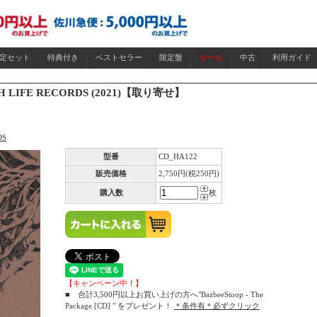
限定セット
特典付き
ベストセラー
限定盤
セール
中古
利用ガイド
H LIFE RECORDS (2021)【取り寄せ】
DS
型番
CD_HA122
販売価格
2,750円(税250円)
購入数
枚
【キャンペーン中！】
■ 合計3,500円以上お買い上げの方へ"BazbeeStoop - The
Package [CD] " をプレゼント！
＊条件有＊必ずクリック