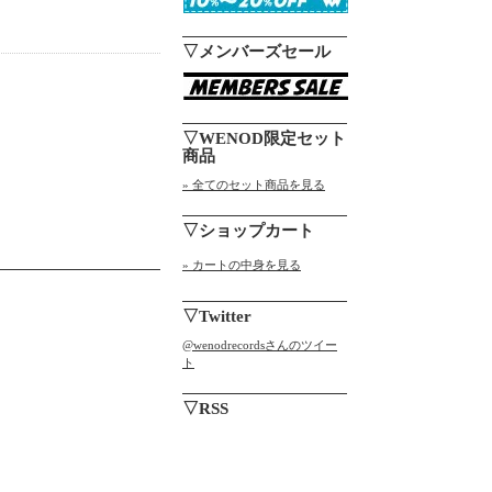
▽メンバーズセール
▽WENOD限定セット
商品
» 全てのセット商品を見る
▽ショップカート
» カートの中身を見る
▽Twitter
@wenodrecordsさんのツイー
ト
▽RSS