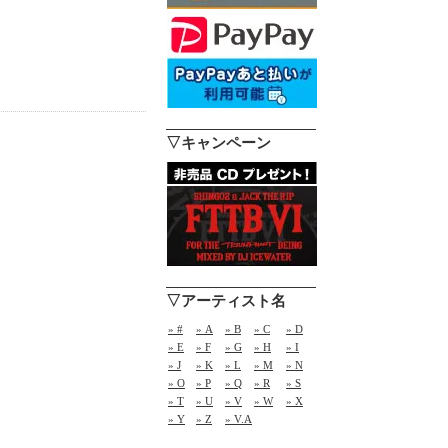
▽キャンペーン
▽アーティスト名
» #
» A
» B
» C
» D
» E
» F
» G
» H
» I
» J
» K
» L
» M
» N
» O
» P
» Q
» R
» S
» T
» U
» V
» W
» X
» Y
» Z
» V.A