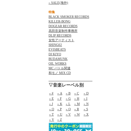
» SALE(海外)
特集
BLACK SMOKER RECORDS
KILLER-BONG
DOGEAR RECORDS
高田音楽制作事務所
DLIP RECORDS
女性アーティスト
SHING02
EVISBEATS
DJ KIYO
BUDAMUNK
OIL WORKS
MC バトル関連
和モノ MIX CD
▽音楽レーベル別
» #
» A
» B
» C
» D
» E
» F
» G
» H
» I
» J
» K
» L
» M
» N
» O
» P
» Q
» R
» S
» T
» U
» V
» W
» X
» Y
» Z