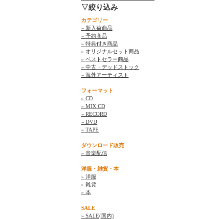
▽絞り込み
カテゴリー
» 新入荷商品
» 予約商品
» 特典付き商品
» オリジナルセット商品
» ベストセラー商品
» 中古・デッドストック
» 海外アーティスト
フォーマット
» CD
» MIX CD
» RECORD
» DVD
» TAPE
ダウンロード販売
» 音楽配信
洋服・雑貨・本
» 洋服
» 雑貨
» 本
SALE
» SALE(国内)