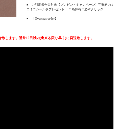
■ ご利用者全員対象【プレゼントキャンペーン】宇野君のミ
ニミニシールをプレゼント！
＊条件有＊必ずクリック
■
【Overseas order】
致します。通常10日以内(出来る限り早く)に発送致します。