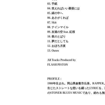
03. 手紙
04. 笑えればいい最後には
05. 緑の中へ
06. あさがくれば
07. Skit
08. ナインマイル
09. 友達の空 feat. 紅桜
10. 夜のとばり
11. 夢だとしても
12. おぼろ月夜
13. Outro
All Tracks Produced by
FLASH PISTON
PROFILE :
1980年生まれ。岡山県倉敷市出身。RAPPER
生じたストレートな想いを綴ったLYRICを
のSTONER BLUES MUSICであり、紛