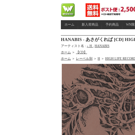
ホーム
新入荷商品
予約商品
WN
HANABIS - あさがくれば [CD] HIG
アーティスト名 :
» H
,
HANABIS
ホーム
＞
【CD】
ホーム
＞
レーベル別
＞
H
＞
HIGH LIFE RECOR