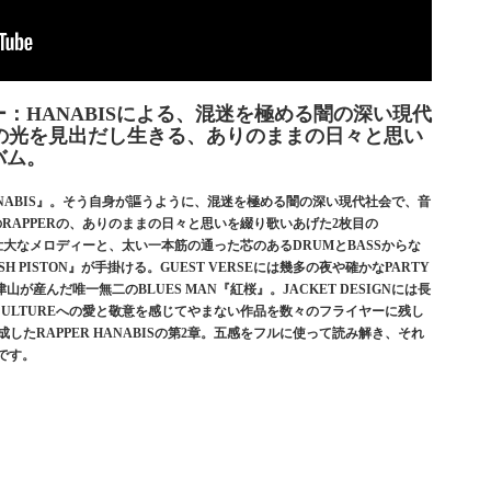
：HANABISによる、混迷を極める闇の深い現代
の光を見出だし生きる、ありのままの日々と思い
バム。
HANABIS』。そう自身が謳うように、混迷を極める闇の深い現代社会で、音
RAPPERの、ありのままの日々と思いを綴り歌いあげた2枚目の
壮大なメロディーと、太い一本筋の通った芯のあるDRUMとBASSからな
SH PISTON』が手掛ける。GUEST VERSEには幾多の夜や確かなPARTY
産んだ唯一無二のBLUES MAN『紅桜』。JACKET DESIGNには長
CULTUREへの愛と敬意を感じてやまない作品を数々のフライヤーに残し
したRAPPER HANABISの第2章。五感をフルに使って読み解き、それ
です。