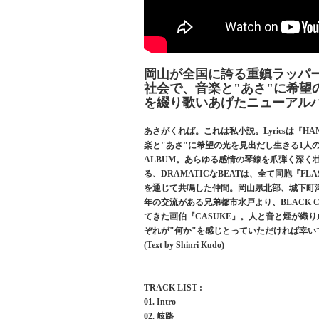
岡山が全国に誇る重鎮ラッパー
社会で、音楽と"あさ"に希望
を綴り歌いあげたニューアル
あさがくれば。これは私小説。Lyricsは『
楽と"あさ"に希望の光を見出だし生きる1人の
ALBUM。あらゆる感情の琴線を爪弾く深く
る、DRAMATICなBEATは、全て同胞『FLA
を通じて共鳴した仲間。岡山県北部、城下町津山が
年の交流がある兄弟都市水戸より、BLACK 
てきた画伯『CASUKE』。人と音と煙が織り成
ぞれが"何か"を感じとっていただければ幸い
(Text by Shinri Kudo)
TRACK LIST :
01. Intro
02. 岐路