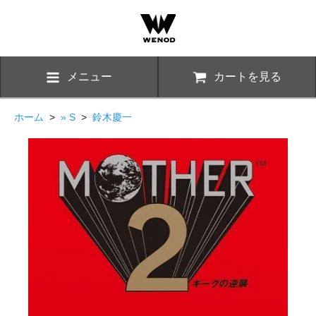
メニュー
カートを見る
ホーム
>
» S
>
鈴木慶一