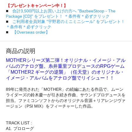
【プレゼントキャンペーン中！】
■
合計3,500円以上お買い上げの方へ "BazbeeStoop - The
Package [CD]" をプレゼント！ ＊条件有＊必ずクリック
■
ご利用者全員対象 "宇野君のミニミニシール" をプレゼント！
＊条件有＊必ずクリック
■
【Overseas order】
商品の説明
MOTHERシリーズ第二弾！オリジナル・イメージ・アル
バムのアナログ盤。糸井重里プロデュースのRPGゲーム
「MOTHER2 ギーグの逆襲」（任天堂）のオリジナル・
イメージ・アルバムをアナログ盤でリイシュー！！
89年に発売された「MOTHER」の続編にあたる作品で、ムーン
ライダーズの鈴木慶一が引き続き作曲、サウンドプロデュースを
担当。ファミコンソフトからのオリジナル音源＋リアレンジヴァ
ージョン（PSI MIX）をフィーチャーした作品。
TRACK LIST :
A1. プロローグ