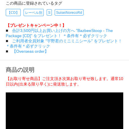
この商品に登録されているタグ
【CD】
レーベル別
S
SuiseiNorecoRd
【プレゼントキャンペーン中！】
■
合計3,500円以上お買い上げの方へ "BazbeeStoop - The
Package [CD]" をプレゼント！ ＊条件有＊必ずクリック
■
ご利用者全員対象 "宇野君のミニミニシール" をプレゼント！
＊条件有＊必ずクリック
■
【Overseas order】
商品の説明
【お取り寄せ商品】ご注文頂き次第お取り寄せ致します。通常10
日以内(出来る限り早く)に発送致します。