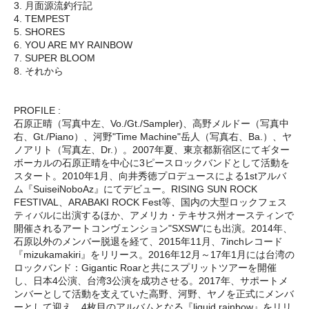
3. 月面源流釣行記
4. TEMPEST
5. SHORES
6. YOU ARE MY RAINBOW
7. SUPER BLOOM
8. それから
PROFILE :
石原正晴（写真中左、Vo./Gt./Sampler)、高野メルドー（写真中
右、Gt./Piano）、河野"Time Machine"岳人（写真右、Ba.）、ヤ
ノアリト（写真左、Dr.）。2007年夏、東京都新宿区にてギター
ボーカルの石原正晴を中心に3ピースロックバンドとして活動を
スタート。2010年1月、向井秀徳プロデュースによる1stアルバ
ム『SuiseiNoboAz』にてデビュー。RISING SUN ROCK
FESTIVAL、ARABAKI ROCK Fest等、国内の大型ロックフェス
ティバルに出演するほか、アメリカ・テキサス州オースティンで
開催されるアートコンヴェンション"SXSW"にも出演。2014年、
石原以外のメンバー脱退を経て、2015年11月、7inchレコード
『mizukamakiri』をリリース。2016年12月～17年1月には台湾の
ロックバンド：Gigantic Roarと共にスプリットツアーを開催
し、日本4公演、台湾3公演を成功させる。2017年、サポートメ
ンバーとして活動を支えていた高野、河野、ヤノを正式にメンバ
ーとして迎え、4枚目のアルバムとなる『liquid rainbow』をリリ