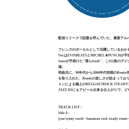
配信リリースで話題を呼んでいた、最新アルバム
フレンズのボーカルとして活躍しているおかも
Ver.はEVISBEATSとMICHEL★PUNCHが
Sanoが手掛けた"僕らtruth"、この2曲
場。
両曲共に、90年代から2000年代初期のRe
を取り入れた、Remixの楽しさが詰まっており、"(yo
ャンによる極上のREGGAE?ROCK STEADY?
JAZZ DJにもアピール出来る仕上がりで、ど
TRACK LIST :
Side A :
(you're)my crush ~Jamaican rock steady remix~