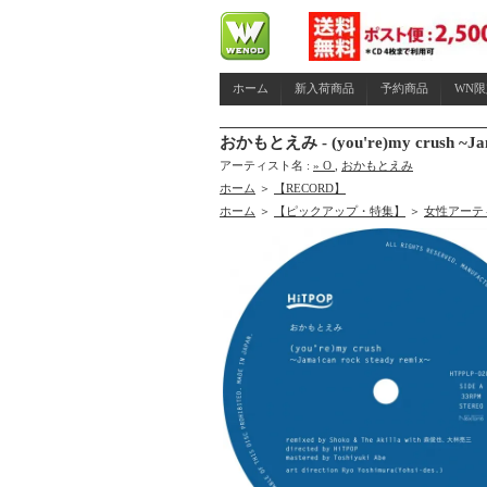
ホーム
新入荷商品
予約商品
WN
おかもとえみ - (you're)my crush ~Ja
アーティスト名 :
» O
,
おかもとえみ
ホーム
＞
【RECORD】
ホーム
＞
【ピックアップ・特集】
＞
女性アーテ