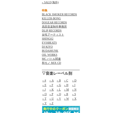
» SALE(海外)
特集
BLACK SMOKER RECORDS
KILLER-BONG
DOGEAR RECORDS
高田音楽制作事務所
DLIP RECORDS
女性アーティスト
SHING02
EVISBEATS
DJ KIYO
BUDAMUNK
OIL WORKS
MC バトル関連
和モノ MIX CD
▽音楽レーベル別
» #
» A
» B
» C
» D
» E
» F
» G
» H
» I
» J
» K
» L
» M
» N
» O
» P
» Q
» R
» S
» T
» U
» V
» W
» X
» Y
» Z