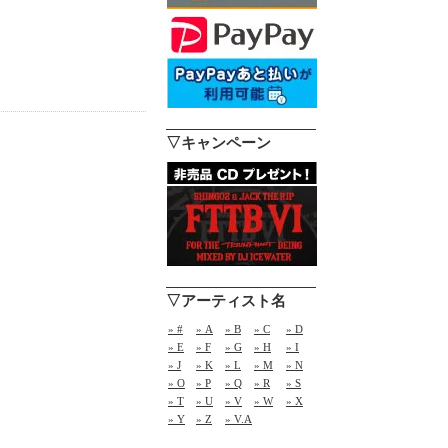
▽キャンペーン
▽アーティスト名
» #
» A
» B
» C
» D
» E
» F
» G
» H
» I
» J
» K
» L
» M
» N
» O
» P
» Q
» R
» S
» T
» U
» V
» W
» X
» Y
» Z
» V.A