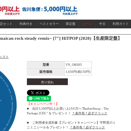
限定セット
特典付き
ベストセラー
限定盤
セール
中古
利用ガイド
maican rock steady remix~ [7"] HiTPOP (2020)【生産限定盤】
ィスト
型番
VN_OK005
販売価格
1,650円(税150円)
売り切れ
【キャンペーン中！】
■ 合計3,500円以上お買い上げの方へ"BazbeeStoop - The
Package [CD] " をプレゼント！
＊条件有＊必ずクリック
■ ご利用者全員対象【プレゼントキャンペーン】宇野君のミ
ニミニシールをプレゼント！
＊条件有＊必ずクリック