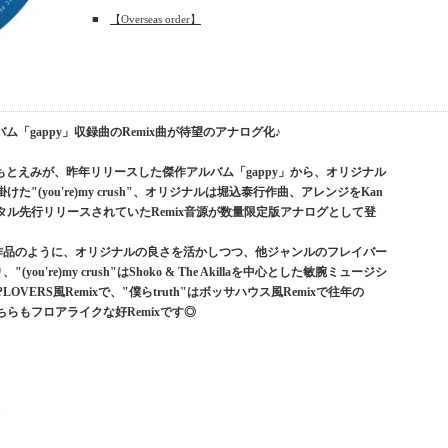
■
【Overseas order】
「gappy」収録曲のRemix曲が待望のアナログ化♪
とえみが、昨年リリースした傑作アルバム「gappy」から、オリジナル
手掛けた"(you're)my crush"、オリジナルは堀込泰行作曲、アレンジをKan
のデジタル先行リリースされていたRemix音源が数量限定版アナログとして登
mix作品のように、オリジナルの良さを活かしつつ、他ジャンルのフレイバー
u're)my crush"はShoko & The Akillaを中心とした敏腕ミュージシ
LOVERS風Remixで、"僕らtruth"はボッサハウス風Remixで往年の
ちらもフロアライクな好Remixです◎