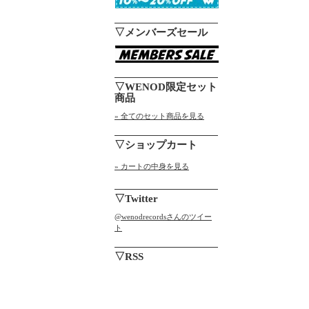
▽メンバーズセール
▽WENOD限定セット
商品
» 全てのセット商品を見る
▽ショップカート
» カートの中身を見る
▽Twitter
@wenodrecordsさんのツイー
ト
▽RSS