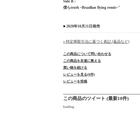
Side B :
僕らtruth ~Brazilian flying remix~"
■ 2020年10月21日発売
» 特定商取引法に基づく表記 (返品など)
この商品について問い合わせる
この商品を友達に教える
買い物を続ける
レビューを見る(0件)
レビューを投稿
この商品のツイート (最新10件)
loading..