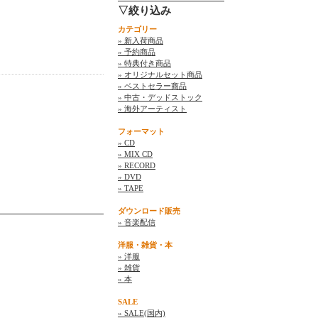
▽絞り込み
カテゴリー
» 新入荷商品
» 予約商品
» 特典付き商品
» オリジナルセット商品
» ベストセラー商品
» 中古・デッドストック
» 海外アーティスト
フォーマット
» CD
» MIX CD
» RECORD
» DVD
» TAPE
ダウンロード販売
» 音楽配信
洋服・雑貨・本
» 洋服
» 雑貨
» 本
SALE
» SALE(国内)