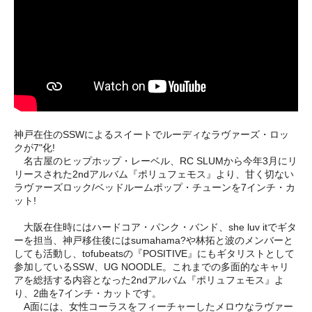
神戸在住のSSWによるスイートでルーディなラヴァーズ・ロッ
クが7"化!
名古屋のヒップホップ・レーベル、RC SLUMから今年3月にリ
リースされた2ndアルバム『ポリュフェモス』より、甘く切ない
ラヴァーズロック/ベッドルームポップ・チューンを7インチ・カ
ット!
大阪在住時にはハードコア・パンク・バンド、she luv itでギタ
ーを担当、神戸移住後にはsumahama?や林拓と波のメンバーと
しても活動し、tofubeatsの『POSITIVE』にもギタリストとして
参加しているSSW、UG NOODLE。これまでの多面的なキャリ
アを総括する内容となった2ndアルバム『ポリュフェモス』よ
り、2曲を7インチ・カットです。
A面には、女性コーラスをフィーチャーしたメロウなラヴァー