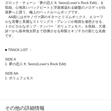
ズロック・チューン「夢の恋人 ft. Seizo(Lover's Rock Edit)」を
収録。心地良いバックビートと浮遊感溢れる鍵盤のメロディが白
昼夢へと誘う、極上のベッドルームポップです。
AA面にはボサノヴァ調のギターとリズムボックス、エコーフ
ルな音響と美麗なストリングス・アレンジが南国を連想させる、
トロピカルなポップ・ナンバー「ポリュフェモス」を収録。大瀧
詠一から坂本慎太郎まで彷彿させる和製エキゾチカの新たな名曲
です。
■ TRACK LIST ：
SIDE A
1. 夢の恋人 ft. Seizo(Lover's Rock Edit)
SIDE AA
1. ポリュフェモス
その他の詳細情報