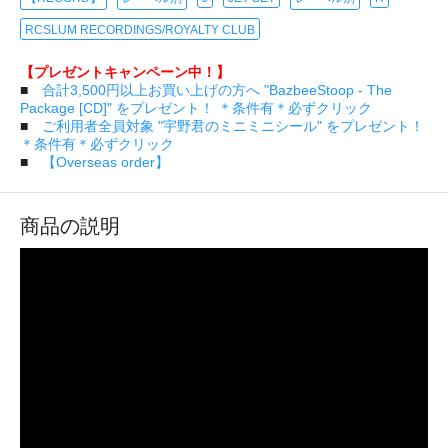
RCSLUM RECORDINGS/ROYALTY CLUB
【プレゼントキャンペーン中！】
■
合計3,500円以上お買い上げの方へ "BazbeeStoop - The
Package [CD]" をプレゼント！ ＊条件有＊必ずクリック
■
ご利用者全員対象 "宇野君のミニミニシール" をプレゼント！
＊条件有＊必ずクリック
■
【Overseas order】
商品の説明