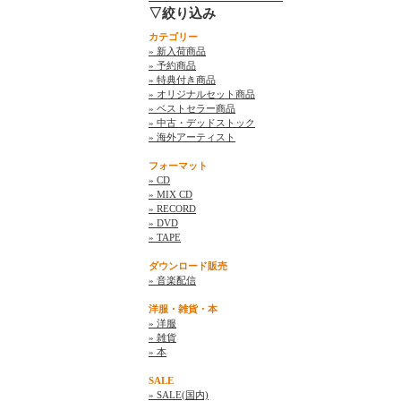
▽絞り込み
カテゴリー
» 新入荷商品
» 予約商品
» 特典付き商品
» オリジナルセット商品
» ベストセラー商品
» 中古・デッドストック
» 海外アーティスト
フォーマット
» CD
» MIX CD
» RECORD
» DVD
» TAPE
ダウンロード販売
» 音楽配信
洋服・雑貨・本
» 洋服
» 雑貨
» 本
SALE
» SALE(国内)