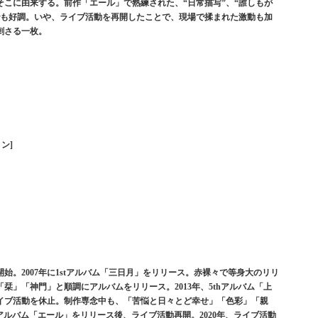
こに由来する。前作「エール」で熟練された、“日常描写”、“誰しもが
でも好調。いや、ライブ活動を再開したことで、現場で揉まれた激動も加
刺さる一枚。
ョン]
を開始。2007年に1stアルバム「三日月」をリリース。赤裸々で等身大のリリ
栞」「神門」と順調にアルバムをリリース。2013年、5thアルバム「上
イブ活動を休止。制作専念中も、「苦悩と日々とど幸せ」「色彩」「親
thアルバム「エール」をリリース後、ライブ活動再開。2020年、ライブ活動