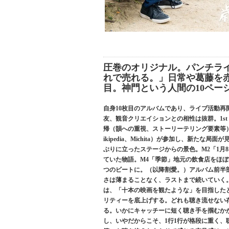
圧巻のオリジナル。パンチラ
れで売れる。」日常や葛藤を赤
目。神門という人間の10ペー
自身10枚目のアルバムであり、ライブ活動再
友、観音クリエイションとの相性は抜群。1s
帰（韻への重視、ストーリーテリング要素等）
ikipedia、Michita）が参加し、新た
ぶりに立ったステージからの景色。M2「1月
ていた物語。M4「季節」地元の飲食店をほぼ
つのビートに。（以降割愛。）アルバム前半部
さは薄まることなく、ラストまで続いていく
は、「十本の映画を観たような」を目指した
リティーを底上げする。どれも聴き流せない
る。いかにキャッチーに短く聴き手を掴むか
し、いやだからこそ、1行1行が格段に重く、