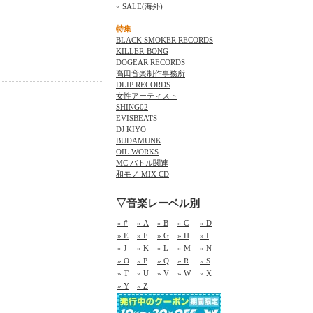
» SALE(海外)
特集
BLACK SMOKER RECORDS
KILLER-BONG
DOGEAR RECORDS
高田音楽制作事務所
DLIP RECORDS
女性アーティスト
SHING02
EVISBEATS
DJ KIYO
BUDAMUNK
OIL WORKS
MC バトル関連
和モノ MIX CD
▽音楽レーベル別
» #
» A
» B
» C
» D
» E
» F
» G
» H
» I
» J
» K
» L
» M
» N
» O
» P
» Q
» R
» S
» T
» U
» V
» W
» X
» Y
» Z