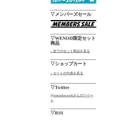
▽メンバーズセール
▽WENOD限定セット
商品
» 全てのセット商品を見る
▽ショップカート
» カートの中身を見る
▽Twitter
@wenodrecordsさんのツイー
ト
▽RSS