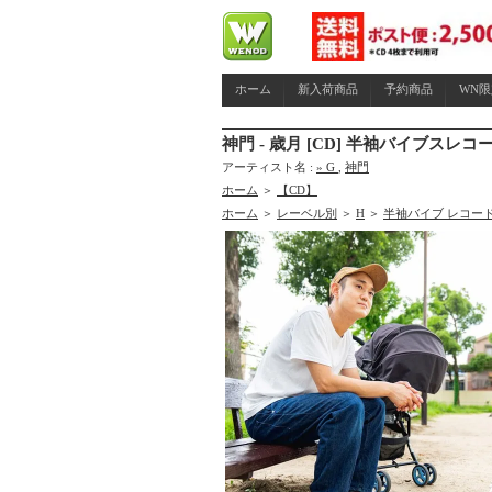
ホーム
新入荷商品
予約商品
WN
神門 - 歳月 [CD] 半袖バイブスレコード
アーティスト名 :
» G
,
神門
ホーム
＞
【CD】
ホーム
＞
レーベル別
＞
H
＞
半袖バイブ レコー