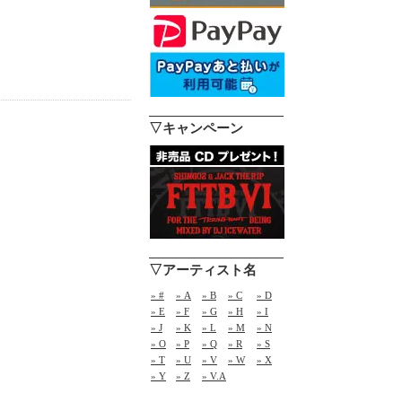
▽キャンペーン
▽アーティスト名
» #
» A
» B
» C
» D
» E
» F
» G
» H
» I
» J
» K
» L
» M
» N
» O
» P
» Q
» R
» S
» T
» U
» V
» W
» X
» Y
» Z
» V.A