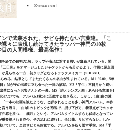
■
【Overseas order】
インで武装された、サビを持たない言葉達。「こ
裸々に表現し続けてきたラッパー神門の10枚
ジ目の人間模様。最高傑作!!
開を経ての最初の1枚。ラップや表現に対する思いが凝縮されている。盟
t「三日月」をオマージュしたジャケットからも分かるよう、作風に原点回
が見られる一方、初タッグとなるトラックメイカー（SHIBAO、
な局面が見られる。結果としてまたたくさんの名曲が生まれている。M1「0.00」5年
8日」我が子の出産に立ち会った一日の描写。M3「半生」三日月から続い
出禁になったお客さんとの一幕。M5「詩とレンズと箱」あらゆる主張を1
分だけでも、アルバム1枚分に匹敵する聴き応え。しかし、1曲1曲の濃
。「一本の映画を観たような」と評されることも多い神門アルバム。本作
と言う通り、1曲1曲のトピックが秀逸で、掘り下げ方、着眼点がそのクオ
存在感を放つ。「歳月」という、アルバムタイトルすらも伏線となってい
が重要視される昨今、その流れに逆行し、全10曲、サビすらない。しか
聴いていて、全節サビとも錯覚する。アルバムを折り返す手前、M4「季