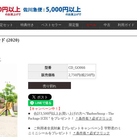
限定セット
特典付き
ベストセラー
限定盤
セール
中古
利用ガイド
 (2020)
ド
型番
CD_GO066
販売価格
2,750円(税250円)
売り切れ
【キャンペーン中！】
■ 合計3,500円以上お買い上げの方へ"BazbeeStoop - The
Package [CD] " をプレゼント！
＊条件有＊必ずクリック
■ ご利用者全員対象【プレゼントキャンペーン】宇野君のミ
ニミニシールをプレゼント！
＊条件有＊必ずクリック