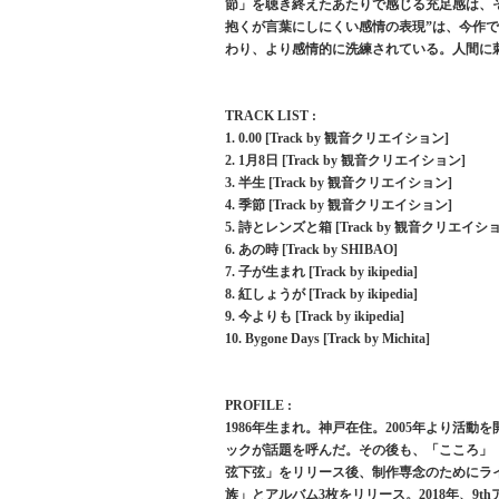
節」を聴き終えたあたりで感じる充足感は、そ
抱くが言葉にしにくい感情の表現”は、今作
わり、より感情的に洗練されている。人間に
TRACK LIST :
1. 0.00 [Track by 観音クリエイション]
2. 1月8日 [Track by 観音クリエイション]
3. 半生 [Track by 観音クリエイション]
4. 季節 [Track by 観音クリエイション]
5. 詩とレンズと箱 [Track by 観音クリエイシ
6. あの時 [Track by SHIBAO]
7. 子が生まれ [Track by ikipedia]
8. 紅しょうが [Track by ikipedia]
9. 今よりも [Track by ikipedia]
10. Bygone Days [Track by Michita]
PROFILE :
1986年生まれ。神戸在住。2005年より活動
ックが話題を呼んだ。その後も、「こころ」「
弦下弦」をリリース後、制作専念のためにラ
族」とアルバム3枚をリリース。2018年、9