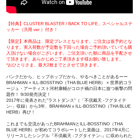
【特典】CLUSTER BLASTER / BACK TO LIFE」スペシャルステ
ッカー（汎用 ver.）付き！
【限定】本商品は、限定プレスとなります。ご注文は仮予約とな
ります。実入荷数が予定数を下回った場合ご予約頂いていても購
入頂けない場合がございます。ご注文頂いた順に商品を手配させ
て頂きます。あらかじめご了承頂きます様お願い致します。
*おひとりさま、最大2枚までとさせて頂きます。
パンクだから、ヒップホップだから、やるべきことがあるーー
BRAHMAN × ILL-BOSSTINO（THA BLUE HERB） × 世界的コラ
ージュ・アーティスト河村康輔がコロナ禍の日本に放つ衝撃の問
題作！ 9/30発売決定！
2017年に発表された"ラストダンス"（「不倶戴天 -フグタイテ
ン-」収録）から3年、BRAHMAN x ILL-BOSSTINO（THA BLUE
HERB）再び！
これまでも交流があったBRAHMANとILL-BOSSTINO（THA
BLUE HERB）が初めてコラボレートした楽曲は、2017年4月に
リリースしたシングル『不倶戴天 -フグタイテン-』に収められた