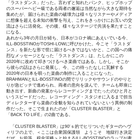
「ラストダンス」だった。言わずと知れたパンク、ヒップホップ
のスーパーヘビー級である両者の邂逅は当然ながら大きな期待を
集めたが、届けられた楽曲の破壊力は様々なリスナーやメディア
に想像を超える未知の衝撃を与え、これをきっかけにお互いの交
流はさらに活発化。その後、様々なステージで共演を果たすこと
になる。
あれから3年の月日が経ち、日本がコロナ禍にあえいでいる今、
ILL-BOSSTINOがTOSHI-LOWに呼びかけた。今こそ「ラストダ
ンス」を新たな形で世に届けるべきではないかと。この国への痛
烈なメッセージとなった「ラストダンス」は、たしかにこの
2020年に改めて叩きつけるべき楽曲ではある。しかし、そこか
ら彼らの話はさらに発展し、今、この待ったなしに瓦解する
2020年の日本を唄った楽曲の制作に入ることになった。
BRAHMANとILL-BOSSTINOの間でリリックやサウンドのやりと
りが急ピッチで進められ、両者の意向を汲んで、チームも即座に
動き出す。新曲の発案からレコーディングまでたったのひと月と
いうスピードだった。レコーディング・スタジオに入るまで担当
ディレクターすら楽曲の全貌を知らされていないという異例の制
作だった。そこで生まれたのが「CLUSTER BLASTER」と
「BACK TO LIFE」の2曲である。
「CLUSTER BLASTER」は90'ｓ的でヒリついたギターのヘヴ
ィリフの上で、＜ここは合衆国保護領 ようこそ 地獄行き決定
だぜ お前等 税金泥棒＞と始まるILL-BOSSTINOのラップが牽