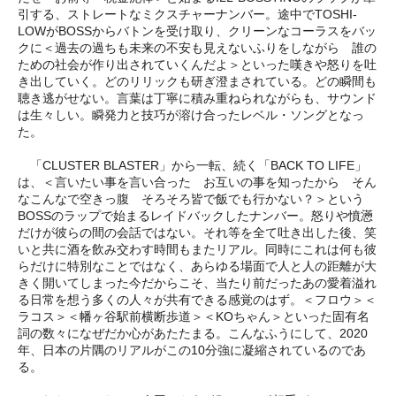
引する、ストレートなミクスチャーナンバー。途中でTOSHI-
LOWがBOSSからバトンを受け取り、クリーンなコーラスをバッ
クに＜過去の過ちも未来の不安も見えないふりをしながら 誰の
ための社会が作り出されていくんだよ＞といった嘆きや怒りを吐
き出していく。どのリリックも研ぎ澄まされている。どの瞬間も
聴き逃がせない。言葉は丁寧に積み重ねられながらも、サウンド
は生々しい。瞬発力と技巧が溶け合ったレベル・ソングとなっ
た。
「CLUSTER BLASTER」から一転、続く「BACK TO LIFE」
は、＜言いたい事を言い合った お互いの事を知ったから そん
なこんなで空きっ腹 そろそろ皆で飯でも行かない？＞という
BOSSのラップで始まるレイドバックしたナンバー。怒りや憤懣
だけが彼らの間の会話ではない。それ等を全て吐き出した後、笑
いと共に酒を飲み交わす時間もまたリアル。同時にこれは何も彼
らだけに特別なことではなく、あらゆる場面で人と人の距離が大
きく開いてしまった今だからこそ、当たり前だったあの愛着溢れ
る日常を想う多くの人々が共有できる感覚のはず。＜フロウ＞＜
ラコス＞＜幡ヶ谷駅前横断歩道＞＜KOちゃん＞といった固有名
詞の数々になぜだか心があたたまる。こんなふうにして、2020
年、日本の片隅のリアルがこの10分強に凝縮されているのであ
る。