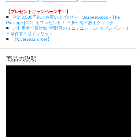
【プレゼントキャンペーン中！】
■
合計3,500円以上お買い上げの方へ "BazbeeStoop - The
Package [CD]" をプレゼント！ ＊条件有＊必ずクリック
■
ご利用者全員対象 "宇野君のミニミニシール" をプレゼント！
＊条件有＊必ずクリック
■
【Overseas order】
商品の説明