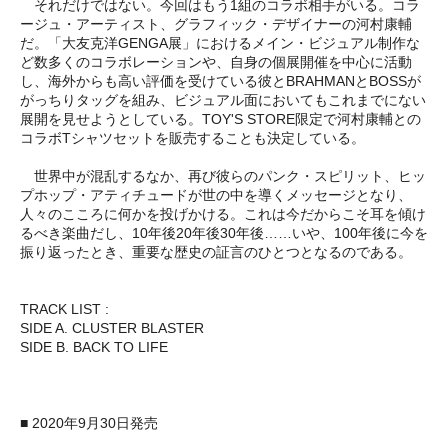
それだけではない。今回はもう1組のコラボ相手がいる。コラ
ージュ・アーティスト、グラフィック・デザイナーの河村康輔
だ。「大友克洋GENGA展」におけるメイン・ビジュアル制作な
ど数多くのコラボレーションや、自身の個展開催を中心に活動
し、海外からも高い評価を受けている彼とBRAHMANとBOSSが
がっちりタッグを組み、ビジュアル面においてもこれまでにない
展開を見せようとしている。TOY'S STORE限定で河村康輔との
コラボTシャツセットを販売することも決定している。
世界中が混乱するなか、再び彼らのパンク・スピリット、ヒッ
プホップ・アティチュードが世の中を導くメッセージとなり、
人々のこころに何かを投げかける。これは今だからこそ耳を傾け
るべき楽曲だし、10年後20年後30年後……いや、100年後に今を
振り返ったとき、重要な歴史の証言のひとつとなるのである。
TRACK LIST :
SIDE A. CLUSTER BLASTER
SIDE B. BACK TO LIFE
■ 2020年9月30日発売