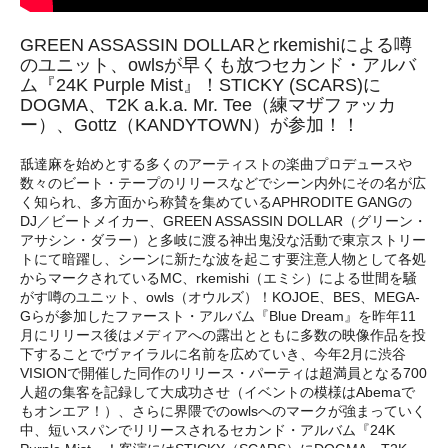
GREEN ASSASSIN DOLLARとrkemishiによる噂
のユニット、owlsが早くも放つセカンド・アルバ
ム『24K Purple Mist』！STICKY (SCARS)に
DOGMA、T2K a.k.a. Mr. Tee（練マザファッカ
ー）、Gottz（KANDYTOWN）が参加！！
舐達麻を始めとする多くのアーティストの楽曲プロデュースや
数々のビート・テープのリリースなどでシーン内外にその名が広
く知られ、多方面から称賛を集めているAPHRODITE GANGの
DJ／ビートメイカー、GREEN ASSASSIN DOLLAR（グリーン・
アサシン・ダラー）と多岐に渡る神出鬼没な活動で東京ストリー
トにて暗躍し、シーンに新たな波を起こす要注意人物として各処
からマークされているMC、rkemishi（エミシ）による世間を騒
がす噂のユニット、owls（オウルズ）！KOJOE、BES、MEGA-
Gらが参加したファースト・アルバム『Blue Dream』を昨年11
月にリリース後はメディアへの露出とともに多数の映像作品を投
下することでヴァイラルに名前を広めていき、今年2月に渋谷
VISIONで開催した同作のリリース・パーティは超満員となる700
人超の集客を記録して大成功させ（イベントの模様はAbemaで
もオンエア！）、さらに界隈でのowlsへのマークが強まっていく
中、短いスパンでリリースされるセカンド・アルバム『24K