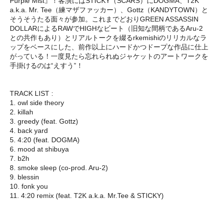
Purple Mist』！客演にはSTICKY（SCARS）にDOGMA、T2K
a.k.a. Mr. Tee（練マザファッカー）、Gottz（KANDYTOWN）と
そうそうたる面々が参加。これまでどおりGREEN ASSASSIN
DOLLARによるRAWでHIGHなビート（旧知な間柄であるAru-2
との共作もあり）とリアルトークを綴るrkemishiのリリカルなラ
ップをベースにした、前作以上にハードかつドープな作品に仕上
がっている！一度見たら忘れられぬジャケットのアートワークを
手掛けるのは“えすう”！
TRACK LIST :
1. owl side theory
2. killah
3. greedy (feat. Gottz)
4. back yard
5. 4:20 (feat. DOGMA)
6. mood at shibuya
7. b2h
8. smoke sleep (co-prod. Aru-2)
9. blessin
10. fonk you
11. 4:20 remix (feat. T2K a.k.a. Mr.Tee & STICKY)