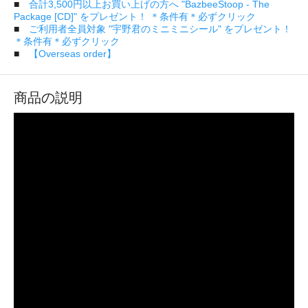
■
合計3,500円以上お買い上げの方へ "BazbeeStoop - The
Package [CD]" をプレゼント！ ＊条件有＊必ずクリック
■
ご利用者全員対象 "宇野君のミニミニシール" をプレゼント！
＊条件有＊必ずクリック
■
【Overseas order】
商品の説明