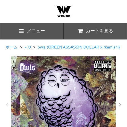
メニュー
カートを見る
ホーム
>
» O
>
owls (GREEN ASSASSIN DOLLAR x rkemishi)