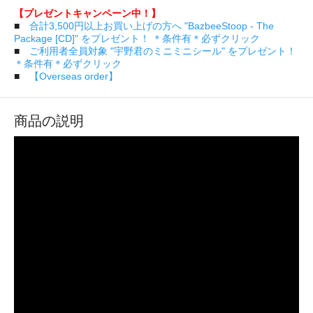
【プレゼントキャンペーン中！】
■
合計3,500円以上お買い上げの方へ "BazbeeStoop - The
Package [CD]" をプレゼント！ ＊条件有＊必ずクリック
■
ご利用者全員対象 "宇野君のミニミニシール" をプレゼント！
＊条件有＊必ずクリック
■
【Overseas order】
商品の説明