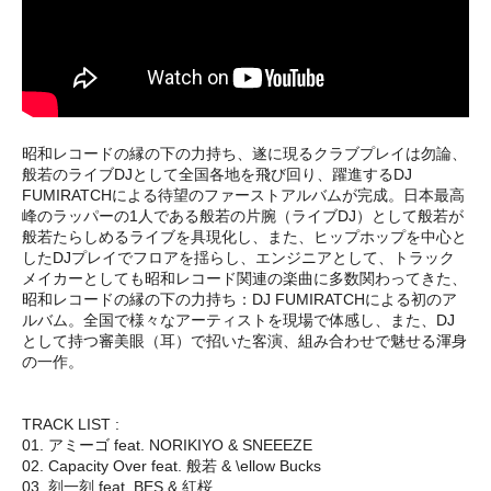
昭和レコードの縁の下の力持ち、遂に現るクラブプレイは勿論、
般若のライブDJとして全国各地を飛び回り、躍進するDJ
FUMIRATCHによる待望のファーストアルバムが完成。日本最高
峰のラッパーの1人である般若の片腕（ライブDJ）として般若が
般若たらしめるライブを具現化し、また、ヒップホップを中心と
したDJプレイでフロアを揺らし、エンジニアとして、トラック
メイカーとしても昭和レコード関連の楽曲に多数関わってきた、
昭和レコードの縁の下の力持ち：DJ FUMIRATCHによる初のア
ルバム。全国で様々なアーティストを現場で体感し、また、DJ
として持つ審美眼（耳）で招いた客演、組み合わせで魅せる渾身
の一作。
TRACK LIST :
01. アミーゴ feat. NORIKIYO & SNEEEZE
02. Capacity Over feat. 般若 & \ellow Bucks
03. 刻一刻 feat. BES & 紅桜