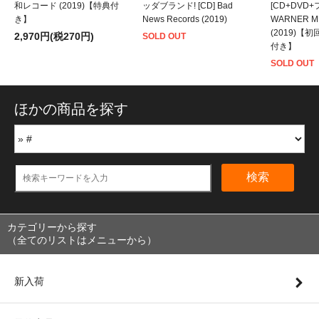
和レコード (2019)【特典付
ッダブランド! [CD] Bad
[CD+DVD
き】
News Records (2019)
WARNER M
(2019)
2,970円(税270円)
SOLD OUT
付き】
SOLD OUT
ほかの商品を探す
検索
カテゴリーから探す
（全てのリストはメニューから）
新入荷