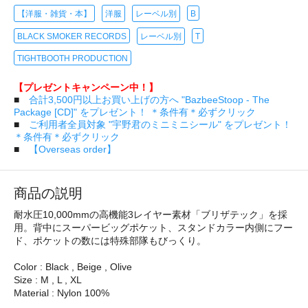
【洋服・雑貨・本】
洋服
レーベル別
B
BLACK SMOKER RECORDS
レーベル別
T
TIGHTBOOTH PRODUCTION
【プレゼントキャンペーン中！】
■
合計3,500円以上お買い上げの方へ "BazbeeStoop - The
Package [CD]" をプレゼント！ ＊条件有＊必ずクリック
■
ご利用者全員対象 "宇野君のミニミニシール" をプレゼント！
＊条件有＊必ずクリック
■
【Overseas order】
商品の説明
耐水圧10,000mmの高機能3レイヤー素材「ブリザテック」を採
用。背中にスーパービッグポケット、スタンドカラー内側にフー
ド、ポケットの数には特殊部隊もびっくり。
Color : Black , Beige , Olive
Size : M , L , XL
Material : Nylon 100%