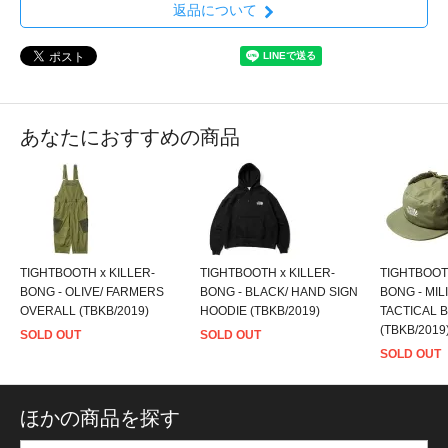
返品について
あなたにおすすめの商品
TIGHTBOOTH x KILLER-
TIGHTBOOTH x KILLER-
TIGHTBOOTH
BONG - OLIVE/ FARMERS
BONG - BLACK/ HAND SIGN
BONG - MIL
OVERALL (TBKB/2019)
HOODIE (TBKB/2019)
TACTICAL 
(TBKB/2019
SOLD OUT
SOLD OUT
SOLD OUT
ほかの商品を探す