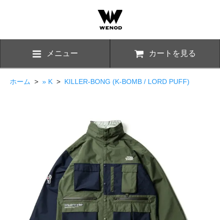
メニュー
カートを見る
ホーム
>
» K
>
KILLER-BONG (K-BOMB / LORD PUFF)