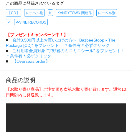
この商品に登録されているタグ
【CD】
レーベル別
K
KANDYTOWN 関連作
レーベル別
P
P-VINE RECORDS
【プレゼントキャンペーン中！】
■
合計3,500円以上お買い上げの方へ "BazbeeStoop - The
Package [CD]" をプレゼント！ ＊条件有＊必ずクリック
■
ご利用者全員対象 "宇野君のミニミニシール" をプレゼント！
＊条件有＊必ずクリック
■
【Overseas order】
商品の説明
【お取り寄せ商品】ご注文頂き次第お取り寄せ致します。通常10
日間以内に発送致します。