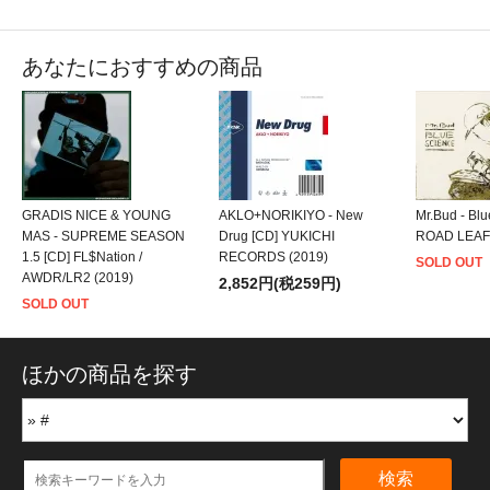
あなたにおすすめの商品
GRADIS NICE & YOUNG
AKLO+NORIKIYO - New
Mr.Bud - Blu
MAS - SUPREME SEASON
Drug [CD] YUKICHI
ROAD LEAF 
1.5 [CD] FL$Nation /
RECORDS (2019)
SOLD OUT
AWDR/LR2 (2019)
2,852円(税259円)
SOLD OUT
ほかの商品を探す
検索