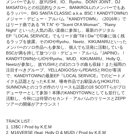
メンバーであり、故YUSHI、IO、Ryohu、DONY JOINT、DJ
MASATOらとの伝説的なクルー、BANKROLLのメンバーでもあ
るラッパー、BIG SANTA CLASSIC a.k.a. BSC！KANDYTOWNの
メジャー・デビュー・アルバム『KANDYTOWN』（2016年）で
はリード曲である "R.T.N" や "Scent Of A Woman"、"Rainy
Night" といった人気の高い楽曲に参加し、最新のデジタル
EP『LOCAL SERVICE』でもリード曲“Till I Die”で印象に強く残
るラップを披露。そのIOやRyohu、Neetz、KIKUMARUといった
メンバーのソロ作品へも参加し、個人でも活発に活動している
BSCが満を持して放つソロ・デビュー・アルバム『JAPINO』！
KANDYTOWNからIOやRyohu、MUD、KIKUMARU、Holly Q、
Neetzが参加し、故YUSHIとの幻のコラボ曲も収録！また福岡の
注目すべきグループ、YELLADIGOSからPEAVISとRIOが客演
で、KANDYTOWNの最新EP『LOCAL SERVICE』でのビートメ
イクも話題となったK.E.M、唾奇作品でお馴染みなHOKUTO、
SUNNOVAとのコラボ作のリリースも話題の18 SCOTTらがプロ
デューサーとして参加！本隊のKANDYTOWNとしても並行して
活動し、今秋には待望のセカンド・アルバムのリリースとZEPP
ツアーの開催がアナウンス！
TRACK LIST :
1. 13$C / Prod by K.E.M
2. M16VERSE (feat. Holly Q & MUD) / Prod by K.E.M