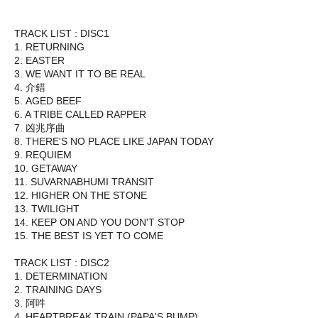
TRACK LIST : DISC1
1. RETURNING
2. EASTER
3. WE WANT IT TO BE REAL
4. 介錯
5. AGED BEEF
6. A TRIBE CALLED RAPPER
7. 凶兆序曲
8. THERE'S NO PLACE LIKE JAPAN TODAY
9. REQUIEM
10. GETAWAY
11. SUVARNABHUMI TRANSIT
12. HIGHER ON THE STONE
13. TWILIGHT
14. KEEP ON AND YOU DON'T STOP
15. THE BEST IS YET TO COME
TRACK LIST : DISC2
1. DETERMINATION
2. TRAINING DAYS
3. 阿吽
4. HEARTBREAK TRAIN (PAPA'S BUMP)