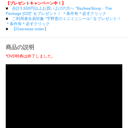
【プレゼントキャンペーン中！】
■
合計3,500円以上お買い上げの方へ "BazbeeStoop - The
Package [CD]" をプレゼント！ ＊条件有＊必ずクリック
■
ご利用者全員対象 "宇野君のミニミニシール" をプレゼント！
＊条件有＊必ずクリック
■
【Overseas order】
商品の説明
*DVD特典は終了しました。