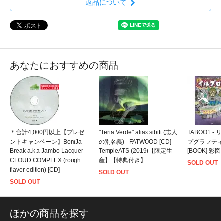
返品について
あなたにおすすめの商品
＊合計4,000円以上【プレゼ
"Terra Verde" alias sibitt (志人
TABOO1 
ントキャンペーン】BomJa
の別名義) - FATWOOD [CD]
プグラフテ
Break a.k.a Jambo Lacquer -
TempleATS (2019)【限定生
[BOOK] 彩図
CLOUD COMPLEX (rough
産】【特典付き】
SOLD OUT
flaver edition) [CD]
SOLD OUT
SOLD OUT
ほかの商品を探す