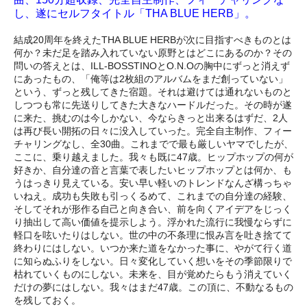
し、遂にセルフタイトル「THA BLUE HERB」。
結成20周年を終えたTHA BLUE HERBが次に目指すべきものとは
何か？未だ足を踏み入れていない原野とはどこにあるのか？その
問いの答えとは、ILL-BOSSTINOとO.N.Oの胸中にずっと消えず
にあったもの、「俺等は2枚組のアルバムをまだ創っていない」
という、ずっと残してきた宿題。それは避けては通れないものと
しつつも常に先送りしてきた大きなハードルだった。その時が遂
に来た、挑むのは今しかない、今ならきっと出来るはずだ、2人
は再び長い開拓の日々に没入していった。完全自主制作、フィー
チャリングなし、全30曲。これまでで最も厳しいヤマでしたが、
ここに、乗り越えました。我々も既に47歳。ヒップホップの何が
好きか、自分達の音と言葉で表したいヒップホップとは何か、も
うはっきり見えている。安い早い軽いのトレンドなんざ構っちゃ
いねえ。成功も失敗も引っくるめて、これまでの自分達の経験、
そしてそれが形作る自己と向き合い、前を向くアイデアをじっく
り抽出して高い価値を提示しよう。浮かれた流行に我慢ならずに
軽口を呟いたりはしない。世の中の不条理に恨み言を吐き捨てて
終わりにはしない。いつか来た道をなかった事に、やがて行く道
に知らぬふりをしない。日々変化していく想いをその季節限りで
枯れていくものにしない。未来を、目が覚めたらもう消えていく
だけの夢にはしない。我々はまだ47歳。この頂に、不動なるもの
を残しておく。