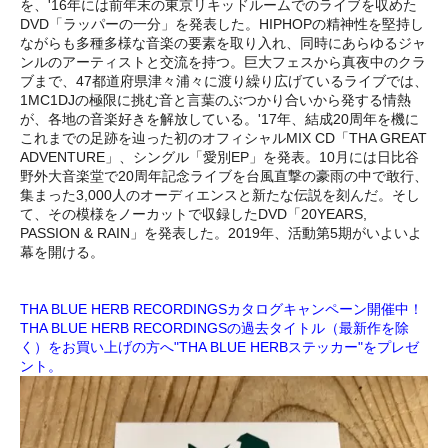
を、'16年には前年末の東京リキッドルームでのライブを収めた
DVD「ラッパーの一分」を発表した。HIPHOPの精神性を堅持し
ながらも多種多様な音楽の要素を取り入れ、同時にあらゆるジャ
ンルのアーティストと交流を持つ。巨大フェスから真夜中のクラ
ブまで、47都道府県津々浦々に渡り繰り広げているライブでは、
1MC1DJの極限に挑む音と言葉のぶつかり合いから発する情熱
が、各地の音楽好きを解放している。'17年、結成20周年を機に
これまでの足跡を辿った初のオフィシャルMIX CD「THA GREAT
ADVENTURE」、シングル「愛別EP」を発表。10月には日比谷
野外大音楽堂で20周年記念ライブを台風直撃の豪雨の中で敢行、
集まった3,000人のオーディエンスと新たな伝説を刻んだ。そし
て、その模様をノーカットで収録したDVD「20YEARS,
PASSION & RAIN」を発表した。2019年、活動第5期がいよいよ
幕を開ける。
THA BLUE HERB RECORDINGSカタログキャンペーン開催中！
THA BLUE HERB RECORDINGSの過去タイトル（最新作を除
く）をお買い上げの方へ"THA BLUE HERBステッカー"をプレゼ
ント。