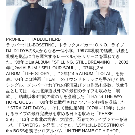
PROFILE : THA BLUE HERB
ラッパー: ILL-BOSSTINO、トラックメイカー: O.N.O、ライブ
DJ: DJ DYEの3人からなる一個小隊。1997年札幌で結成。以後も
札幌を拠点に自ら運営するレーベルからリリースを重ねてき
た。'98年に1st ALBUM「STILLING, STILL DREAMING」、2002
年に2nd ALBUM「SELL OUR SOUL」、'07年に3rd
ALBUM「LIFE STORY」、'12年に4th ALBUM「TOTAL」を発
表。'04年には映画「HEAT」のサウンドトラックを手がけた他、
シングル、メンバーそれぞれの客演及びソロ作品も多数。映像作
品としては、地元北海道以外での最初のライブを収めた「演
武」、結成以来8年間の道のりを凝縮した「THAT'S THE WAY
HOPE GOES」、'08年秋に敢行されたツアーの模様を収録した
「STRAIGHT DAYS」、そして活動第3期（'07年～'10年）にお
けるライブの最終完成形を求める日々を収めた「PHASE
3.9」、'13年に東北の宮古、大船渡、石巻でのライブツアーを追
った「PRAYERS」を発表してきた。'15年にILL-BOSSTINOが
tha BOSS名義でソロアルバム「IN THE NAME OF HIPHOP」