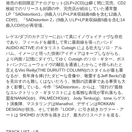
発売の初回限定アナログセット(2LP+2CD)は瞬く間に完売。CD2
枚組でのリリースも好調の中、完売店が続出していた通常盤
LP『SADistortion1』(8曲入りLP+LP未収録曲4曲を含む12曲入
CD付)、『SADistortion 2』(9曲入りLP+LP未収録曲5曲を含む14
曲入CD付)が再登場。
レゲエ/ダブのカテゴリーにおいて真にイノヴェイティヴな存在
であり、フィールドを越境して常に最前線を張ったバンド
AUDIO ACTIVE のギタリスト Cutsigh による壮大なソロ・アル
バム。イメージと培った技術/アイディアはキープしながらも、
より内面 / 記憶にダイヴしてゆく Cutsigh のソロ・ギター。ポス
トパンク/ニューウェイヴの騒乱を通過したからこそ得られたと
言えるVini Reilly(THE DURUTTI COLUMN)のスタイルが最も重
なるが、長年身を捧げたダビーな音像や、敬愛するJeff Beckの姿
を見出すのも難しくはないだろう。無類の読書家である事実も大
きく影響している。今作『SADistortion』からは、“現行の"孤独
なエレクトリック・ギタリストによる孤独な表現が零れ落ちる。
盟友NANAO(dr)、PALMECHO(dr)、Jody Tenku(g)、tone.らゲス
ト演奏陣、マスタリングはManathol、デザインはROKKAN
DESIGNが担当。そして前作『LOOP』に引き続きカヴァー・ア
ートは SHOHEI が大作を描き上げ、最大のリスペクトを送る。
TRACK LIST : LP