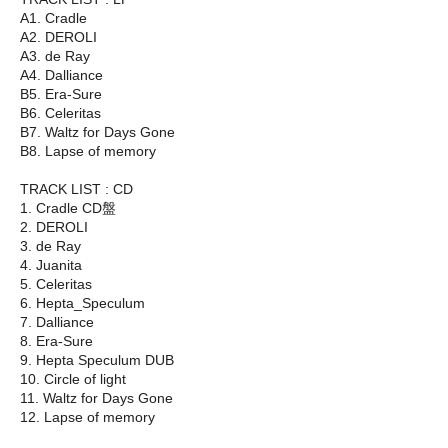
A1. Cradle
A2. DEROLI
A3. de Ray
A4. Dalliance
B5. Era-Sure
B6. Celeritas
B7. Waltz for Days Gone
B8. Lapse of memory
TRACK LIST : CD
1. Cradle CD盤
2. DEROLI
3. de Ray
4. Juanita
5. Celeritas
6. Hepta_Speculum
7. Dalliance
8. Era-Sure
9. Hepta Speculum DUB
10. Circle of light
11. Waltz for Days Gone
12. Lapse of memory