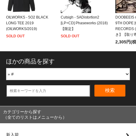
OILWORKS - 5O2 BLACK
Cutsigh - SADistortion2
DOOBEEIS m
LONG TEE 2019
[LP+CD] Phaseworks (2018)
9TH DOPE [
(OILWORKS/2019)
【限定】
RECORDS 
き】【取り
SOLD OUT
SOLD OUT
2,305円(
ほかの商品を探す
検索
カテゴリーから探す
（全てのリストはメニューから）
新入荷