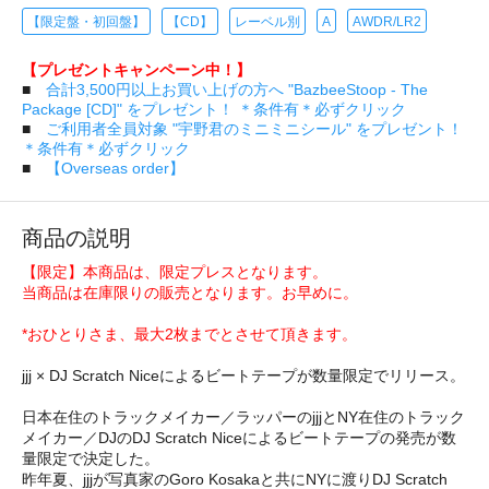
【限定盤・初回盤】
【CD】
レーベル別
A
AWDR/LR2
【プレゼントキャンペーン中！】
■
合計3,500円以上お買い上げの方へ "BazbeeStoop - The
Package [CD]" をプレゼント！ ＊条件有＊必ずクリック
■
ご利用者全員対象 "宇野君のミニミニシール" をプレゼント！
＊条件有＊必ずクリック
■
【Overseas order】
商品の説明
【限定】本商品は、限定プレスとなります。
当商品は在庫限りの販売となります。お早めに。
*おひとりさま、最大2枚までとさせて頂きます。
jjj × DJ Scratch Niceによるビートテープが数量限定でリリース。
日本在住のトラックメイカー／ラッパーのjjjとNY在住のトラック
メイカー／DJのDJ Scratch Niceによるビートテープの発売が数
量限定で決定した。
昨年夏、jjjが写真家のGoro Kosakaと共にNYに渡りDJ Scratch