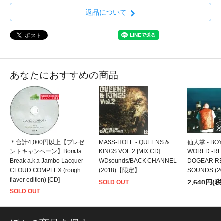
返品について
あなたにおすすめの商品
＊合計4,000円以上【プレゼ
MASS-HOLE - QUEENS &
仙人掌 - BO
ントキャンペーン】BomJa
KINGS VOL.2 [MIX CD]
WORLD -REM
Break a.k.a Jambo Lacquer -
WDsounds/BACK CHANNEL
DOGEAR R
CLOUD COMPLEX (rough
(2018)【限定】
SOUNDS (2
flaver edition) [CD]
2,640円(
SOLD OUT
SOLD OUT