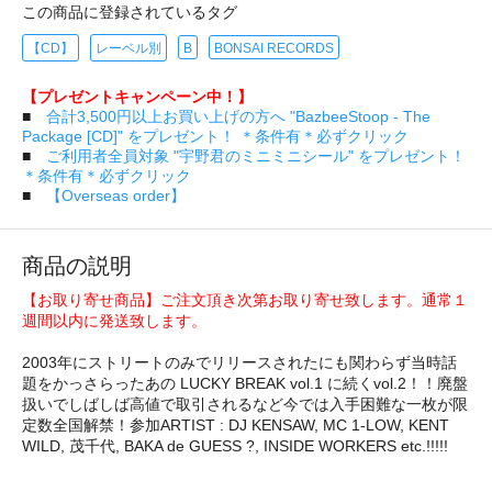
この商品に登録されているタグ
【CD】
レーベル別
B
BONSAI RECORDS
【プレゼントキャンペーン中！】
■
合計3,500円以上お買い上げの方へ "BazbeeStoop - The
Package [CD]" をプレゼント！ ＊条件有＊必ずクリック
■
ご利用者全員対象 "宇野君のミニミニシール" をプレゼント！
＊条件有＊必ずクリック
■
【Overseas order】
商品の説明
【お取り寄せ商品】ご注文頂き次第お取り寄せ致します。通常１
週間以内に発送致します。
2003年にストリートのみでリリースされたにも関わらず当時話
題をかっさらったあの LUCKY BREAK vol.1 に続くvol.2！！廃盤
扱いでしばしば高値で取引されるなど今では入手困難な一枚が限
定数全国解禁！参加ARTIST : DJ KENSAW, MC 1-LOW, KENT
WILD, 茂千代, BAKA de GUESS ?, INSIDE WORKERS etc.!!!!!