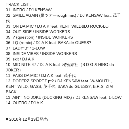
TRACK LIST :
01. INTRO / DJ KENSAW
02. SMILE AGAIN (梟ツアーrough mix) / DJ KENSAW feat. 茂千
代
03. ON DA MIC / DJ A.K feat. KENT WILD&DJ ROCK-LO
04. OUT SIDE / INSIDE WORKERS
05. ? (question) / INSIDE WORKERS
06. I.Q (remix) / DJ A.K feat. BAKA de GUESS?
07. LADY"B" / 1-LOW
08. INSIDE VIBES / INSIDE WORKERS
09. skit / DJ A.K
10. MID NITE 47 / DJ A.K feat. 秘密結社（B.D.G & HIRO da
JOKER）
11. PASS DA MIC / DJ A.K feat. 茂千代
12. DOPERZ SPORTZ pt2 / DJ KENSAW feat. W-MOUTH,
KENT WILD, GASS, 茂千代, BAKA de GUESS?, B.R.S, ZIM
BACK
13. AIN'T NO JOKE (DUCKING MIX) / DJ KENSAW feat. 1-LOW
14. OUTRO / DJ A.K
■ 2018年12月19日発売