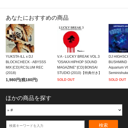
あなたにおすすめの商品
YUKSTA-ILL x DJ
V.A - LUCKY BREAK VOL.3
DJ HIGHSC
BLOCKCHECK - ABYSSS
"OSAKA HIPHOP SOUND
BUSHMIND - 
MIX [CD] RCSLUM REC
MAGAZINE" [CD] BONSAI
Aquarium VO
(2018)
STUDIO (2010)【特典付き】
Seminishuke
1,980円(税180円)
SOLD OUT
SOLD OUT
ほかの商品を探す
検索