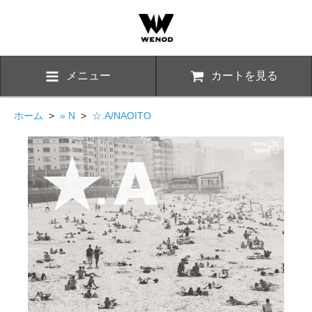
メニュー
カートを見る
ホーム
>
» N
>
☆.A/NAOITO