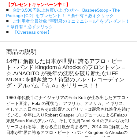
【プレゼントキャンペーン中！】
■
合計3,500円以上お買い上げの方へ "BazbeeStoop - The
Package [CD]" をプレゼント！ ＊条件有＊必ずクリック
■
ご利用者全員対象 "宇野君のミニミニシール" をプレゼント！
＊条件有＊必ずクリック
■
【Overseas order】
商品の説明
14年に解散した日本が世界に誇るアフロ・ビー
ト・バンド Kingdom☆Afrocks のフロントマン＝
☆.A/NAOITO が長年の沈黙を破り新たなLIFE
MUSIC を解き放つ！待望のフル・レコーディン
グ・アルバム『☆.A』をリリース！！
1960 年代後半にナイジェリアのFela Kuti が生み出したアフロ・
ビート音楽。Fela の死後も、アフリカ、アメリカ、イギリス、
そしてここ日本にもその影響とスピリットは継承され進化を続け
ている。今年に入りRobert Glasper プロデュースによるFelaの
末息Seun Kutiのアルバム、そして長男Femi Kuti のアルバムがリ
リースされる等、更なる注目度が高まる中、2014 年に解散した
日本が世界に誇るアフロ・ビート・バンドKingdom☆Afrocksの