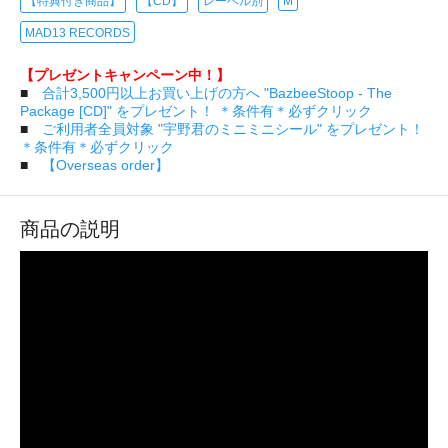
【特典付き商品】
【CD】
レーベル別
M
MAD13 RECORDS
【プレゼントキャンペーン中！】
■
合計3,500円以上お買い上げの方へ "BazbeeStoop - The
Package [CD]" をプレゼント！ ＊条件有＊必ずクリック
■
ご利用者全員対象 "宇野君のミニミニシール" をプレゼント！
＊条件有＊必ずクリック
■
【Overseas order】
商品の説明