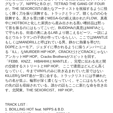
グなラップ。NIPPSとB.D.が。TETRAD THE GANG OF FOUR
が。THE SEXORCISTの新たなアーティストを祝福するように怪
しく輝く刀を振り演舞する。トラックとラップ。聴くものの心を
鼓舞する。黒さを受け継ぐMEGA-Gの鍛え抜かれたFLOW。真夜
中にHOTBOXと化した厨房から産み出される黒い嗜好品は黙っ
て首を振るのにはもってこいだ。BUDDHAの真意はMAFIAとし
て守られる。街道の奥にあるLAB.より聴こえるビーツ。一説によ
るとウルトラマンの子供が作っているらしい。ここではMANTLE
もしくはMANDRILLと呼ばれている男。静かに熱量を帯びた
DOPEとユーモア。ジェダイに導かれるように揃うメンバーによ
る「ILL」なMURDER HIP HOP。CRACKだけどCRACKじゃない
アンカットHIP HOP。Cracks Brothersがスピットを回す。
「FEBB、KNZZ、HIBAHIHIとMANTLE」。完璧に伝わる光と闇
の交錯するストリートとHIP HOP。 ここで濃度はどんどん高く
なっていく。今までVINYLのみに吹き込まれていた並ではない
KILLERなSHIT達が一堂に会する。トラックリストには手練れた
ちの名が並ぶ。輪郭が深く濃くなっていく。そこにはもちろんそ
の先の話も収録されている。誰かの話もここに新たな命を吹き出
す。北関東。THE SEXORCIST。HIP HOP。
TRACK LIST :
1. BOILLING HOT feat. NIPPS & B.D.