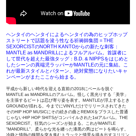
ヘンタイのヘンタイによるヘンタイの為のヒップホップ
ストリートで話題を浚う性なる祈祷師集団 = THE
SEXORCISTのNORTH KANTOからの新たな刺客：
MANTLE as MANDRILLによるフルアルバム。首謀者に
して世代を超えた最強タッグ：B.D. & NIPPSをはじめと
したシーンの異端児ラッパーがMANTLEの元に集結。こ
れが最新スタイルとパターン、絶対変態になりたいキャ
ンペーンがまたここから始まる。
平成から新しい時代を迎える直前の2018にベールを脱ぐ
MANTLE as MANDRILLのアルバム。怪しく黒光りする「美学」
を主張するビートは忍び寄り姿を表す。MANTLEが浮上するとき
GROUNDが揺れる。今までにVINYLだけでリリースされてきた
そのHIP HOP MUSICにその続きの曲とREMIXをプラスした普通
じゃないHIP HOP SHITSがコンパイルされた1stアルバム。THE
SEXORCIST、狂気のシーズンが始まる。これがMANTLE
"MANDRILL"、柔らかな光を纏った漆黒の男はビートを鳴らす。
冷静と情熱の狭間を突き進むトラックと情景を描き出すスリリン