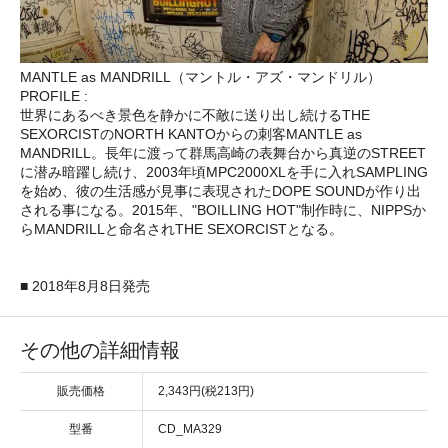
MANTLE as MANDRILL（マントル・アズ・マンドリル）
PROFILE :
世界にあるべき景色を静かに不敵に送り出し続けるTHE
SEXORCISTのNORTH KANTOからの刺客MANTLE as
MANDRILL。長年に渡って群馬高崎の表舞台から真逆のSTREET
に潜み暗躍し続け、2003年頃MPC2000XLを手に入れSAMPLING
を始め、彼の生活感が見事に表現されたDOPE SOUNDが作り出
される事になる。2015年、"BOILLING HOT"制作時に、NIPPSか
らMANDRILLと命名されTHE SEXORCISTとなる。
■ 2018年8月8日発売
その他の詳細情報
販売価格
2,343円(税213円)
型番
CD_MA329