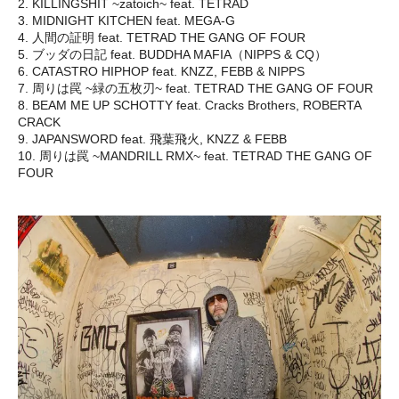
2. KILLINGSHIT ~zatoich~ feat. TETRAD
3. MIDNIGHT KITCHEN feat. MEGA-G
4. 人間の証明 feat. TETRAD THE GANG OF FOUR
5. ブッダの日記 feat. BUDDHA MAFIA（NIPPS & CQ）
6. CATASTRO HIPHOP feat. KNZZ, FEBB & NIPPS
7. 周りは罠 ~緑の五枚刃~ feat. TETRAD THE GANG OF FOUR
8. BEAM ME UP SCHOTTY feat. Cracks Brothers, ROBERTA
CRACK
9. JAPANSWORD feat. 飛葉飛火, KNZZ & FEBB
10. 周りは罠 ~MANDRILL RMX~ feat. TETRAD THE GANG OF
FOUR