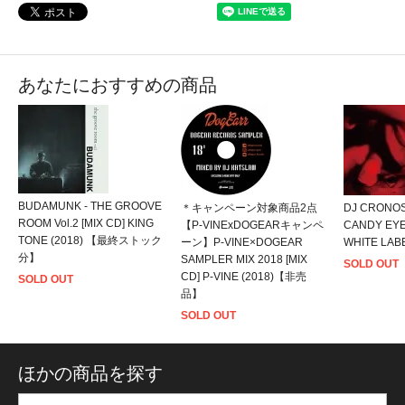
あなたにおすすめの商品
BUDAMUNK - THE GROOVE
＊キャンペーン対象商品2点
DJ CRONOS
ROOM Vol.2 [MIX CD] KING
【P-VINExDOGEARキャンペ
CANDY EYE
TONE (2018) 【最終ストック
ーン】P-VINE×DOGEAR
WHITE LABE
分】
SAMPLER MIX 2018 [MIX
SOLD OUT
CD] P-VINE (2018)【非売
SOLD OUT
品】
SOLD OUT
ほかの商品を探す