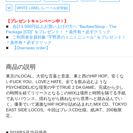
W
WHITE LABEL (レーベル未登録)
【プレゼントキャンペーン中！】
■
合計3,500円以上お買い上げの方へ "BazbeeStoop - The
Package [CD]" をプレゼント！ ＊条件有＊必ずクリック
■
ご利用者全員対象 "宇野君のミニミニシール" をプレゼント！
＊条件有＊必ずクリック
■
【Overseas order】
商品の説明
東京のLOCAL。大切な言葉と音楽。東と西のHIP HOP。安くな
いFUCK YOU。LOVEとHATE。全てを飲み込むような
PSYCHEDELICな現実の中でTRUE 2 DA GAME。完成から少し
の時間を経てリリースとなるこのMIXは場所と時間を隔てる手紙
でありバウンス。揺れながら跳ねながら世界へと踏み込んでい
く。優美でいて過激なHIP HOPが詰め込まれたMIX CD。TOKYO
EAST SIDE LOCOS。今回はプレスCD仕様。紙JKT。200枚限
定。
■ 2018年5月25日発売