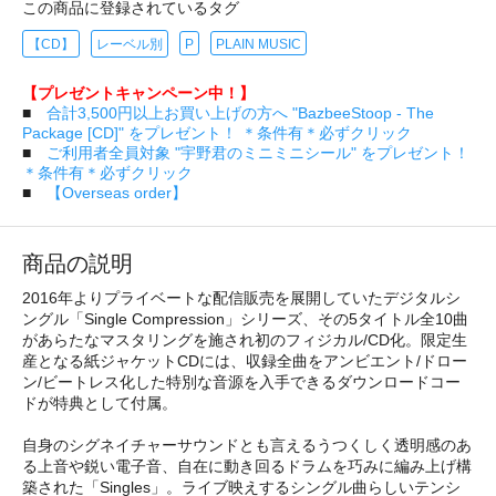
この商品に登録されているタグ
【CD】
レーベル別
P
PLAIN MUSIC
【プレゼントキャンペーン中！】
■
合計3,500円以上お買い上げの方へ "BazbeeStoop - The
Package [CD]" をプレゼント！ ＊条件有＊必ずクリック
■
ご利用者全員対象 "宇野君のミニミニシール" をプレゼント！
＊条件有＊必ずクリック
■
【Overseas order】
商品の説明
2016年よりプライベートな配信販売を展開していたデジタルシ
ングル「Single Compression」シリーズ、その5タイトル全10曲
があらたなマスタリングを施され初のフィジカル/CD化。限定生
産となる紙ジャケットCDには、収録全曲をアンビエント/ドロー
ン/ビートレス化した特別な音源を入手できるダウンロードコー
ドが特典として付属。
自身のシグネイチャーサウンドとも言えるうつくしく透明感のあ
る上音や鋭い電子音、自在に動き回るドラムを巧みに編み上げ構
築された「Singles」。ライブ映えするシングル曲らしいテンシ