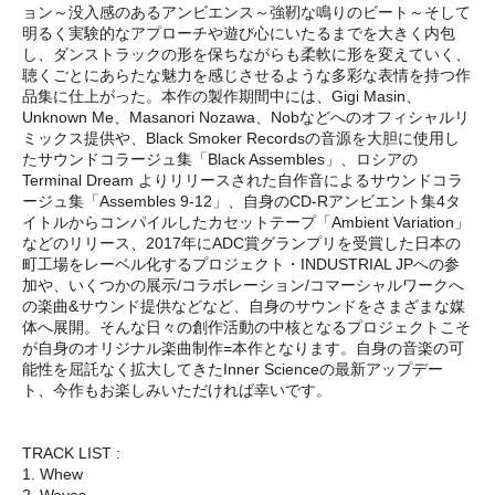
ョン～没入感のあるアンビエンス～強靭な鳴りのビート～そして
明るく実験的なアプローチや遊び心にいたるまでを大きく内包
し、ダンストラックの形を保ちながらも柔軟に形を変えていく、
聴くごとにあらたな魅力を感じさせるような多彩な表情を持つ作
品集に仕上がった。本作の製作期間中には、Gigi Masin、
Unknown Me、Masanori Nozawa、Nobなどへのオフィシャルリ
ミックス提供や、Black Smoker Recordsの音源を大胆に使用し
たサウンドコラージュ集「Black Assembles」、ロシアの
Terminal Dream よりリリースされた自作音によるサウンドコラ
ージュ集「Assembles 9-12」、自身のCD-Rアンビエント集4タ
イトルからコンパイルしたカセットテープ「Ambient Variation」
などのリリース、2017年にADC賞グランプリを受賞した日本の
町工場をレーベル化するプロジェクト・INDUSTRIAL JPへの参
加や、いくつかの展示/コラボレーション/コマーシャルワークへ
の楽曲&サウンド提供などなど、自身のサウンドをさまざまな媒
体へ展開。そんな日々の創作活動の中核となるプロジェクトこそ
が自身のオリジナル楽曲制作=本作となります。自身の音楽の可
能性を屈託なく拡大してきたInner Scienceの最新アップデー
ト、今作もお楽しみいただければ幸いです。
TRACK LIST :
1. Whew
2. Waves