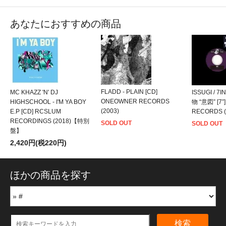
あなたにおすすめの商品
FLADD - PLAIN [CD]
MC KHAZZ 'N' DJ
ISSUGI / 7
ONEOWNER RECORDS
HIGHSCHOOL - I'M YA BOY
物 “意図” [7”
(2003)
E.P [CD] RCSLUM
RECORDS 
RECORDINGS (2018)【特別
SOLD OUT
SOLD OUT
盤】
2,420円(税220円)
ほかの商品を探す
検索