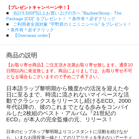
【プレゼントキャンペーン中！】
■
合計3,500円以上お買い上げの方へ "BazbeeStoop - The
Package [CD]" をプレゼント！ ＊条件有＊必ずクリック
■
ご利用者全員対象 "宇野君のミニミニシール" をプレゼント！
＊条件有＊必ずクリック
■
【Overseas order】
商品の説明
【お取り寄せ商品】ご注文頂き次第お取り寄せ致します。通常10
日間以内に発送致します。商品によりましては、お取り寄せ不可
となる場合もございますので予めご了承下さい。
日本語ラップ黎明期から幾度かの活況を迎えた今
日に至るまで、時流に流されないマイペースな活
動でクラシックスをリリースし続けるECD。2000
年代以降の、彼のこれまでとなる歩みをコンパイ
ルした2枚組のベスト・アルバム『21世紀の
ECD』が本人の完全監修の元、リリース！
日本のヒップホップ黎明期よりコンスタントに活動を続けなが
ら、いまなお現役第一線としてのリアリティを失わないアーティ