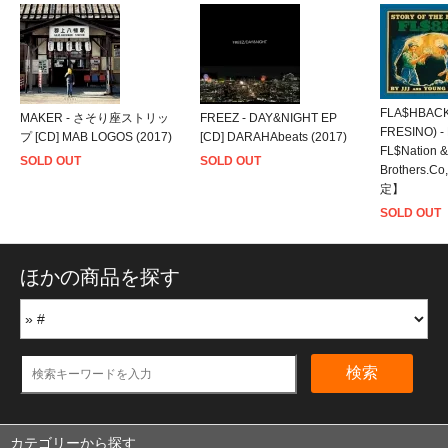
FLA$HBACKS
MAKER - さそり座ストリッ
FREEZ - DAY&NIGHT EP
FRESINO) -
プ [CD] MAB LOGOS (2017)
[CD] DARAHAbeats (2017)
FL$Nation &
SOLD OUT
SOLD OUT
Brothers.Co
定】
SOLD OUT
ほかの商品を探す
検索
カテゴリーから探す