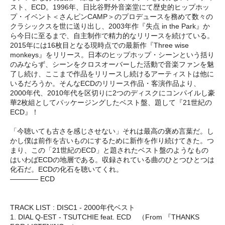
スト、ECD。1996年、日比谷野外音楽堂にて歴史的ヒップホッ
プ・イベント＜さんピンCAMP＞のプロデュースを務めて数々の
クラシックスを世に送り出し、2003年作『失点 in the Park』か
ら今日に至るまで、自主制作で精力的なリリースを続けている。
2015年には16枚目となる現時点での最新作『Three wise
monkeys』をリリース。日本のヒップホップ・シーンという括り
のみならず、シーンをクロスオーバーした活動で音楽ファンを魅
了し続け、ここまで作品をリリースし続けるアーティストは他に
いるだろうか。そんなECDのリリース作品・客演作品より、
2000年代、2010年代を区切りに2つのディスクにコンパイルし豪
華2枚組としてパッケージングしたベスト盤、題して『21世紀の
ECD』！
「今聴いても古さを感じさせない」それは最高の褒め言葉だ。し
かし僕は前作を古いものにするために新作を作り続けてきた。つ
まり、この「21世紀のECD」と題されたベスト盤のようなもの
はいわばECDの地層である。収録されている曲のひとつひとつは
化石だ。ECDの化石を聴いてくれ。
―――― ECD
TRACK LIST : DISC1 - 2000年代ベスト
1. DIAL Q-EST - TSUTCHIE feat. ECD （From 『THANKS