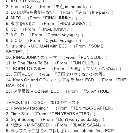
FOR LISTENING』）
2. Freeze Dry （From 『失点 in the park』）
3. DJ は期待を裏切らない （From 『失点 in the park』）
4. MIZO （From 『FINAL JUNKY』）
5. 東京を戦場に （From 『FINAL JUNKY』）
6. CD （From 『FINAL JUNKY』）
7. A.C.I.D （From 『Crystal Voyager』）
8. E.C.D （From 『Crystal Voyager』）
9. セシオン - U.G.MAN with ECD （From 『SOME
SECRET』）
10. FINAL JUNKY のテーマ （From 『FUN CLUB』）
11. In The Place To Be （From 『FUN CLUB』）
12. BORN TO スルー （From 『天国よりマシなパンの耳』）
13. 天国ROCK （From 『天国よりマシなパンの耳』）
14. Keep On and GO - マイクアキラ feat. ECD （From 『THE
RAP IDOL』）
15. 火星呆景 – O2 feat. ECD （From 『STAY TRUE』）
TRACK LIST : DISC2 - 2010年代ベスト
1. How's My Rapping? （From 『TEN YEARS AFTER』）
2. Time Slip （From 『TEN YEARS AFTER』）
3. Sight Seeing （From 『Don't worry be daddy』）
4. 想定外 - MINT&ECD （From 『BLACK SWAN』）
5. ラップごっこはこれでおしまい - soakubeats feat. ECD