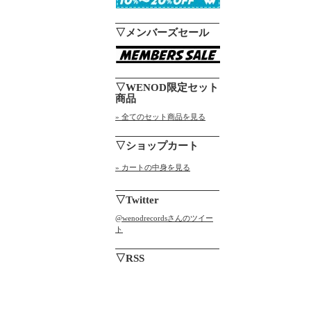
▽メンバーズセール
▽WENOD限定セット
商品
» 全てのセット商品を見る
▽ショップカート
» カートの中身を見る
▽Twitter
@wenodrecordsさんのツイー
ト
▽RSS