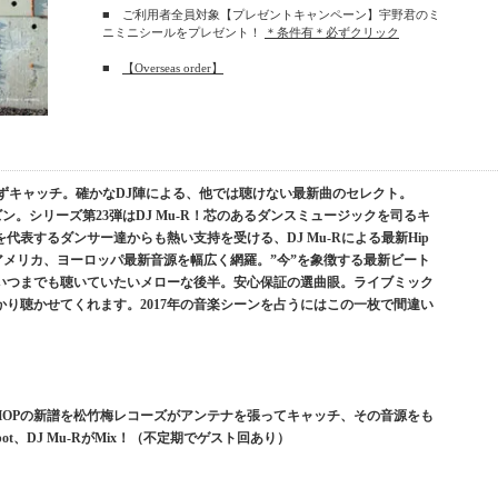
■ ご利用者全員対象【プレゼントキャンペーン】宇野君のミ
ニミニシールをプレゼント！
＊条件有＊必ずクリック
■
【Overseas order】
を逃さずキャッチ。確かなDJ陣による、他では聴けない最新曲のセレクト。
ドシーズン。シリーズ第23弾はDJ Mu-R！芯のあるダンスミュージックを司るキ
表するダンサー達からも熱い支持を受ける、DJ Mu-Rによる最新Hip
にアメリカ、ヨーロッパ最新音源を幅広く網羅。”今”を象徴する最新ビート
いつまでも聴いていたいメローな後半。安心保証の選曲眼。ライブミック
り聴かせてくれます。2017年の音楽シーンを占うにはこの一枚で間違い
P HOPの新譜を松竹梅レコーズがアンテナを張ってキャッチ、その音源をも
man Spot、DJ Mu-RがMix！（不定期でゲスト回あり）