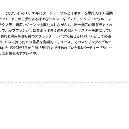
E（ガグル）のDJ。95年にターンテーブルとミキサーを手に入れDJ活動
を大切にしつつ、そこから派生する様々なジャンルをプレイ。ジャズ、ソウル、フ
テクノ等、幅広いジャンルを取り入れながらも、唯一無二の研ぎ澄まされ
ップホップファンだけに留まらず多くの耳の肥えたリスナーを虜にしてい
切れと深みを併せ持つスクラッチ、ライブで魅せるLIVE DJとしての確
E MIXに拘ったMIX作品を定期的にリリース、そのスリリング&グルー
で2005年2月から2015年1月まで行われていたDJパーティー『Sound
を中心に全国各地でプレイ中。