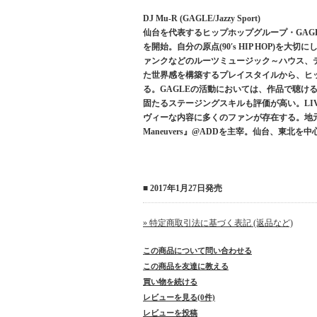
DJ Mu-R (GAGLE/Jazzy Sport)
仙台を代表するヒップホップグループ・GAGL
を開始。自分の原点(90′s HIP HOP)
ァンクなどのルーツミュージック～ハウス、
た世界感を構築するプレイスタイルから、ヒ
る。GAGLEの活動においては、作品で聴ける
固たるステージングスキルも評価が高い。LIV
ヴィーな内容に多くのファンが存在する。地元仙台
Maneuvers』@ADDを主宰。仙台、東北
■ 2017年1月27日発売
» 特定商取引法に基づく表記 (返品など)
この商品について問い合わせる
この商品を友達に教える
買い物を続ける
レビューを見る(0件)
レビューを投稿