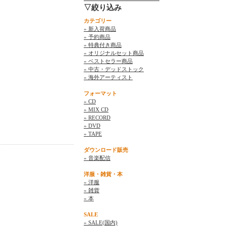
▽絞り込み
カテゴリー
» 新入荷商品
» 予約商品
» 特典付き商品
» オリジナルセット商品
» ベストセラー商品
» 中古・デッドストック
» 海外アーティスト
フォーマット
» CD
» MIX CD
» RECORD
» DVD
» TAPE
ダウンロード販売
» 音楽配信
洋服・雑貨・本
» 洋服
» 雑貨
» 本
SALE
» SALE(国内)