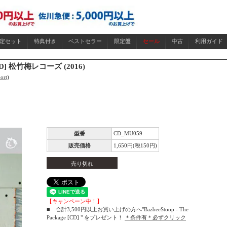
限定セット
特典付き
ベストセラー
限定盤
セール
中古
利用ガイド
 CD] 松竹梅レコーズ (2016)
ort)
型番
CD_MU059
販売価格
1,650円(税150円)
売り切れ
【キャンペーン中！】
■ 合計3,500円以上お買い上げの方へ"BazbeeStoop - The
Package [CD] " をプレゼント！
＊条件有＊必ずクリック