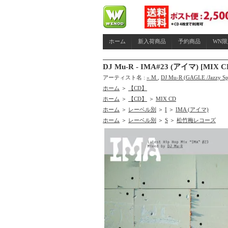
ホーム
新入荷商品
予約商品
WN
DJ Mu-R - IMA#23 (アイマ) [MIX
アーティスト名 :
» M
,
DJ Mu-R (GAGLE /Jazzy Sp
ホーム
＞
【CD】
ホーム
＞
【CD】
＞
MIX CD
ホーム
＞
レーベル別
＞
I
＞
IMA (アイマ)
ホーム
＞
レーベル別
＞
S
＞
松竹梅レコーズ