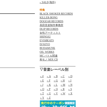
» SALE(海外)
特集
BLACK SMOKER RECORDS
KILLER-BONG
DOGEAR RECORDS
高田音楽制作事務所
DLIP RECORDS
女性アーティスト
SHING02
EVISBEATS
DJ KIYO
BUDAMUNK
OIL WORKS
MC バトル関連
和モノ MIX CD
▽音楽レーベル別
» #
» A
» B
» C
» D
» E
» F
» G
» H
» I
» J
» K
» L
» M
» N
» O
» P
» Q
» R
» S
» T
» U
» V
» W
» X
» Y
» Z