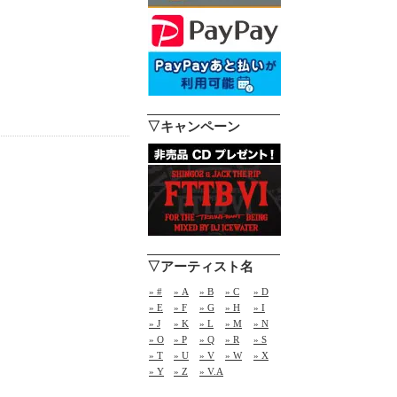
▽キャンペーン
▽アーティスト名
» #
» A
» B
» C
» D
» E
» F
» G
» H
» I
» J
» K
» L
» M
» N
» O
» P
» Q
» R
» S
» T
» U
» V
» W
» X
» Y
» Z
» V.A