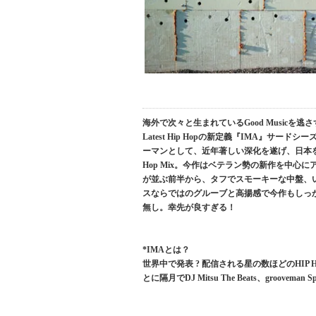
海外で次々と生まれているGood Music
Latest Hip Hopの新定義『IMA』サー
ーマンとして、近年著しい深化を遂げ、日本を代
Hop Mix。今作はベテラン勢の新作を中心
が並ぶ前半から、タフでスモーキーな中盤、
スならではのグルーブと高揚感で今作もしっか
無し。幸先が良すぎる！
*IMAとは？
世界中で発表 ? 配信される星の数ほどのHI
とに隔月でDJ Mitsu The Beats、groove