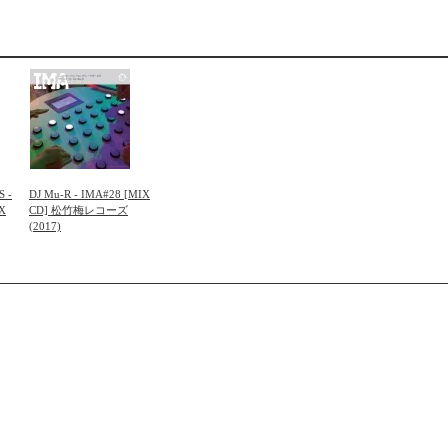
S -
DJ Mu-R - IMA#28 [MIX
X
CD] 松竹梅レコーズ
(2017)